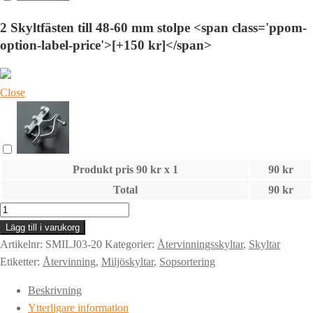
2 Skyltfästen till 48-60 mm stolpe <span class='ppom-
option-label-price'>[+150 kr]</span>
Close
Produkt pris
90
kr x 1
90
kr
Total
90
kr
Skylt
|
Lägg till i varukorg
METALLFÖRPACKNINGAR
Artikelnr:
SMILJ03-20
Kategorier:
Återvinningsskyltar
,
Skyltar
|
Etiketter:
Återvinning
,
Miljöskyltar
,
Sopsortering
Källsortering
Beskrivning
mängd
Ytterligare information