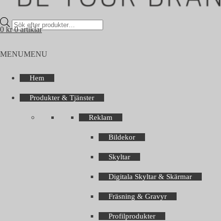
Products
0
kr
0 artiklar
search
MENU
MENU
Hem
Produkter & Tjänster
Reklam
Bildekor
Skyltar
Digitala Skyltar & Skärmar
Fräsning & Gravyr
Profilprodukter