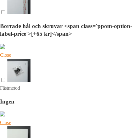
Borrade hål och skruvar <span class='ppom-option-
label-price'>[+65 kr]</span>
Close
Fästmetod
Ingen
Close