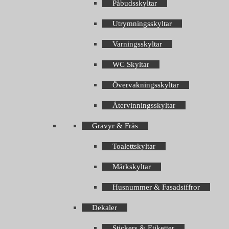
Påbudsskyltar
Utrymningsskyltar
Varningsskyltar
WC Skyltar
Övervakningsskyltar
Återvinningsskyltar
Gravyr & Fräs
Toalettskyltar
Märkskyltar
Husnummer & Fasadsiffror
Dekaler
Stickers & Etiketter