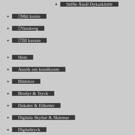
Säffle Åmål Dykarklubb
Mitt konto
Varukorg
Till kassan
Hem
Ansök om kundkonto
Bildekor
Brodyr & Tryck
Dekaler & Etiketter
Digitala Skyltar & Skärmar
Digitaltryck