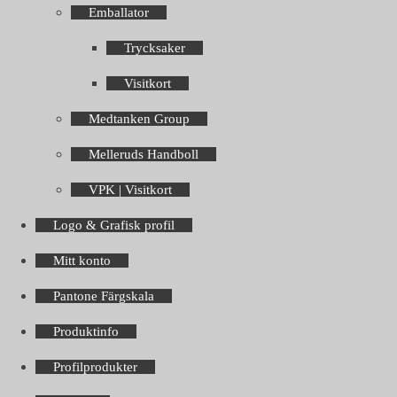
Emballator
Trycksaker
Visitkort
Medtanken Group
Melleruds Handboll
VPK | Visitkort
Logo & Grafisk profil
Mitt konto
Pantone Färgskala
Produktinfo
Profilprodukter