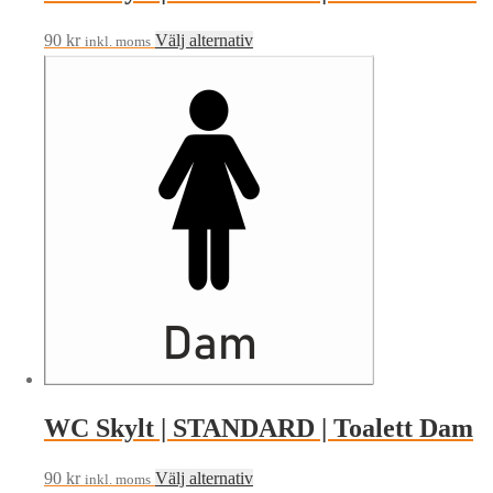
Den
90
kr
Välj alternativ
inkl. moms
här
produkten
har
flera
varianter.
De
olika
alternativen
kan
väljas
på
produktsidan
WC Skylt | STANDARD | Toalett Dam
Den
90
kr
Välj alternativ
inkl. moms