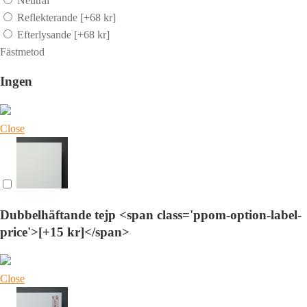
Neutral
Reflekterande
[+68 kr]
Efterlysande
[+68 kr]
Fästmetod
Ingen
Close
Dubbelhäftande tejp <span class='ppom-option-label-
price'>[+15 kr]</span>
Close