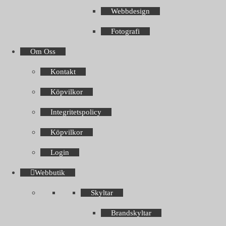
Webbdesign
Fotografi
Om Oss
Kontakt
Köpvilkor
Integritetspolicy
Köpvilkor
Login
Webbutik
Skyltar
Brandskyltar