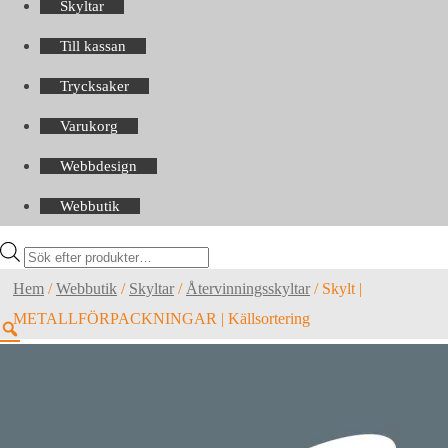
Skyltar
Till kassan
Trycksaker
Varukorg
Webbdesign
Webbutik
Products
search
Hem
/
Webbutik
/
Skyltar
/
Återvinningsskyltar
/
Skylt |
METALLFÖRPACKNINGAR | Källsortering