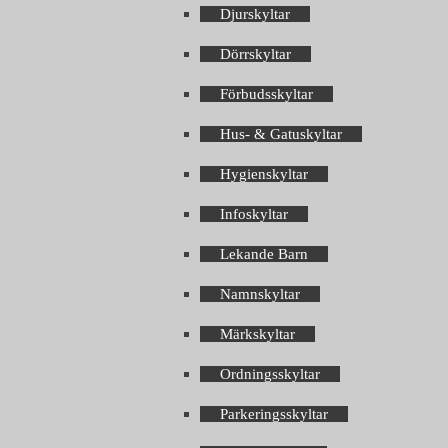
Djurskyltar
Dörrskyltar
Förbudsskyltar
Hus- & Gatuskyltar
Hygienskyltar
Infoskyltar
Lekande Barn
Namnskyltar
Märkskyltar
Ordningsskyltar
Parkeringsskyltar