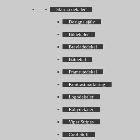
Skurna dekaler
Designa själv
Bildekaler
Brevlådedekal
Båtdekal
Framrutedekal
Kontrastmarkering
Logodekaler
Rallydekaler
Viper Stripes
Cool Stuff