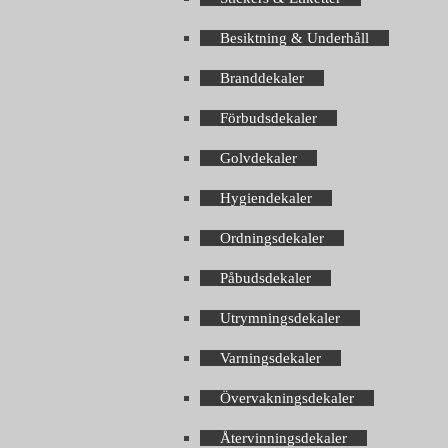
Besiktning & Underhåll
Branddekaler
Förbudsdekaler
Golvdekaler
Hygiendekaler
Ordningsdekaler
Påbudsdekaler
Utrymningsdekaler
Varningsdekaler
Övervakningsdekaler
Återvinningsdekaler