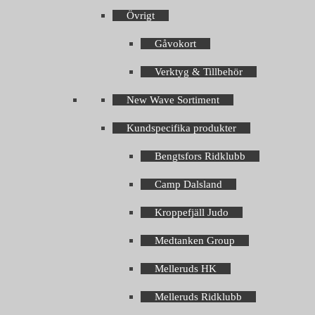
Övrigt
Gåvokort
Verktyg & Tillbehör
New Wave Sortiment
Kundspecifika produkter
Bengtsfors Ridklubb
Camp Dalsland
Kroppefjäll Judo
Medtanken Group
Melleruds HK
Melleruds Ridklubb