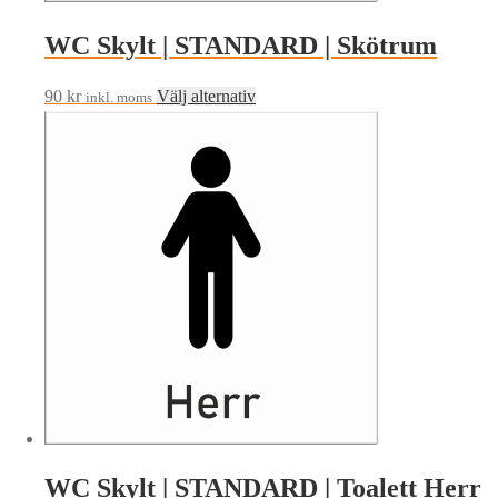
WC Skylt | STANDARD | Skötrum
Den
90
kr
Välj alternativ
inkl. moms
här
produkten
har
flera
varianter.
De
olika
alternativen
kan
väljas
på
produktsidan
WC Skylt | STANDARD | Toalett Herr