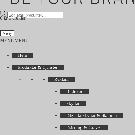
Products
0
kr
0 artiklar
search
Meny
MENU
MENU
Hem
Produkter & Tjänster
Reklam
Bildekor
Skyltar
Digitala Skyltar & Skärmar
Fräsning & Gravyr