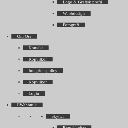
Logo & Grafisk profil
Webbdesign
Fotografi
Om Oss
Kontakt
Köpvilkor
Integritetspolicy
Köpvilkor
Login
Webbutik
Skyltar
Brandskyltar