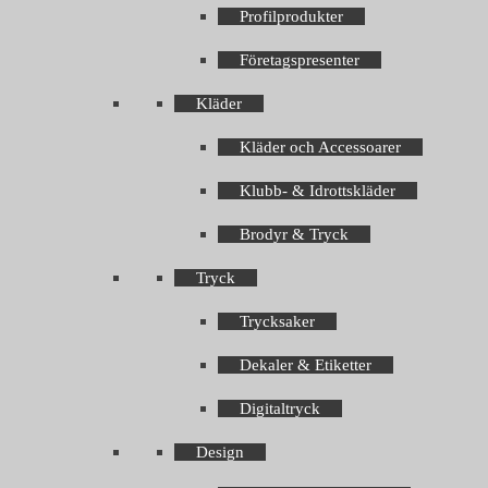
Profilprodukter
Företagspresenter
Kläder
Kläder och Accessoarer
Klubb- & Idrottskläder
Brodyr & Tryck
Tryck
Trycksaker
Dekaler & Etiketter
Digitaltryck
Design