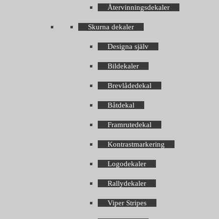
Återvinningsdekaler
Skurna dekaler
Designa själv
Bildekaler
Brevlådedekal
Båtdekal
Framrutedekal
Kontrastmarkering
Logodekaler
Rallydekaler
Viper Stripes