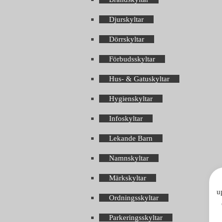
Djurskyltar
Dörrskyltar
Förbudsskyltar
Hus- & Gatuskyltar
Hygienskyltar
Infoskyltar
Lekande Barn
Namnskyltar
Märkskyltar
u
Ordningsskyltar
Parkeringsskyltar