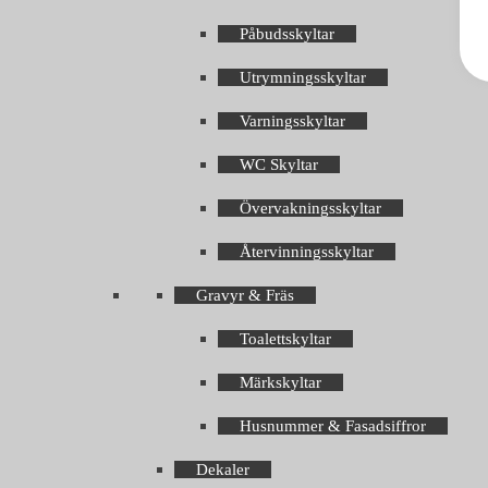
Påbudsskyltar
Utrymningsskyltar
Varningsskyltar
WC Skyltar
Övervakningsskyltar
Återvinningsskyltar
Gravyr & Fräs
Toalettskyltar
Märkskyltar
Husnummer & Fasadsiffror
Dekaler