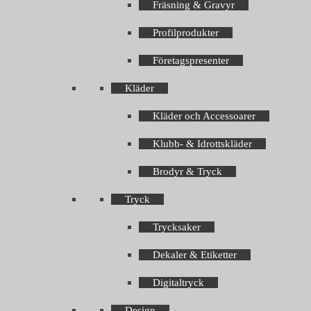
Fräsning & Gravyr
Profilprodukter
Företagspresenter
Kläder
Kläder och Accessoarer
Klubb- & Idrottskläder
Brodyr & Tryck
Tryck
Trycksaker
Dekaler & Etiketter
Digitaltryck
Design