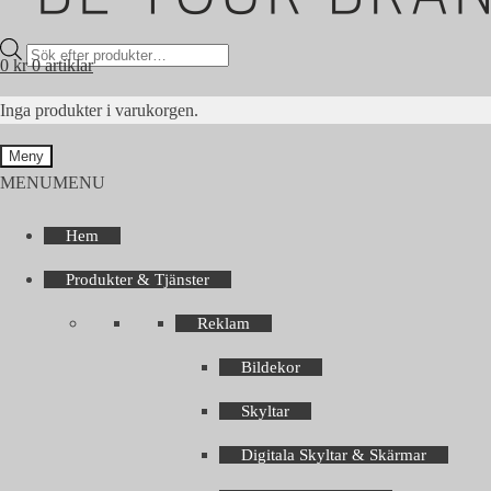
Products
0
kr
0 artiklar
search
Inga produkter i varukorgen.
Meny
MENU
MENU
Hem
Produkter & Tjänster
Reklam
Bildekor
Skyltar
Digitala Skyltar & Skärmar