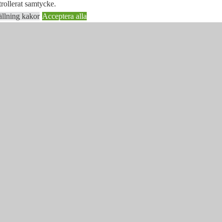
rollerat samtycke.
ällning kakor
Acceptera alla