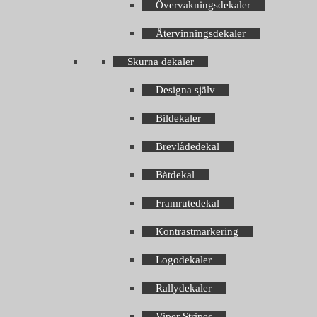
Övervakningsdekaler
Återvinningsdekaler
Skurna dekaler
Designa själv
Bildekaler
Brevlådedekal
Båtdekal
Framrutedekal
Kontrastmarkering
Logodekaler
Rallydekaler
Viper Stripes