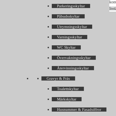
kont
Parkeringsskyltar
Inst
Påbudsskyltar
Utrymningsskyltar
Varningsskyltar
WC Skyltar
Övervakningsskyltar
Återvinningsskyltar
Gravyr & Fräs
Toalettskyltar
Märkskyltar
Husnummer & Fasadsiffror