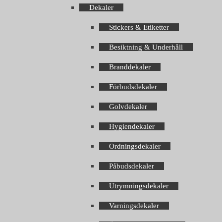
Dekaler
Stickers & Etiketter
Besiktning & Underhåll
Branddekaler
Förbudsdekaler
Golvdekaler
Hygiendekaler
Ordningsdekaler
Påbudsdekaler
Utrymningsdekaler
Varningsdekaler