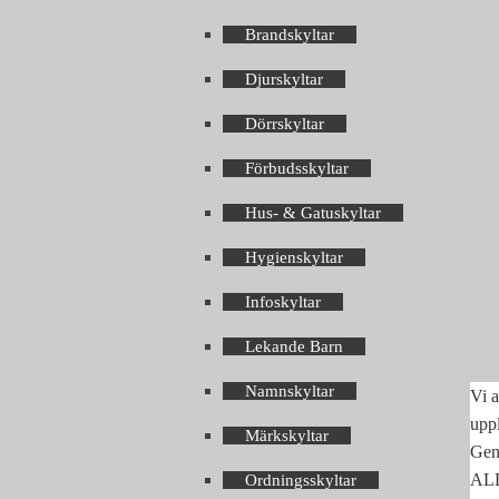
Brandskyltar
Djurskyltar
Dörrskyltar
Förbudsskyltar
Hus- & Gatuskyltar
Hygienskyltar
Infoskyltar
Lekande Barn
Namnskyltar
Vi a
upp
Märkskyltar
Geno
ALLA
Ordningsskyltar