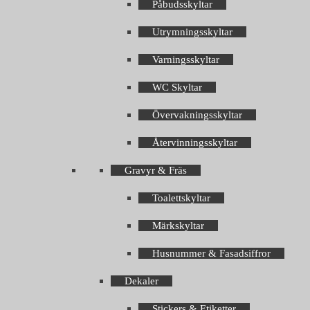
Påbudsskyltar
Utrymningsskyltar
Varningsskyltar
WC Skyltar
Övervakningsskyltar
Återvinningsskyltar
Gravyr & Fräs
Toalettskyltar
Märkskyltar
Husnummer & Fasadsiffror
Dekaler
Stickers & Etiketter