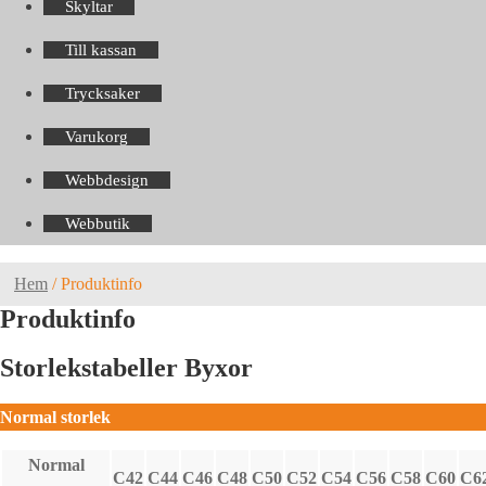
Skyltar
Till kassan
Trycksaker
Varukorg
Webbdesign
Webbutik
Hem
/
Produktinfo
Produktinfo
Storlekstabeller Byxor
Normal storlek
Normal
C42
C44
C46
C48
C50
C52
C54
C56
C58
C60
C6