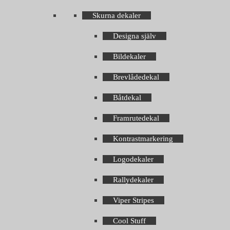
Skurna dekaler
Designa själv
Bildekaler
Brevlådedekal
Båtdekal
Framrutedekal
Kontrastmarkering
Logodekaler
Rallydekaler
Viper Stripes
Cool Stuff