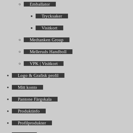
Emballator
Trycksaker
Visitkort
Medtanken Group
Melleruds Handboll
VPK | Visitkort
Logo & Grafisk profil
Mitt konto
Pantone Färgskala
Produktinfo
Profilprodukter