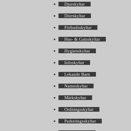
Djurskyltar
Dörrskyltar
Förbudsskyltar
Hus- & Gatuskyltar
Hygienskyltar
Infoskyltar
Lekande Barn
Namnskyltar
Märkskyltar
Ordningsskyltar
Parkeringsskyltar