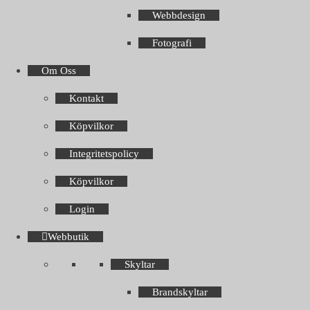
Webbdesign
Fotografi
Om Oss
Kontakt
Köpvilkor
Integritetspolicy
Köpvilkor
Login
Webbutik
Skyltar
Brandskyltar