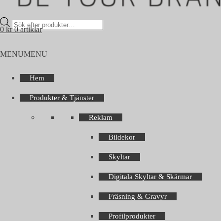
Products
0
kr
0 artiklar
search
MENU
MENU
Hem
Produkter & Tjänster
Reklam
Bildekor
Skyltar
Digitala Skyltar & Skärmar
Fräsning & Gravyr
Profilprodukter