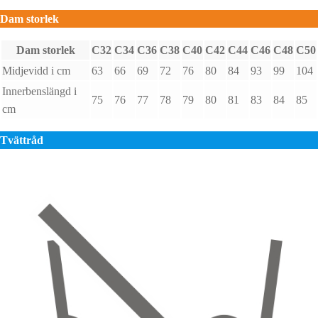
Dam storlek
Dam storlek
C32
C34
C36
C38
C40
C42
C44
C46
C48
C50
Midjevidd i cm
63
66
69
72
76
80
84
93
99
104
Innerbenslängd i
75
76
77
78
79
80
81
83
84
85
cm
Tvättråd