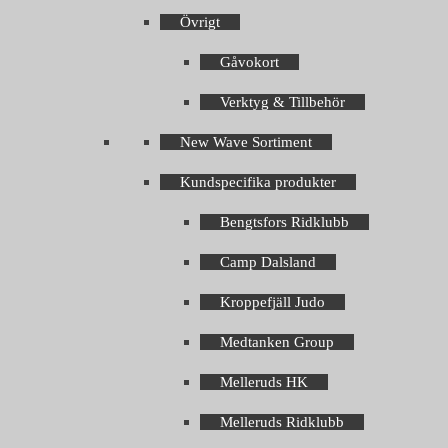
Övrigt
Gåvokort
Verktyg & Tillbehör
New Wave Sortiment
Kundspecifika produkter
Bengtsfors Ridklubb
Camp Dalsland
Kroppefjäll Judo
Medtanken Group
Melleruds HK
Melleruds Ridklubb