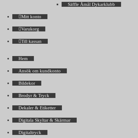
Säffle Åmål Dykarklubb
Mitt konto
Varukorg
Till kassan
Hem
Ansök om kundkonto
Bildekor
Brodyr & Tryck
Dekaler & Etiketter
Digitala Skyltar & Skärmar
Digitaltryck