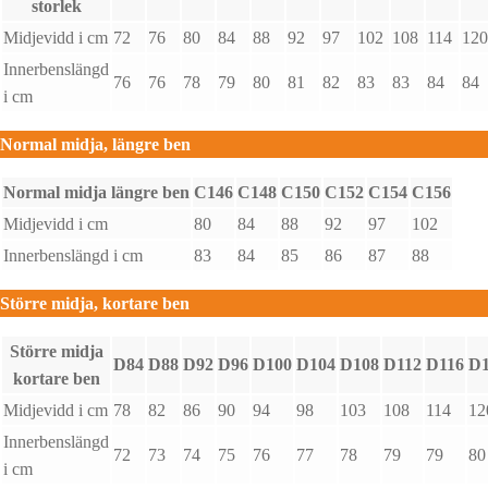
storlek
Midjevidd i cm
72
76
80
84
88
92
97
102
108
114
120
Innerbenslängd
76
76
78
79
80
81
82
83
83
84
84
i cm
Normal midja, längre ben
Normal midja längre ben
C146
C148
C150
C152
C154
C156
Midjevidd i cm
80
84
88
92
97
102
Innerbenslängd i cm
83
84
85
86
87
88
Större midja, kortare ben
Större midja
D84
D88
D92
D96
D100
D104
D108
D112
D116
D1
kortare ben
Midjevidd i cm
78
82
86
90
94
98
103
108
114
12
Innerbenslängd
72
73
74
75
76
77
78
79
79
80
i cm