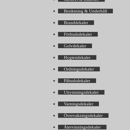
Besiktning & Underhåll
Branddekaler
Förbudsdekaler
Golvdekaler
Hygiendekaler
Ordningsdekaler
Påbudsdekaler
Utrymningsdekaler
Varningsdekaler
Övervakningsdekaler
Återvinningsdekaler