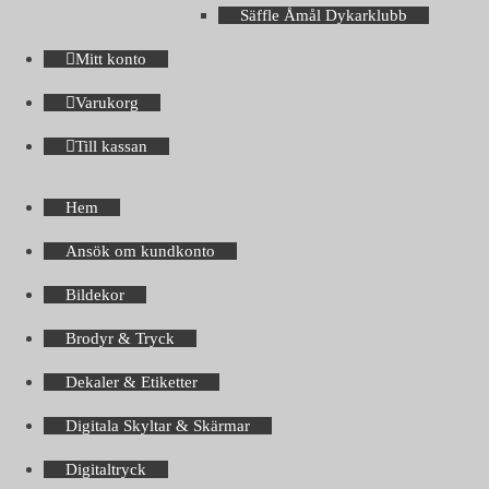
Säffle Åmål Dykarklubb
Mitt konto
Varukorg
Till kassan
Hem
Ansök om kundkonto
Bildekor
Brodyr & Tryck
Dekaler & Etiketter
Digitala Skyltar & Skärmar
Digitaltryck