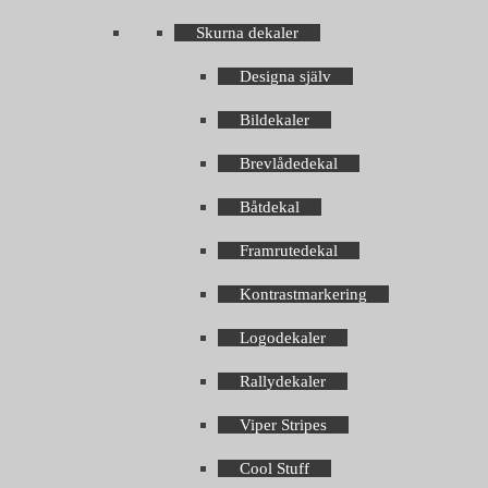
Skurna dekaler
Designa själv
Bildekaler
Brevlådedekal
Båtdekal
Framrutedekal
Kontrastmarkering
Logodekaler
Rallydekaler
Viper Stripes
Cool Stuff