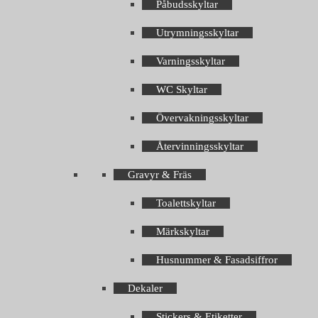
Påbudsskyltar
Utrymningsskyltar
Varningsskyltar
WC Skyltar
Övervakningsskyltar
Återvinningsskyltar
Gravyr & Fräs
Toalettskyltar
Märkskyltar
Husnummer & Fasadsiffror
Dekaler
Stickers & Etiketter