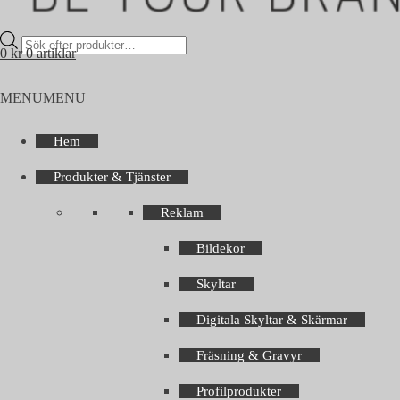
Products
0
kr
0 artiklar
search
MENU
MENU
Hem
Produkter & Tjänster
Reklam
Bildekor
Skyltar
Digitala Skyltar & Skärmar
Fräsning & Gravyr
Profilprodukter