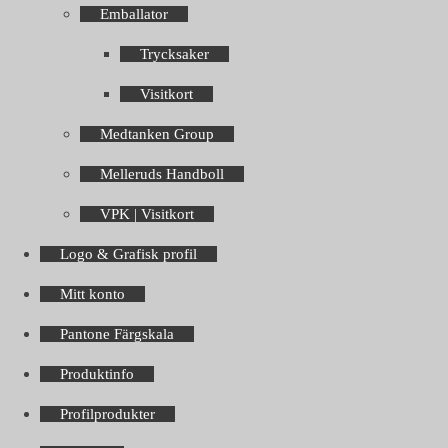
Emballator
Trycksaker
Visitkort
Medtanken Group
Melleruds Handboll
VPK | Visitkort
Logo & Grafisk profil
Mitt konto
Pantone Färgskala
Produktinfo
Profilprodukter