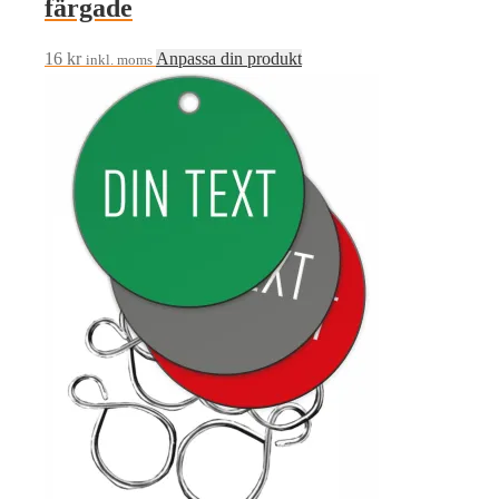
färgade
16
kr
Anpassa din produkt
inkl. moms