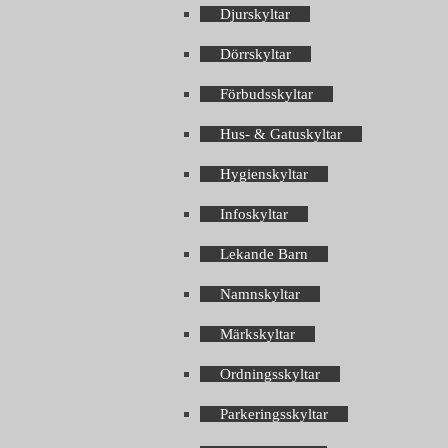
Djurskyltar
Dörrskyltar
Förbudsskyltar
Hus- & Gatuskyltar
Hygienskyltar
Infoskyltar
Lekande Barn
Namnskyltar
Märkskyltar
Ordningsskyltar
Parkeringsskyltar