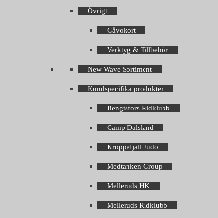
Övrigt
Gåvokort
Verktyg & Tillbehör
New Wave Sortiment
Kundspecifika produkter
Bengtsfors Ridklubb
Camp Dalsland
Kroppefjäll Judo
Medtanken Group
Melleruds HK
Melleruds Ridklubb