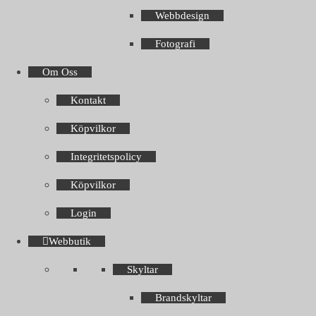
Webbdesign
Fotografi
Om Oss
Kontakt
Köpvilkor
Integritetspolicy
Köpvilkor
Login
Webbutik
Skyltar
Brandskyltar