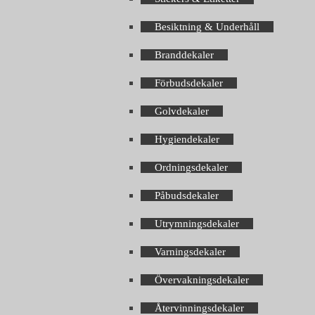
Besiktning & Underhåll
Branddekaler
Förbudsdekaler
Golvdekaler
Hygiendekaler
Ordningsdekaler
Påbudsdekaler
Utrymningsdekaler
Varningsdekaler
Övervakningsdekaler
Återvinningsdekaler