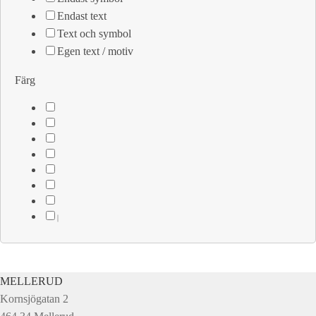
Endast text
Text och symbol
Egen text / motiv
Färg
MELLERUD
Kornsjögatan 2