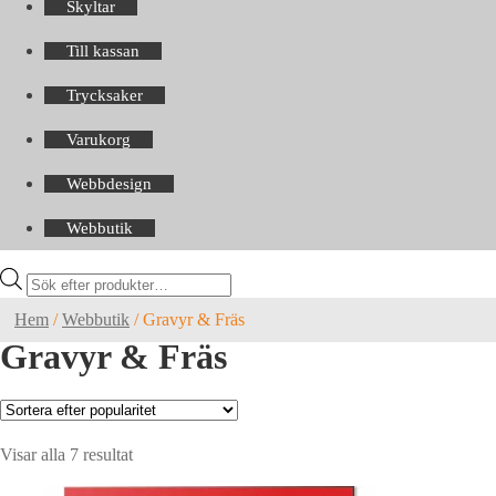
Skyltar
Till kassan
Trycksaker
Varukorg
Webbdesign
Webbutik
Products
search
Hem
/
Webbutik
/
Gravyr & Fräs
Gravyr & Fräs
Sortera
Visar alla 7 resultat
efter