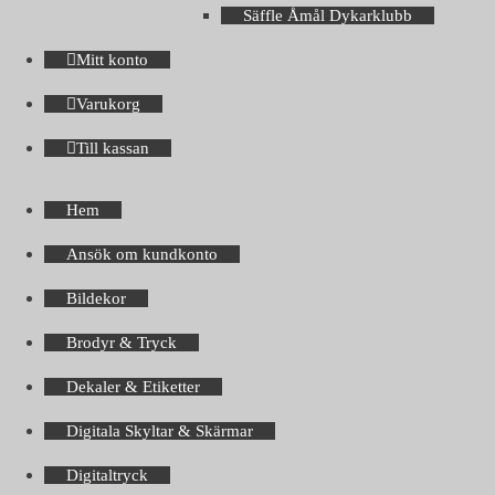
Säffle Åmål Dykarklubb
Mitt konto
Varukorg
Till kassan
Hem
Ansök om kundkonto
Bildekor
Brodyr & Tryck
Dekaler & Etiketter
Digitala Skyltar & Skärmar
Digitaltryck