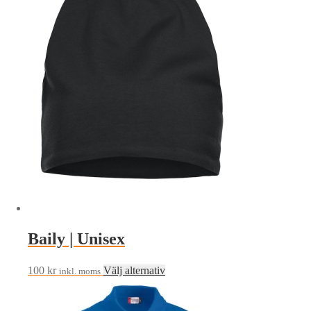
varianter.
De
olika
alternativen
kan
väljas
på
produktsidan
Baily | Unisex
Den
100
kr
Välj alternativ
inkl. moms
här
produkten