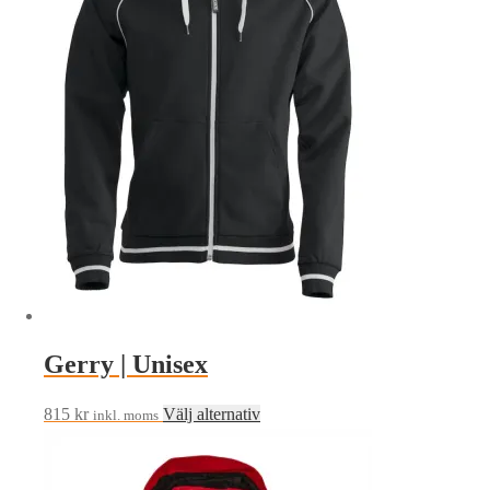
varianter.
De
olika
alternativen
kan
väljas
på
produktsidan
Gerry | Unisex
Den
815
kr
Välj alternativ
inkl. moms
här
produkten