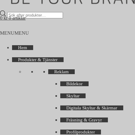
Products
0
kr
0 artiklar
search
MENU
MENU
Hem
Produkter & Tjänster
Reklam
Bildekor
Skyltar
Digitala Skyltar & Skärmar
Fräsning & Gravyr
Profilprodukter