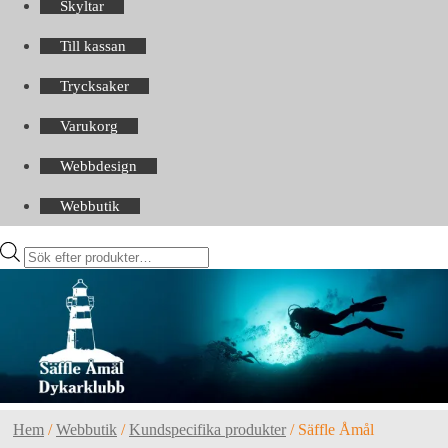
Skyltar
Till kassan
Trycksaker
Varukorg
Webbdesign
Webbutik
Products
search
Hem
/
Webbutik
/
Kundspecifika produkter
/
Säffle Åmål