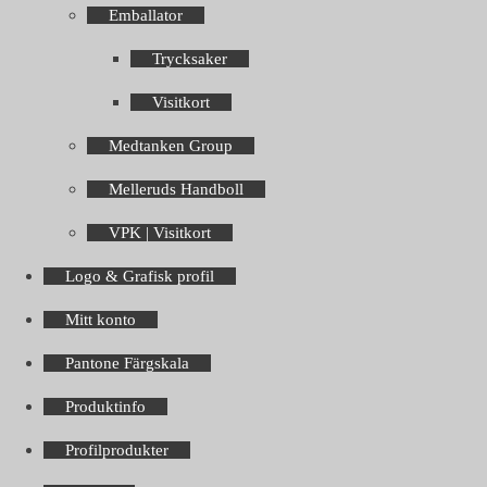
Emballator
Trycksaker
Visitkort
Medtanken Group
Melleruds Handboll
VPK | Visitkort
Logo & Grafisk profil
Mitt konto
Pantone Färgskala
Produktinfo
Profilprodukter