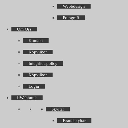
Webbdesign
Fotografi
Om Oss
Kontakt
Köpvilkor
Integritetspolicy
Köpvilkor
Login
Webbutik
Skyltar
Brandskyltar