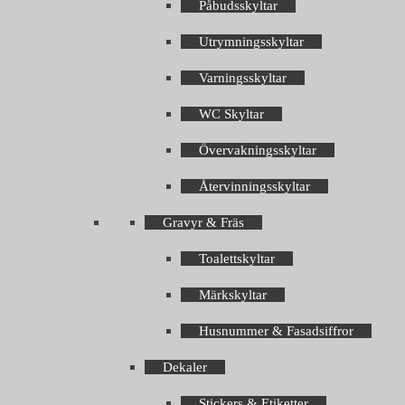
Påbudsskyltar
Utrymningsskyltar
Varningsskyltar
WC Skyltar
Övervakningsskyltar
Återvinningsskyltar
Gravyr & Fräs
Toalettskyltar
Märkskyltar
Husnummer & Fasadsiffror
Dekaler
Stickers & Etiketter