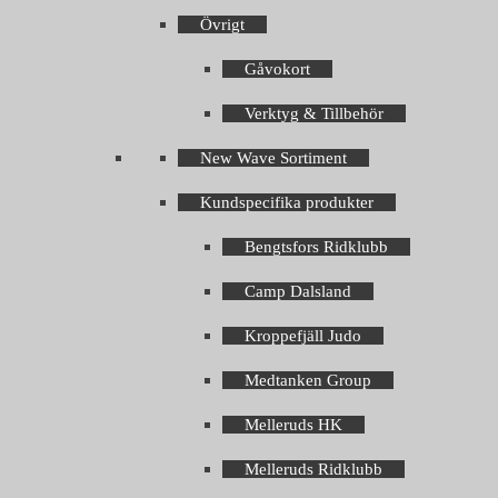
Övrigt
Gåvokort
Verktyg & Tillbehör
New Wave Sortiment
Kundspecifika produkter
Bengtsfors Ridklubb
Camp Dalsland
Kroppefjäll Judo
Medtanken Group
Melleruds HK
Melleruds Ridklubb