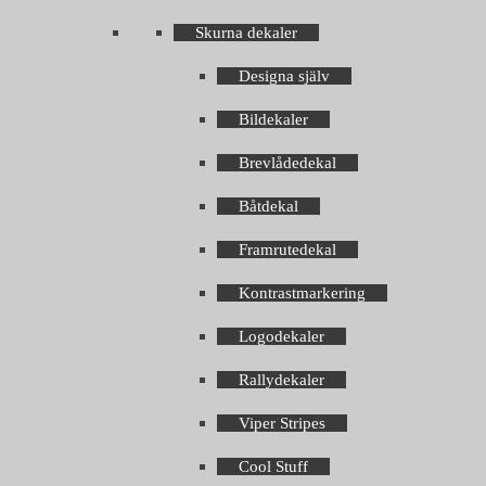
Skurna dekaler
Designa själv
Bildekaler
Brevlådedekal
Båtdekal
Framrutedekal
Kontrastmarkering
Logodekaler
Rallydekaler
Viper Stripes
Cool Stuff