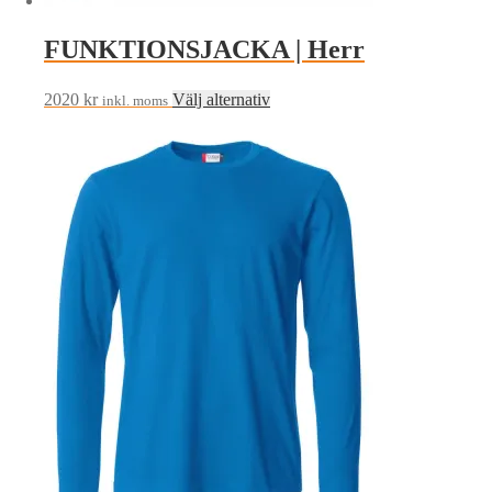
FUNKTIONSJACKA | Herr
Den
2020
kr
Välj alternativ
inkl. moms
här
produkten
har
flera
varianter.
De
olika
alternativen
kan
väljas
på
produktsidan