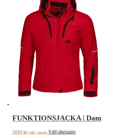
har
flera
varianter.
De
olika
alternativen
kan
väljas
på
produktsidan
FUNKTIONSJACKA | Dam
Den
2020
kr
Välj alternativ
inkl. moms