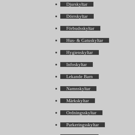
Djurskyltar
Dörrskyltar
Förbudsskyltar
Hus- & Gatuskyltar
Hygienskyltar
Infoskyltar
Lekande Barn
Namnskyltar
Märkskyltar
Ordningsskyltar
Parkeringsskyltar