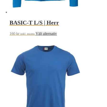
BASIC-T L/S | Herr
Den
160
kr
Välj alternativ
inkl. moms
här
produkten
har
flera
varianter.
De
olika
alternativen
kan
väljas
på
produktsidan