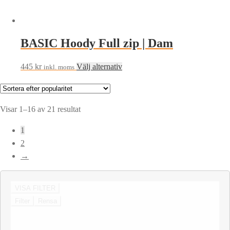
BASIC Hoody Full zip | Dam
Den
445
kr
Välj alternativ
inkl. moms
här
produkten
har
Sortera
Visar 1–16 av 21 resultat
flera
efter
1
varianter.
popularitet
2
De
→
olika
alternativen
kan
VISA FILTER
väljas
Filter
Rensa
på
produktsidan