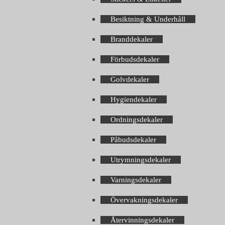
Besiktning & Underhåll
Branddekaler
Förbudsdekaler
Golvdekaler
Hygiendekaler
Ordningsdekaler
Påbudsdekaler
Utrymningsdekaler
Varningsdekaler
Övervakningsdekaler
Återvinningsdekaler