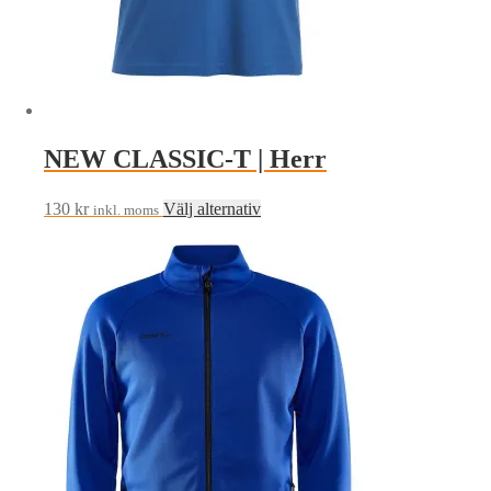
NEW CLASSIC-T | Herr
Den
130
kr
Välj alternativ
inkl. moms
här
produkten
har
flera
varianter.
De
olika
alternativen
kan
väljas