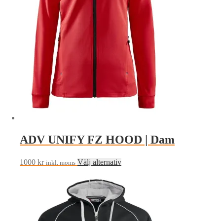
olika
alternativen
kan
väljas
på
produktsidan
ADV UNIFY FZ HOOD | Dam
Den
1000
kr
Välj alternativ
inkl. moms
här
produkten
har
flera