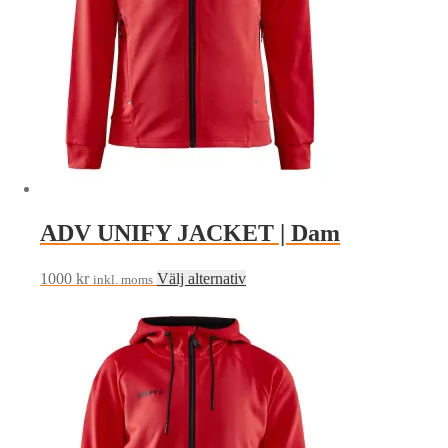
kan
väljas
på
produktsidan
ADV UNIFY JACKET | Dam
Den
1000
kr
Välj alternativ
inkl. moms
här
produkten
har
flera
varianter.
De