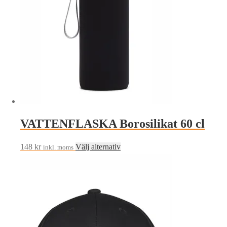
VATTENFLASKA Borosilikat 60 cl
Den
148
kr
Välj alternativ
inkl. moms
här
produkten
har
flera
varianter.
De