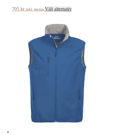
Den
705
kr
Välj alternativ
inkl. moms
här
produkten
har
flera
varianter.
De
olika
alternativen
kan
väljas
på
produktsidan