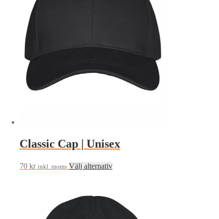
olika
alternativen
kan
väljas
på
produktsidan
Classic Cap | Unisex
Den
70
kr
Välj alternativ
inkl. moms
här
produkten
har
flera