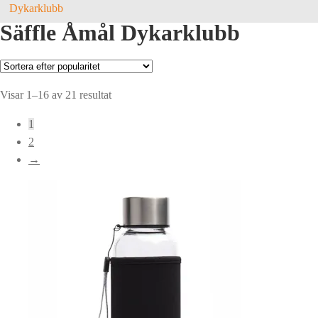
Dykarklubb
Säffle Åmål Dykarklubb
Sortera
Visar 1–16 av 21 resultat
efter
1
popularitet
2
→