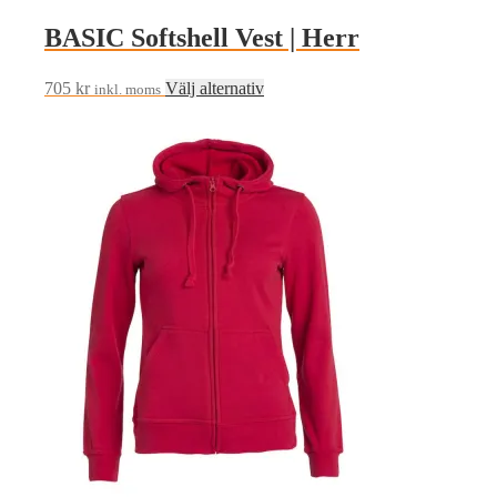
BASIC Softshell Vest | Herr
Den
705
kr
Välj alternativ
inkl. moms
här
produkten
har
flera
varianter.
De
olika
alternativen
kan
väljas
på
produktsidan