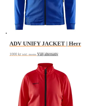
på
produktsidan
ADV UNIFY JACKET | Herr
Den
1000
kr
Välj alternativ
inkl. moms
här
produkten
har
flera
varianter.
De
olika
alternativen