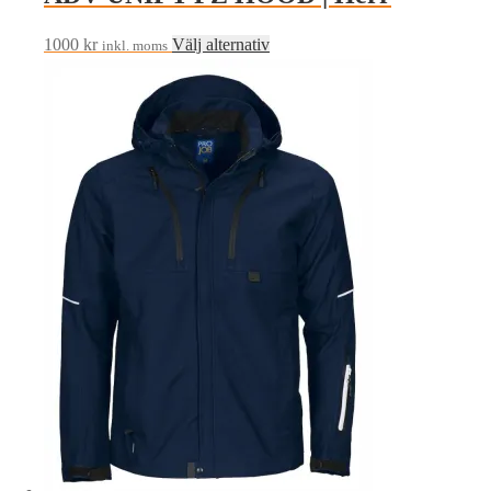
Den
1000
kr
Välj alternativ
inkl. moms
här
produkten
har
flera
varianter.
De
olika
alternativen
kan
väljas
på
produktsidan