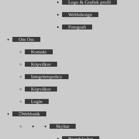
Logo & Grafisk profil
Webbdesign
Fotografi
Om Oss
Kontakt
Köpvilkor
Integritetspolicy
Köpvilkor
Login
Webbutik
Skyltar
Brandskyltar