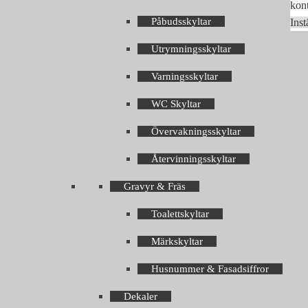
kont
Påbudsskyltar
Inst
Utrymningsskyltar
Varningsskyltar
WC Skyltar
Övervakningsskyltar
Återvinningsskyltar
Gravyr & Fräs
Toalettskyltar
Märkskyltar
Husnummer & Fasadsiffror
Dekaler