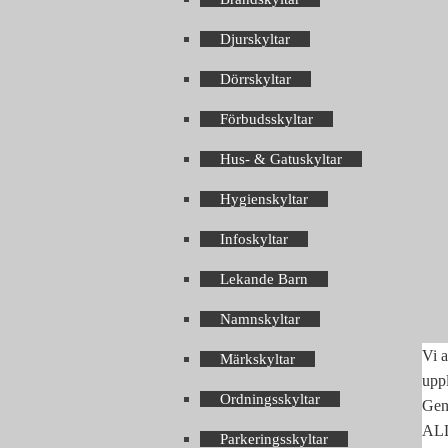
Djurskyltar
Dörrskyltar
Förbudsskyltar
Hus- & Gatuskyltar
Hygienskyltar
Infoskyltar
Lekande Barn
Namnskyltar
Vi a
Märkskyltar
upp
Ordningsskyltar
Geno
ALLA
Parkeringsskyltar