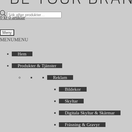
Products
0
kr
0 artiklar
search
Meny
MENU
MENU
Hem
Produkter & Tjänster
Reklam
Bildekor
Skyltar
Digitala Skyltar & Skärmar
Fräsning & Gravyr