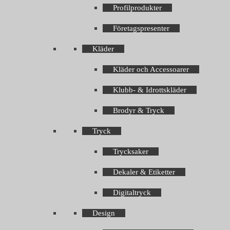
Profilprodukter
Företagspresenter
Kläder
Kläder och Accessoarer
Klubb- & Idrottskläder
Brodyr & Tryck
Tryck
Trycksaker
Dekaler & Etiketter
Digitaltryck
Design