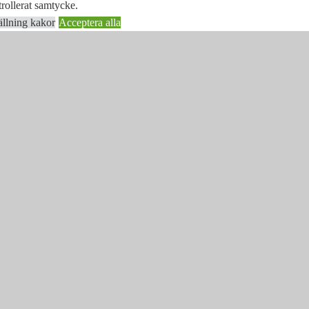
rollerat samtycke.
ällning kakor
Acceptera alla