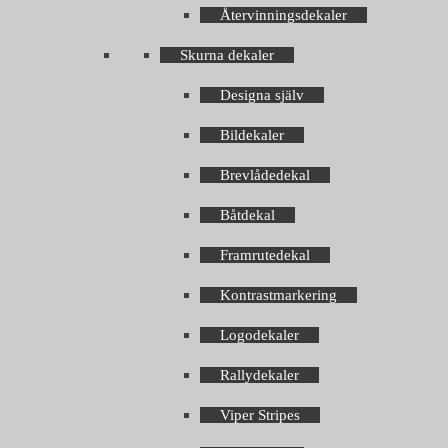
Återvinningsdekaler
Skurna dekaler
Designa själv
Bildekaler
Brevlådedekal
Båtdekal
Framrutedekal
Kontrastmarkering
Logodekaler
Rallydekaler
Viper Stripes