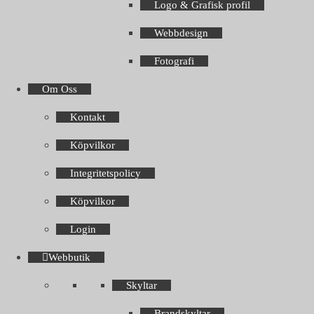
Logo & Grafisk profil
Webbdesign
Fotografi
Om Oss
Kontakt
Köpvilkor
Integritetspolicy
Köpvilkor
Login
Webbutik
Skyltar
Brandskyltar