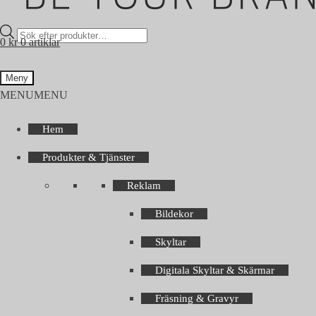
Products
0
kr
0 artiklar
search
Meny
MENU
MENU
Hem
Produkter & Tjänster
Reklam
Bildekor
Skyltar
Digitala Skyltar & Skärmar
Fräsning & Gravyr