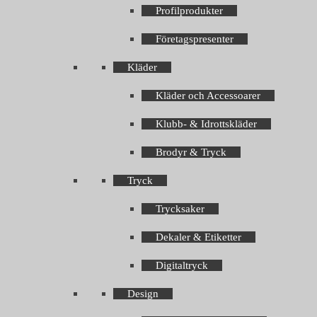
Profilprodukter
Företagspresenter
Kläder
Kläder och Accessoarer
Klubb- & Idrottskläder
Brodyr & Tryck
Tryck
Trycksaker
Dekaler & Etiketter
Digitaltryck
Design