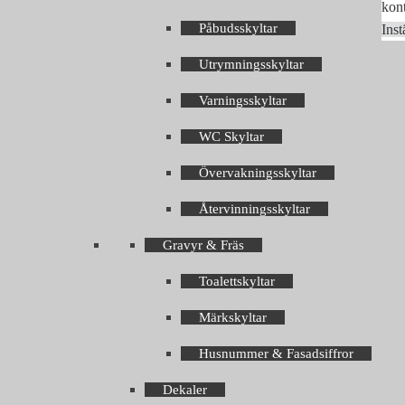
kont
Påbudsskyltar
Inst
Utrymningsskyltar
Varningsskyltar
WC Skyltar
Övervakningsskyltar
Återvinningsskyltar
Gravyr & Fräs
Toalettskyltar
Märkskyltar
Husnummer & Fasadsiffror
Dekaler