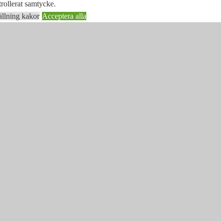
rollerat samtycke.
ällning kakor
Acceptera alla