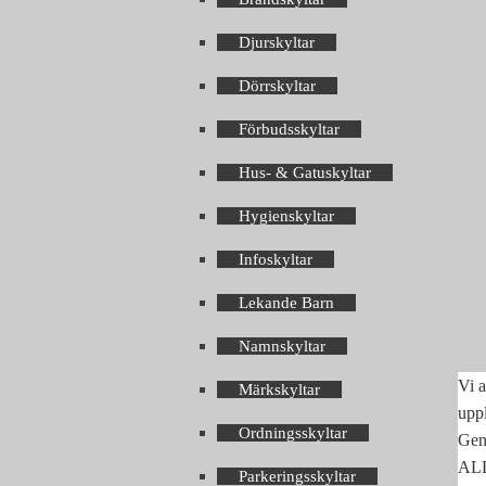
Djurskyltar
Dörrskyltar
Förbudsskyltar
Hus- & Gatuskyltar
Hygienskyltar
Infoskyltar
Lekande Barn
Namnskyltar
Vi a
Märkskyltar
upp
Ordningsskyltar
Geno
ALLA
Parkeringsskyltar