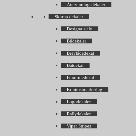
Återvinningsdekaler
Skurna dekaler
Designa själv
Bildekaler
Brevlådedekal
Båtdekal
Framrutedekal
Kontrastmarkering
Logodekaler
Rallydekaler
Viper Stripes