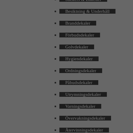
Besiktning & Underhåll
Branddekaler
Förbudsdekaler
Golvdekaler
Hygiendekaler
Ordningsdekaler
Påbudsdekaler
Utrymningsdekaler
Varningsdekaler
Övervakningsdekaler
Återvinningsdekaler