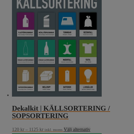
Dekalkit | KÄLLSORTERING /
SOPSORTERING
Prisintervall:
Den
120
kr
–
1125
kr
Välj alternativ
inkl. moms