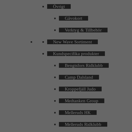
Övrigt
Gåvokort
Verktyg & Tillbehör
New Wave Sortiment
Kundspecifika produkter
Bengtsfors Ridklubb
Camp Dalsland
Kroppefjäll Judo
Medtanken Group
Melleruds HK
Melleruds Ridklubb