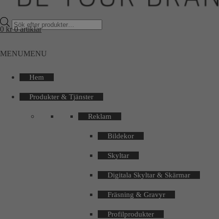
Products
0
kr
0 artiklar
search
MENU
MENU
Hem
Produkter & Tjänster
Reklam
Bildekor
Skyltar
Digitala Skyltar & Skärmar
Fräsning & Gravyr
Profilprodukter