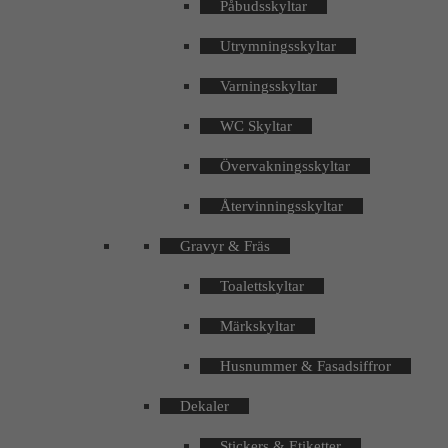
Påbudsskyltar
Utrymningsskyltar
Varningsskyltar
WC Skyltar
Övervakningsskyltar
Återvinningsskyltar
Gravyr & Fräs
Toalettskyltar
Märkskyltar
Husnummer & Fasadsiffror
Dekaler
Stickers & Etiketter