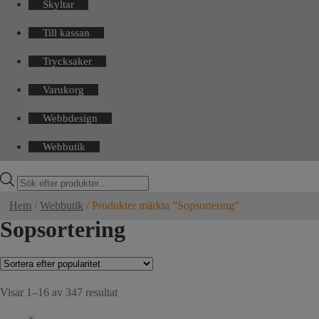
Skyltar
Till kassan
Trycksaker
Varukorg
Webbdesign
Webbutik
Products
search
Hem
/
Webbutik
/
Produkter märkta ”Sopsortering”
Sopsortering
Sortera
Visar 1–16 av 347 resultat
efter