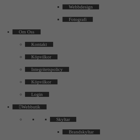
Webbdesign
Fotografi
Om Oss
Kontakt
Köpvilkor
Integritetspolicy
Köpvilkor
Login
Webbutik
Skyltar
Brandskyltar