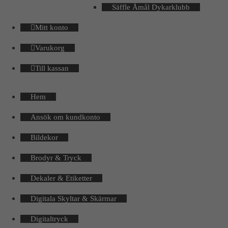
Säffle Åmål Dykarklubb
Mitt konto
Varukorg
Till kassan
Hem
Ansök om kundkonto
Bildekor
Brodyr & Tryck
Dekaler & Etiketter
Digitala Skyltar & Skärmar
Digitaltryck