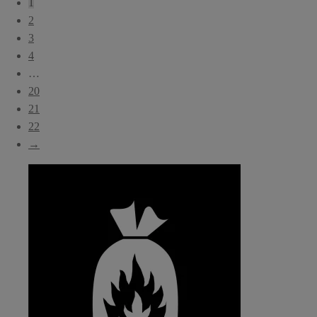
1
popularitet
2
3
4
…
20
21
22
→