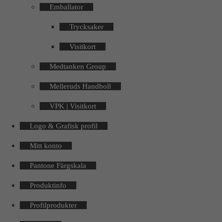
Emballator
Trycksaker
Visitkort
Medtanken Group
Melleruds Handboll
VPK | Visitkort
Logo & Grafisk profil
Mitt konto
Pantone Färgskala
Produktinfo
Profilprodukter