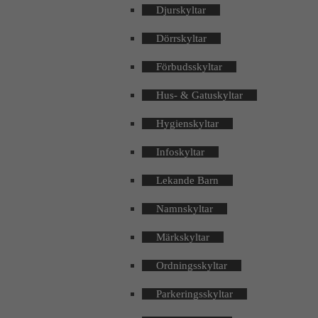
Djurskyltar
Dörrskyltar
Förbudsskyltar
Hus- & Gatuskyltar
Hygienskyltar
Infoskyltar
Lekande Barn
Namnskyltar
Märkskyltar
Ordningsskyltar
Parkeringsskyltar