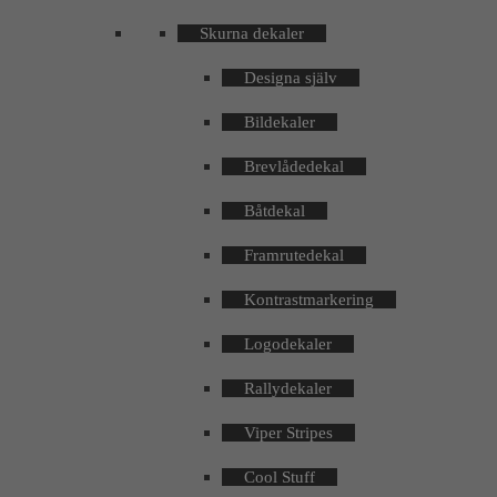
Skurna dekaler
Designa själv
Bildekaler
Brevlådedekal
Båtdekal
Framrutedekal
Kontrastmarkering
Logodekaler
Rallydekaler
Viper Stripes
Cool Stuff