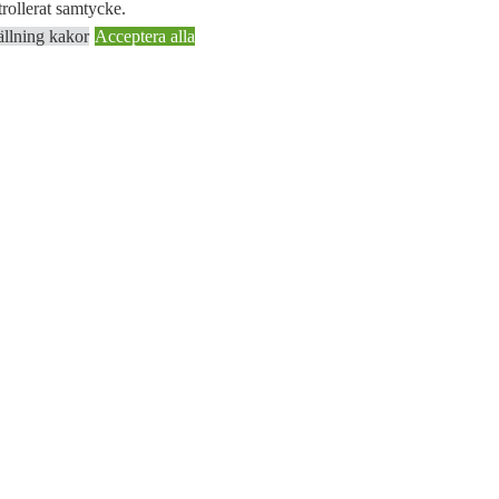
rollerat samtycke.
ällning kakor
Acceptera alla