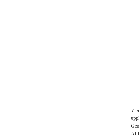
Vi a
upp
Geno
ALLA