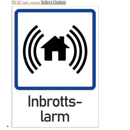
90
kr
Select Option
inkl. moms