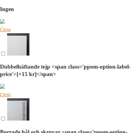
Ingen
Close
Dubbelhäftande tejp <span class='ppom-option-label-
price'>[+15 kr]</span>
Close
Borrade hål och skruvar <span class='ppom-option-