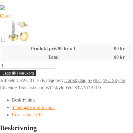
Close
Produkt pris
90
kr x 1
90
kr
Total
90
kr
Toalett
Skylt
Lägg till i varukorg
|
Artikelnr:
SWC01-16
Kategorier:
Dörrskyltar
,
Skyltar
,
WC Skyltar
OMKLÄDNING
Etiketter:
Toalettskyltar
,
WC skylt
,
WC STANDARD
DAM
Beskrivning
mängd
Ytterligare information
Recensioner (0)
Beskrivning