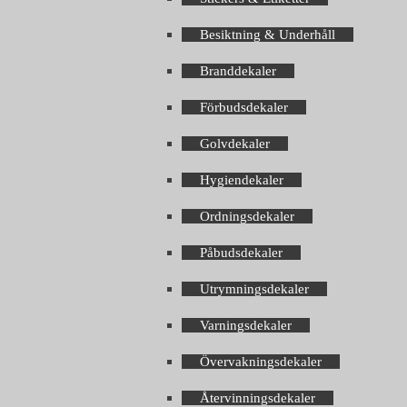
Besiktning & Underhåll
Branddekaler
Förbudsdekaler
Golvdekaler
Hygiendekaler
Ordningsdekaler
Påbudsdekaler
Utrymningsdekaler
Varningsdekaler
Övervakningsdekaler
Återvinningsdekaler