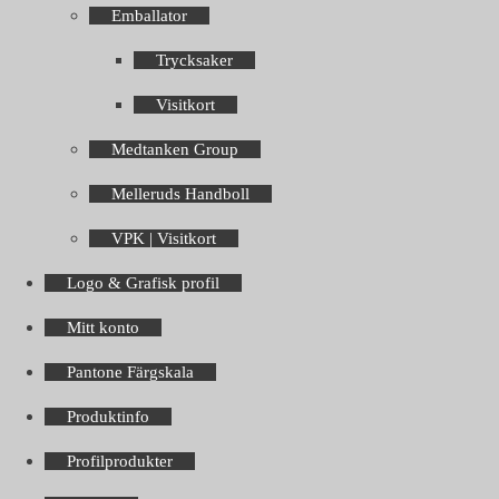
Emballator
Trycksaker
Visitkort
Medtanken Group
Melleruds Handboll
VPK | Visitkort
Logo & Grafisk profil
Mitt konto
Pantone Färgskala
Produktinfo
Profilprodukter