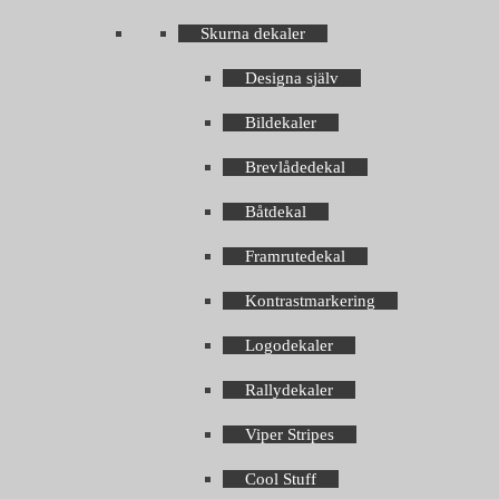
Skurna dekaler
Designa själv
Bildekaler
Brevlådedekal
Båtdekal
Framrutedekal
Kontrastmarkering
Logodekaler
Rallydekaler
Viper Stripes
Cool Stuff