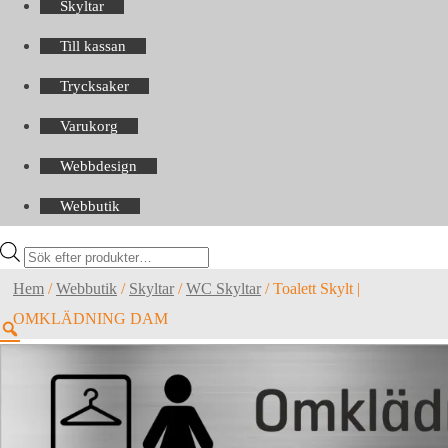
Skyltar
Till kassan
Trycksaker
Varukorg
Webbdesign
Webbutik
Products
search
Hem
/
Webbutik
/
Skyltar
/
WC Skyltar
/
Toalett Skylt |
OMKLÄDNING DAM