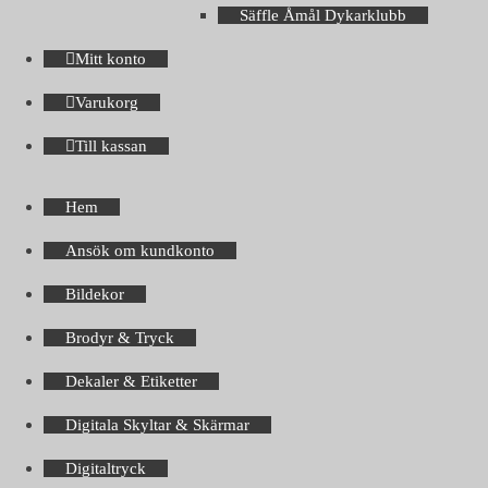
Säffle Åmål Dykarklubb
Mitt konto
Varukorg
Till kassan
Hem
Ansök om kundkonto
Bildekor
Brodyr & Tryck
Dekaler & Etiketter
Digitala Skyltar & Skärmar
Digitaltryck