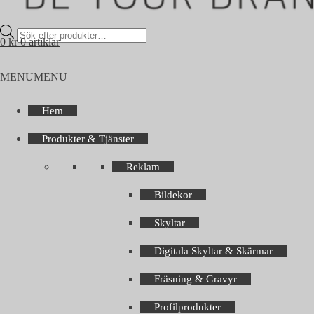
Products
0
kr
0 artiklar
search
MENU
MENU
Hem
Produkter & Tjänster
Reklam
Bildekor
Skyltar
Digitala Skyltar & Skärmar
Fräsning & Gravyr
Profilprodukter