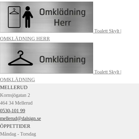
Toalett Skylt |
OMKLÄDNING HERR
Toalett Skylt |
OMKLÄDNING
MELLERUD
Kornsjögatan 2
464 34 Mellerud
0530-101 99
mellerud@dalsign.se
ÖPPETTIDER
Måndag - Torsdag