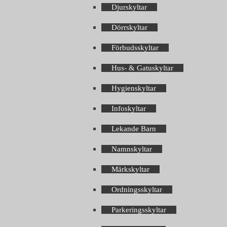
Djurskyltar
Dörrskyltar
Förbudsskyltar
Hus- & Gatuskyltar
Hygienskyltar
Infoskyltar
Lekande Barn
Namnskyltar
Märkskyltar
Ordningsskyltar
Parkeringsskyltar