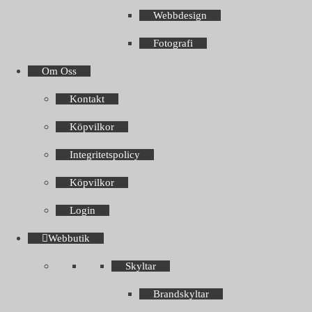
Webbdesign
Fotografi
Om Oss
Kontakt
Köpvilkor
Integritetspolicy
Köpvilkor
Login
Webbutik
Skyltar
Brandskyltar