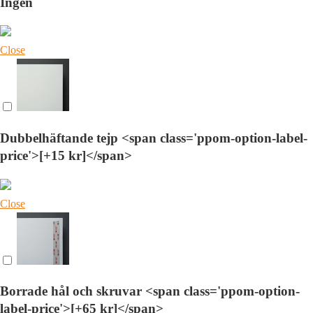
Ingen
Close
Dubbelhäftande tejp <span class='ppom-option-label-
price'>[+15 kr]</span>
Close
Borrade hål och skruvar <span class='ppom-option-
label-price'>[+65 kr]</span>