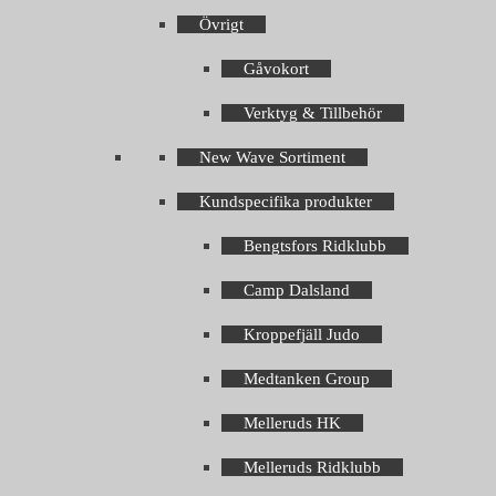
Övrigt
Gåvokort
Verktyg & Tillbehör
New Wave Sortiment
Kundspecifika produkter
Bengtsfors Ridklubb
Camp Dalsland
Kroppefjäll Judo
Medtanken Group
Melleruds HK
Melleruds Ridklubb