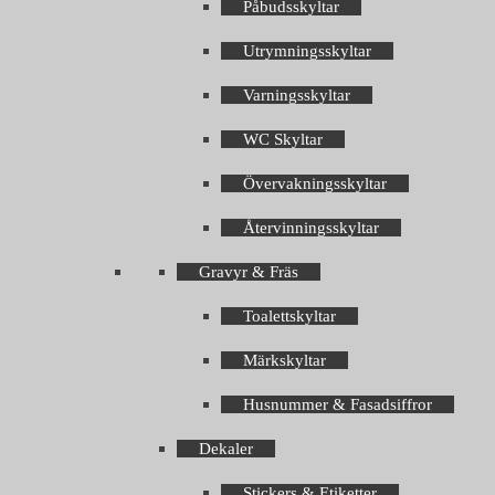
Påbudsskyltar
Utrymningsskyltar
Varningsskyltar
WC Skyltar
Övervakningsskyltar
Återvinningsskyltar
Gravyr & Fräs
Toalettskyltar
Märkskyltar
Husnummer & Fasadsiffror
Dekaler
Stickers & Etiketter