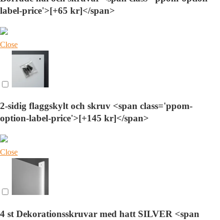
label-price'>[+65 kr]</span>
Close
2-sidig flaggskylt och skruv <span class='ppom-
option-label-price'>[+145 kr]</span>
Close
4 st Dekorationsskruvar med hatt SILVER <span