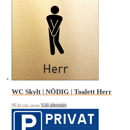
WC Skylt | NÖDIG | Toalett Herr
Den
90
kr
Välj alternativ
inkl. moms
här
produkten
har