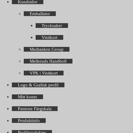
Kundsidor
Emballator
Trycksaker
Visitkort
Medtanken Group
Melleruds Handboll
VPK | Visitkort
Logo & Grafisk profil
Mitt konto
Pantone Färgskala
Produktinfo
Profilprodukter