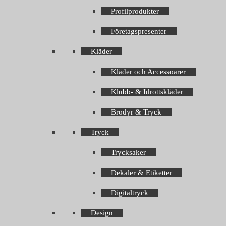
Profilprodukter
Företagspresenter
Kläder
Kläder och Accessoarer
Klubb- & Idrottskläder
Brodyr & Tryck
Tryck
Trycksaker
Dekaler & Etiketter
Digitaltryck
Design