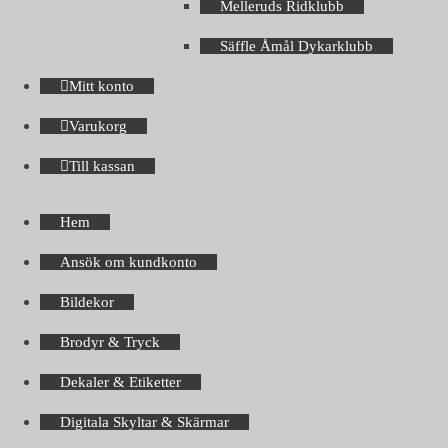
Melleruds Ridklubb
Säffle Åmål Dykarklubb
Mitt konto
Varukorg
Till kassan
Hem
Ansök om kundkonto
Bildekor
Brodyr & Tryck
Dekaler & Etiketter
Digitala Skyltar & Skärmar