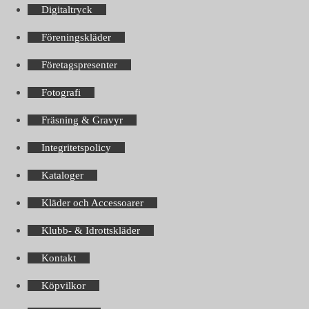
Digitaltryck
Föreningskläder
Företagspresenter
Fotografi
Fräsning & Gravyr
Integritetspolicy
Kataloger
Kläder och Accessoarer
Klubb- & Idrottskläder
Kontakt
Köpvilkor