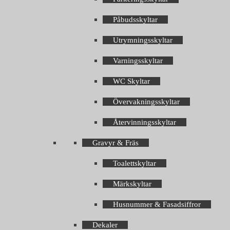
Påbudsskyltar
Utrymningsskyltar
Varningsskyltar
WC Skyltar
Övervakningsskyltar
Återvinningsskyltar
Gravyr & Fräs
Toalettskyltar
Märkskyltar
Husnummer & Fasadsiffror
Dekaler