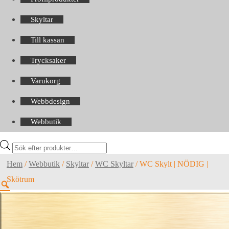
Skyltar
Till kassan
Trycksaker
Varukorg
Webbdesign
Webbutik
Products
search
Hem
/
Webbutik
/
Skyltar
/
WC Skyltar
/
WC Skylt | NÖDIG |
Skötrum