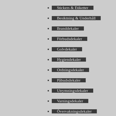
Stickers & Etiketter
Besiktning & Underhåll
Branddekaler
Förbudsdekaler
Golvdekaler
Hygiendekaler
Ordningsdekaler
Påbudsdekaler
Utrymningsdekaler
Varningsdekaler
Övervakningsdekaler