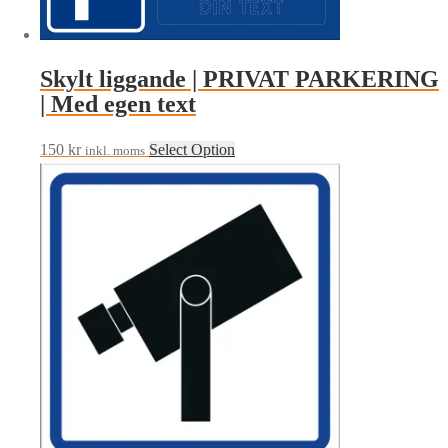
flera
varianter.
De
Skylt liggande | PRIVAT PARKERING
olika
| Med egen text
alternativen
kan
150
kr
Select Option
inkl. moms
väljas
på
produktsidan