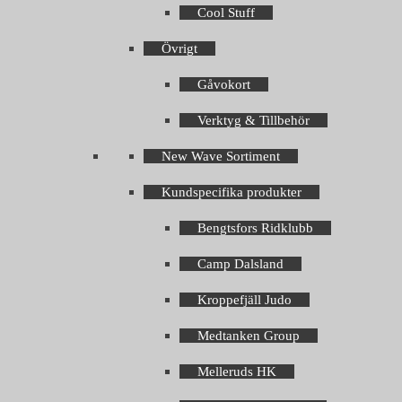
Cool Stuff
Övrigt
Gåvokort
Verktyg & Tillbehör
New Wave Sortiment
Kundspecifika produkter
Bengtsfors Ridklubb
Camp Dalsland
Kroppefjäll Judo
Medtanken Group
Melleruds HK