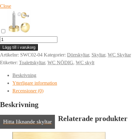
Close
WC
Skylt
Lägg till i varukorg
|
Artikelnr:
SWC02-04
Kategorier:
Dörrskyltar
,
Skyltar
,
WC Skyltar
NÖDIG
Etiketter:
Toalettskyltar
,
WC NÖDIG
,
WC skylt
|
Beskrivning
Skötrum
Ytterligare information
mängd
Recensioner (0)
Beskrivning
Relaterade produkter
Hitta liknande skyltar