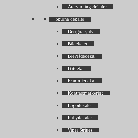
Återvinningsdekaler
Skurna dekaler
Designa själv
Bildekaler
Brevlådedekal
Båtdekal
Framrutedekal
Kontrastmarkering
Logodekaler
Rallydekaler
Viper Stripes