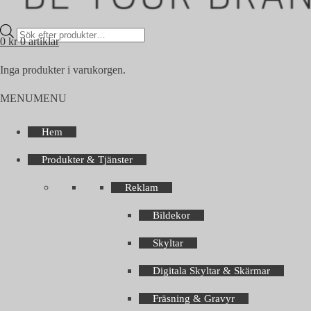
Products
0
kr
0 artiklar
search
Inga produkter i varukorgen.
MENU
MENU
Hem
Produkter & Tjänster
Reklam
Bildekor
Skyltar
Digitala Skyltar & Skärmar
Fräsning & Gravyr