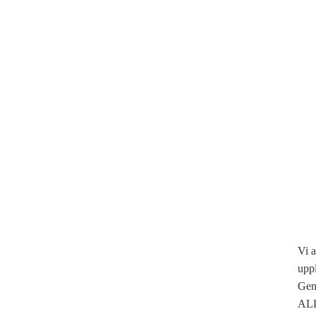
Vi a
upp
Geno
ALLA