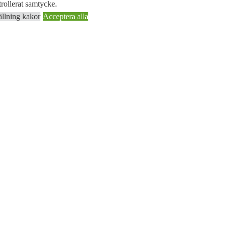
rollerat samtycke.
ällning kakor
Acceptera alla