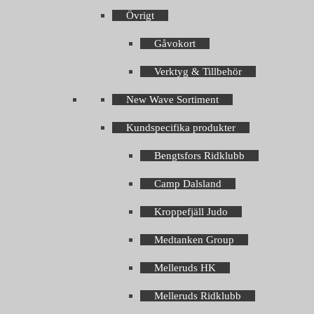
Övrigt
Gåvokort
Verktyg & Tillbehör
New Wave Sortiment
Kundspecifika produkter
Bengtsfors Ridklubb
Camp Dalsland
Kroppefjäll Judo
Medtanken Group
Melleruds HK
Melleruds Ridklubb