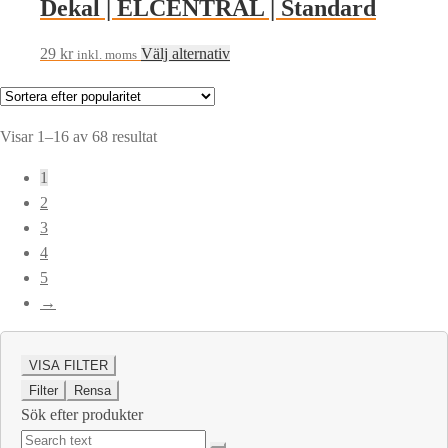
Dekal | ELCENTRAL | Standard
Den
29
kr
Välj alternativ
inkl. moms
här
produkten
har
Sortera
Visar 1–16 av 68 resultat
flera
efter
1
varianter.
popularitet
2
De
3
olika
4
alternativen
5
kan
→
väljas
på
produktsidan
VISA FILTER
Filter
Rensa
Sök efter produkter