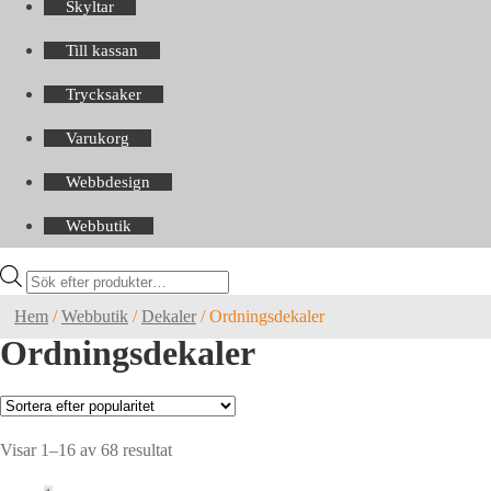
Skyltar
Till kassan
Trycksaker
Varukorg
Webbdesign
Webbutik
Products
search
Hem
/
Webbutik
/
Dekaler
/
Ordningsdekaler
Ordningsdekaler
Sortera
Visar 1–16 av 68 resultat
efter