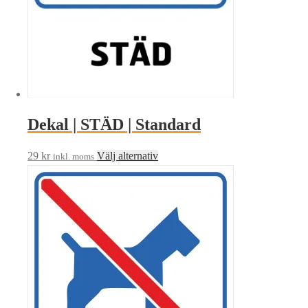
produktsidan
Dekal | STÄD | Standard
Den
29
kr
Välj alternativ
inkl. moms
här
produkten
har
flera
varianter.
De
olika
alternativen