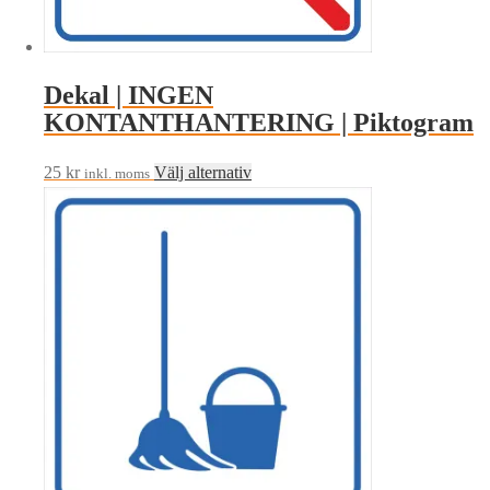
på
produktsidan
Dekal | INGEN
KONTANTHANTERING | Piktogram
Den
25
kr
Välj alternativ
inkl. moms
här
produkten
har
flera
varianter.
De
olika
alternativen
kan
väljas
på