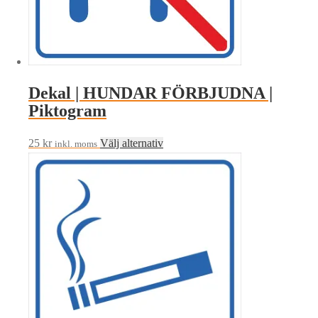
kan
väljas
på
produktsidan
Dekal | HUNDAR FÖRBJUDNA |
Piktogram
Den
25
kr
Välj alternativ
inkl. moms
här
produkten
har
flera
varianter.
De
olika
alternativen
kan