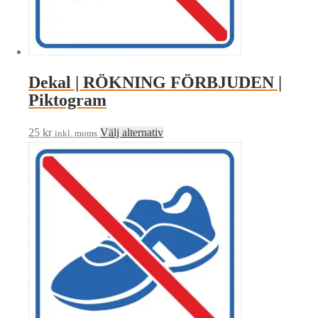
väljas
på
produktsidan
Dekal | RÖKNING FÖRBJUDEN |
Piktogram
Den
25
kr
Välj alternativ
inkl. moms
här
produkten
har
flera
varianter.
De
olika
alternativen
kan
väljas