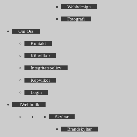
Webbdesign
Fotografi
Om Oss
Kontakt
Köpvilkor
Integritetspolicy
Köpvilkor
Login
Webbutik
Skyltar
Brandskyltar