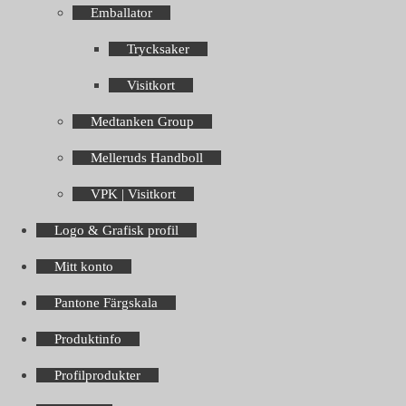
Emballator
Trycksaker
Visitkort
Medtanken Group
Melleruds Handboll
VPK | Visitkort
Logo & Grafisk profil
Mitt konto
Pantone Färgskala
Produktinfo
Profilprodukter