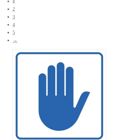
1
popularitet
2
3
4
5
→