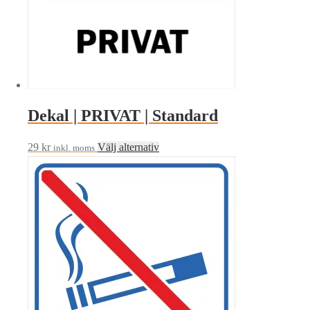
Dekal | PRIVAT | Standard
Den
29
kr
Välj alternativ
inkl. moms
här
produkten
har
flera
varianter.
De
olika
alternativen
kan