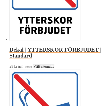
på
produktsidan
Dekal | YTTERSKOR FÖRBJUDET |
Standard
Den
29
kr
Välj alternativ
inkl. moms
här
produkten
har
flera
varianter.
De