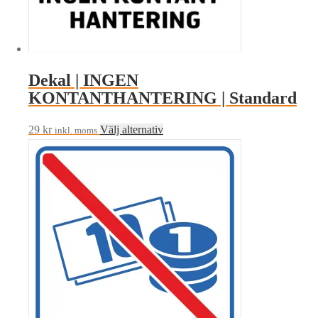
Dekal | INGEN
KONTANTHANTERING | Standard
Den
29
kr
Välj alternativ
inkl. moms
här
produkten
har
flera
varianter.
De
olika
alternativen
kan
väljas