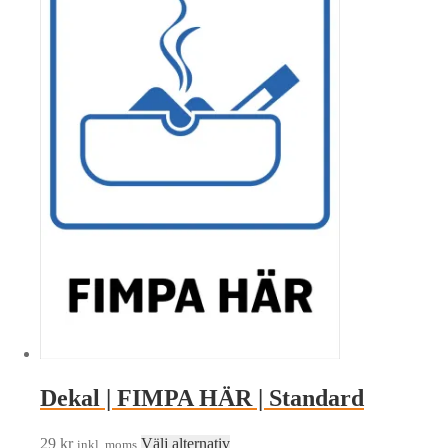
har
flera
varianter.
De
olika
alternativen
kan
väljas
på
produktsidan
Dekal | FIMPA HÄR | Standard
Den
29
kr
Välj alternativ
inkl. moms