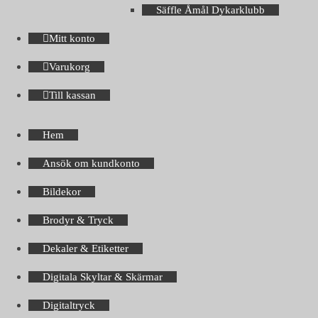
Säffle Åmål Dykarklubb
Mitt konto
Varukorg
Till kassan
Hem
Ansök om kundkonto
Bildekor
Brodyr & Tryck
Dekaler & Etiketter
Digitala Skyltar & Skärmar
Digitaltryck