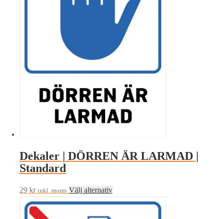
olika
alternativen
kan
väljas
på
produktsidan
Dekaler | DÖRREN ÄR LARMAD |
Standard
Den
29
kr
Välj alternativ
inkl. moms
här
produkten