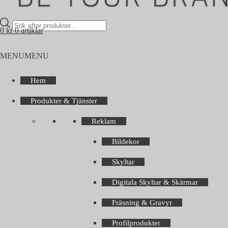
Products
0
kr
0 artiklar
search
MENU
MENU
Hem
Produkter & Tjänster
Reklam
Bildekor
Skyltar
Digitala Skyltar & Skärmar
Fräsning & Gravyr
Profilprodukter