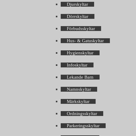
Djurskyltar
Dörrskyltar
Förbudsskyltar
Hus- & Gatuskyltar
Hygienskyltar
Infoskyltar
Lekande Barn
Namnskyltar
Märkskyltar
Ordningsskyltar
Parkeringsskyltar