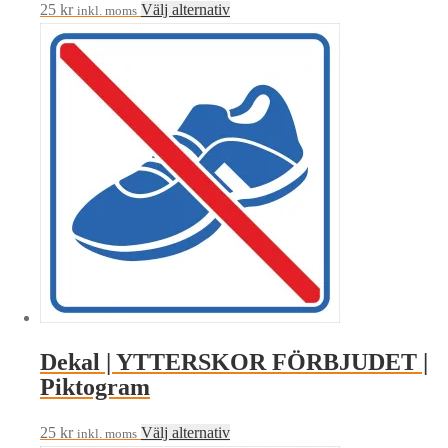
Den
25
kr
Välj alternativ
inkl. moms
här
produkten
har
flera
varianter.
De
olika
alternativen
kan
väljas
på
produktsidan
Dekal | YTTERSKOR FÖRBJUDET |
Piktogram
Den
25
kr
Välj alternativ
inkl. moms