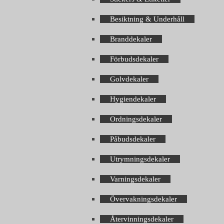
Besiktning & Underhåll
Branddekaler
Förbudsdekaler
Golvdekaler
Hygiendekaler
Ordningsdekaler
Påbudsdekaler
Utrymningsdekaler
Varningsdekaler
Övervakningsdekaler
Återvinningsdekaler