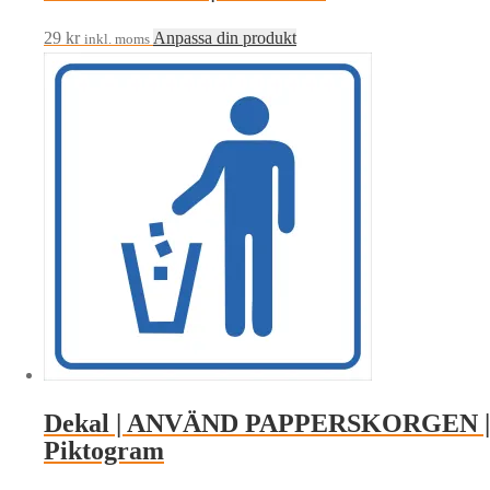
Den
29
kr
Anpassa din produkt
inkl. moms
här
produkten
har
flera
varianter.
De
olika
alternativen
kan
väljas
på
produktsidan
Dekal | ANVÄND PAPPERSKORGEN |
Piktogram