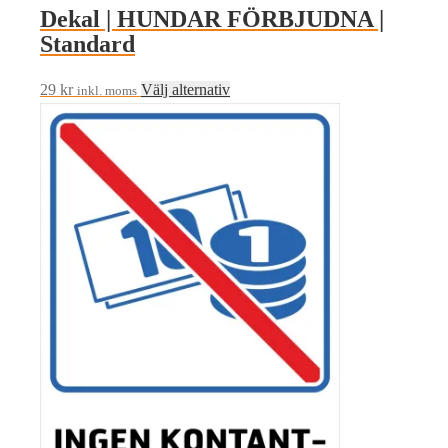
Dekal | HUNDAR FÖRBJUDNA |
Standard
Den
29
kr
Välj alternativ
inkl. moms
här
produkten
har
flera
varianter.
De
olika
alternativen
kan
väljas
på
produktsidan