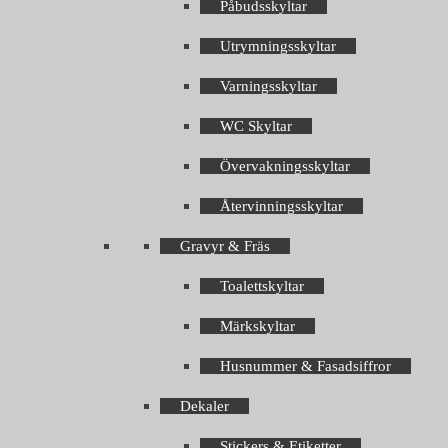
Påbudsskyltar
Utrymningsskyltar
Varningsskyltar
WC Skyltar
Övervakningsskyltar
Återvinningsskyltar
Gravyr & Fräs
Toalettskyltar
Märkskyltar
Husnummer & Fasadsiffror
Dekaler
Stickers & Etiketter