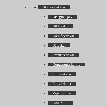
Skurna dekaler
Designa själv
Bildekaler
Brevlådedekal
Båtdekal
Framrutedekal
Kontrastmarkering
Logodekaler
Rallydekaler
Viper Stripes
Cool Stuff