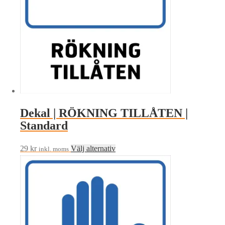
väljas
på
produktsidan
Dekal | RÖKNING TILLÅTEN |
Standard
Den
29
kr
Välj alternativ
inkl. moms
här
produkten
har
flera
varianter.
De