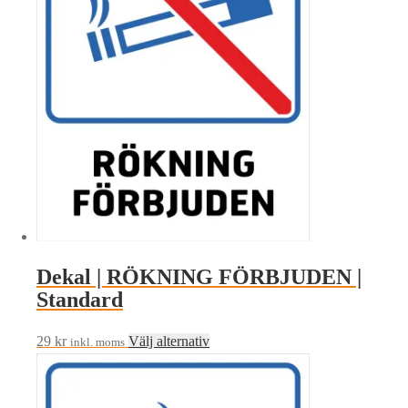
olika
alternativen
kan
väljas
på
produktsidan
Dekal | RÖKNING FÖRBJUDEN |
Standard
Den
29
kr
Välj alternativ
inkl. moms
här
produkten