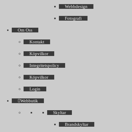
Webbdesign
Fotografi
Om Oss
Kontakt
Köpvilkor
Integritetspolicy
Köpvilkor
Login
Webbutik
Skyltar
Brandskyltar