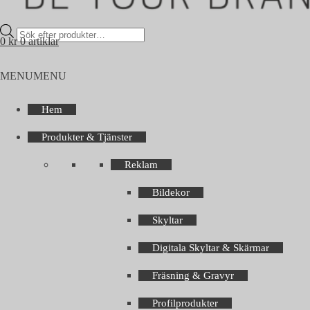
Products
0
kr
0 artiklar
search
MENU
MENU
Hem
Produkter & Tjänster
Reklam
Bildekor
Skyltar
Digitala Skyltar & Skärmar
Fräsning & Gravyr
Profilprodukter