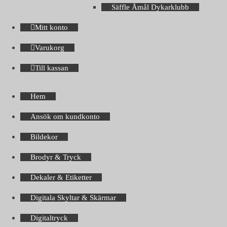
Säffle Åmål Dykarklubb
Mitt konto
Varukorg
Till kassan
Hem
Ansök om kundkonto
Bildekor
Brodyr & Tryck
Dekaler & Etiketter
Digitala Skyltar & Skärmar
Digitaltryck