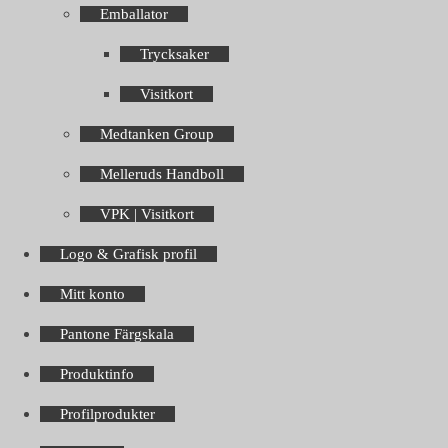
Emballator
Trycksaker
Visitkort
Medtanken Group
Melleruds Handboll
VPK | Visitkort
Logo & Grafisk profil
Mitt konto
Pantone Färgskala
Produktinfo
Profilprodukter