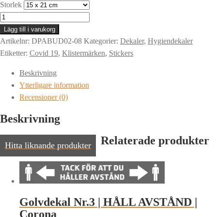
Storlek
Dekal
|
Lägg till i varukorg
COVID
Artikelnr:
DPABUD02-08
Kategorier:
Dekaler
,
Hygiendekaler
19
Etiketter:
Covid 19
,
Klistermärken
,
Stickers
INFORMATION
Beskrivning
|
Ytterligare information
Corona
Recensioner (0)
mängd
Beskrivning
Relaterade produkter
Hitta liknande produkter
Golvdekal Nr.3 | HÅLL AVSTÅND |
Corona