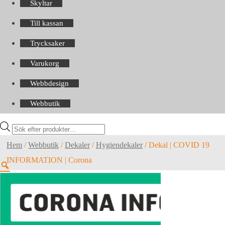
Skyltar
Till kassan
Trycksaker
Varukorg
Webbdesign
Webbutik
Products
search
Hem
/
Webbutik
/
Dekaler
/
Hygiendekaler
/
Dekal | COVID 19
INFORMATION | Corona