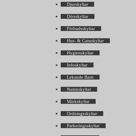
Djurskyltar
Dörrskyltar
Förbudsskyltar
Hus- & Gatuskyltar
Hygienskyltar
Infoskyltar
Lekande Barn
Namnskyltar
Märkskyltar
Ordningsskyltar
Parkeringsskyltar