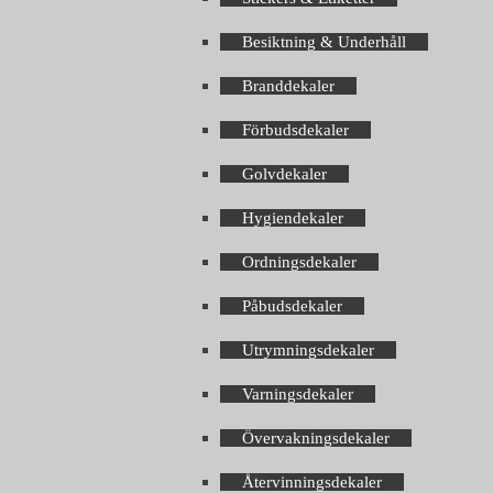
Besiktning & Underhåll
Branddekaler
Förbudsdekaler
Golvdekaler
Hygiendekaler
Ordningsdekaler
Påbudsdekaler
Utrymningsdekaler
Varningsdekaler
Övervakningsdekaler
Återvinningsdekaler