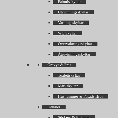
Påbudsskyltar
Utrymningsskyltar
Varningsskyltar
WC Skyltar
Övervakningsskyltar
Återvinningsskyltar
Gravyr & Fräs
Toalettskyltar
Märkskyltar
Husnummer & Fasadsiffror
Dekaler
Stickers & Etiketter