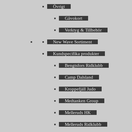
Övrigt
Gåvokort
Verktyg & Tillbehör
New Wave Sortiment
Kundspecifika produkter
Bengtsfors Ridklubb
Camp Dalsland
Kroppefjäll Judo
Medtanken Group
Melleruds HK
Melleruds Ridklubb