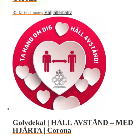
Den
85
kr
Välj alternativ
inkl. moms
här
produkten
har
flera
varianter.
De
olika
alternativen
kan
väljas
på
produktsidan
Golvdekal | HÅLL AVSTÅND – MED
HJÄRTA | Corona