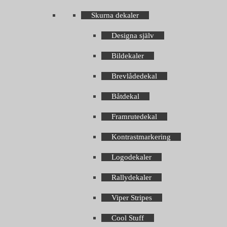
Skurna dekaler
Designa själv
Bildekaler
Brevlådedekal
Båtdekal
Framrutedekal
Kontrastmarkering
Logodekaler
Rallydekaler
Viper Stripes
Cool Stuff