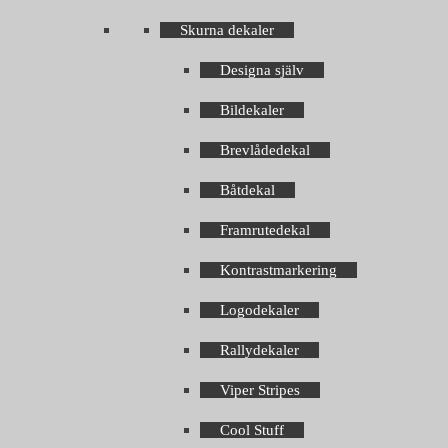
Skurna dekaler
Designa själv
Bildekaler
Brevlådedekal
Båtdekal
Framrutedekal
Kontrastmarkering
Logodekaler
Rallydekaler
Viper Stripes
Cool Stuff