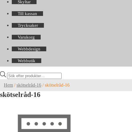
Skyltar
Till kassan
Trycksaker
Varukorg
Webbdesign
Webbutik
Products
search
Hem
/
skötselråd-16
/
skötselråd-16
skötselråd-16