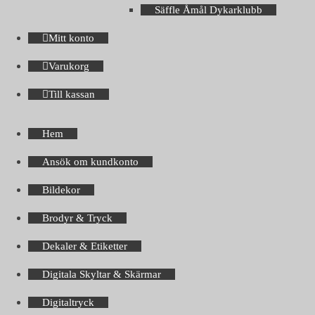
Säffle Åmål Dykarklubb
Mitt konto
Varukorg
Till kassan
Hem
Ansök om kundkonto
Bildekor
Brodyr & Tryck
Dekaler & Etiketter
Digitala Skyltar & Skärmar
Digitaltryck