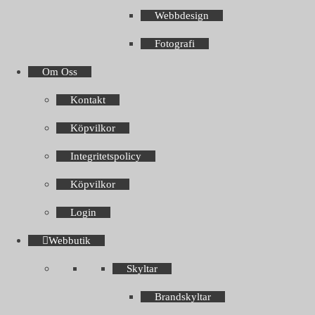
Webbdesign
Fotografi
Om Oss
Kontakt
Köpvilkor
Integritetspolicy
Köpvilkor
Login
Webbutik
Skyltar
Brandskyltar