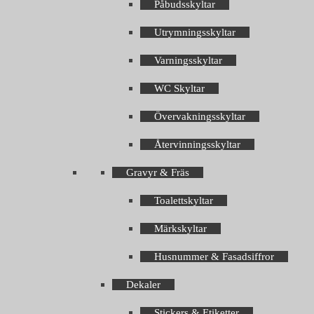
Påbudsskyltar
Utrymningsskyltar
Varningsskyltar
WC Skyltar
Övervakningsskyltar
Återvinningsskyltar
Gravyr & Fräs
Toalettskyltar
Märkskyltar
Husnummer & Fasadsiffror
Dekaler
Stickers & Etiketter