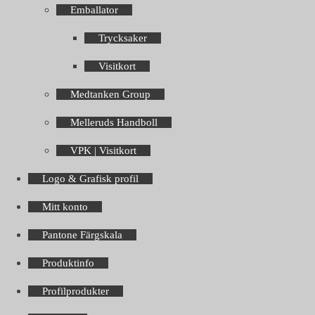
Emballator
Trycksaker
Visitkort
Medtanken Group
Melleruds Handboll
VPK | Visitkort
Logo & Grafisk profil
Mitt konto
Pantone Färgskala
Produktinfo
Profilprodukter