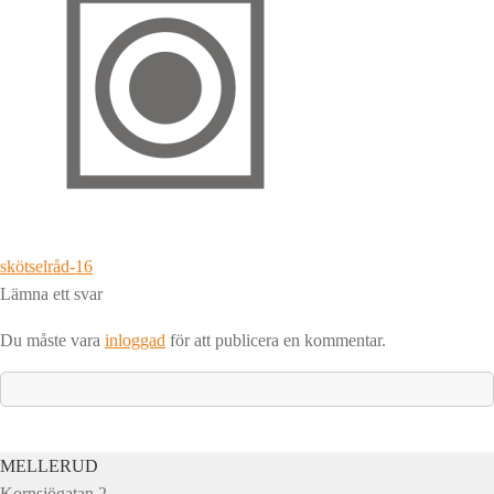
Inläggsnavigering
Föregående
skötselråd-16
inlägg:
Lämna ett svar
Du måste vara
inloggad
för att publicera en kommentar.
MELLERUD
Kornsjögatan 2