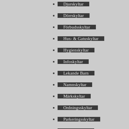
Djurskyltar
Dörrskyltar
Förbudsskyltar
Hus- & Gatuskyltar
Hygienskyltar
Infoskyltar
Lekande Barn
Namnskyltar
Märkskyltar
Ordningsskyltar
Parkeringsskyltar