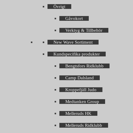
Övrigt
Gåvokort
Verktyg & Tillbehör
New Wave Sortiment
Kundspecifika produkter
Bengtsfors Ridklubb
Camp Dalsland
Kroppefjäll Judo
Medtanken Group
Melleruds HK
Melleruds Ridklubb