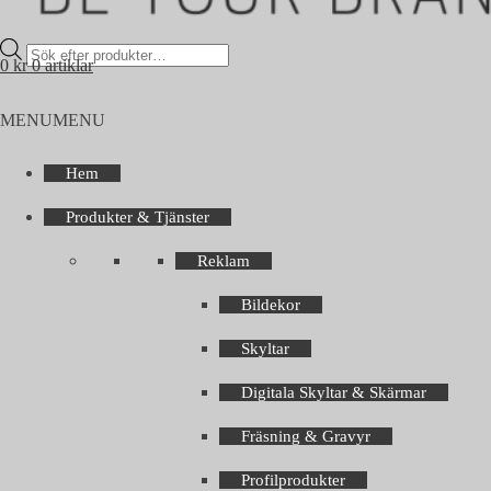
Products
0
kr
0 artiklar
search
MENU
MENU
Hem
Produkter & Tjänster
Reklam
Bildekor
Skyltar
Digitala Skyltar & Skärmar
Fräsning & Gravyr
Profilprodukter