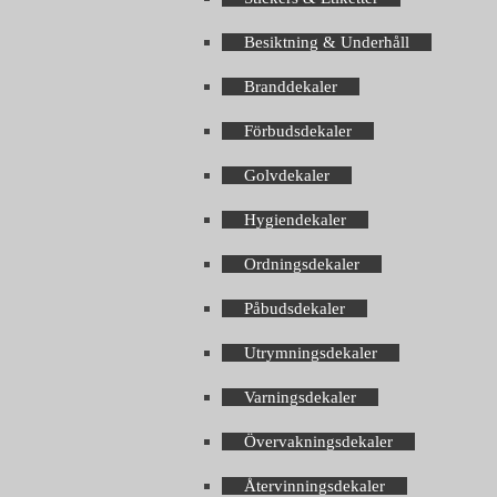
Besiktning & Underhåll
Branddekaler
Förbudsdekaler
Golvdekaler
Hygiendekaler
Ordningsdekaler
Påbudsdekaler
Utrymningsdekaler
Varningsdekaler
Övervakningsdekaler
Återvinningsdekaler