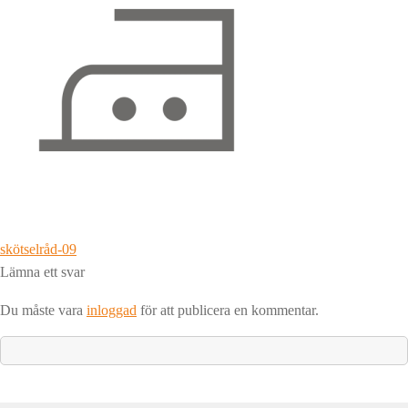
Inläggsnavigering
Föregående
skötselråd-09
inlägg:
Lämna ett svar
Du måste vara
inloggad
för att publicera en kommentar.