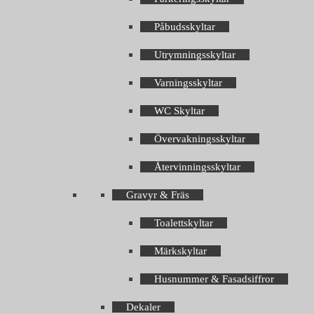
Påbudsskyltar
Utrymningsskyltar
Varningsskyltar
WC Skyltar
Övervakningsskyltar
Återvinningsskyltar
Gravyr & Fräs
Toalettskyltar
Märkskyltar
Husnummer & Fasadsiffror
Dekaler