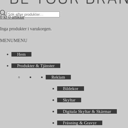
Products
0
kr
0 artiklar
search
Inga produkter i varukorgen.
MENU
MENU
Hem
Produkter & Tjänster
Reklam
Bildekor
Skyltar
Digitala Skyltar & Skärmar
Fräsning & Gravyr