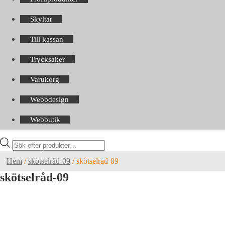
Skyltar
Till kassan
Trycksaker
Varukorg
Webbdesign
Webbutik
Products
search
Hem
/
skötselråd-09
/
skötselråd-09
skötselråd-09