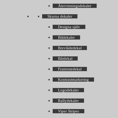
Återvinningsdekaler
Skurna dekaler
Designa själv
Bildekaler
Brevlådedekal
Båtdekal
Framrutedekal
Kontrastmarkering
Logodekaler
Rallydekaler
Viper Stripes