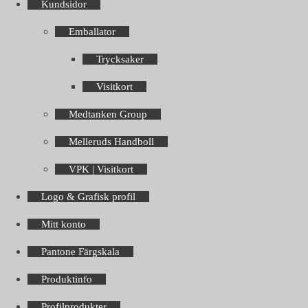
Kundsidor
Emballator
Trycksaker
Visitkort
Medtanken Group
Melleruds Handboll
VPK | Visitkort
Logo & Grafisk profil
Mitt konto
Pantone Färgskala
Produktinfo
Profilprodukter