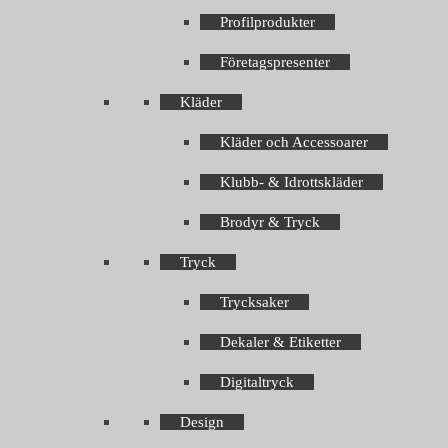
Profilprodukter
Företagspresenter
Kläder
Kläder och Accessoarer
Klubb- & Idrottskläder
Brodyr & Tryck
Tryck
Trycksaker
Dekaler & Etiketter
Digitaltryck
Design