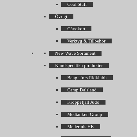
Cool Stuff
Övrigt
Gåvokort
Verktyg & Tillbehör
New Wave Sortiment
Kundspecifika produkter
Bengtsfors Ridklubb
Camp Dalsland
Kroppefjäll Judo
Medtanken Group
Melleruds HK