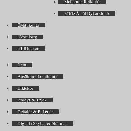
Melleruds Ridklubb
Säffle Åmål Dykarklubb
Mitt konto
Varukorg
Till kassan
Hem
Ansök om kundkonto
Bildekor
Brodyr & Tryck
Dekaler & Etiketter
Digitala Skyltar & Skärmar