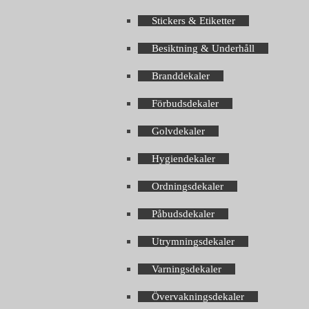
Stickers & Etiketter
Besiktning & Underhåll
Branddekaler
Förbudsdekaler
Golvdekaler
Hygiendekaler
Ordningsdekaler
Påbudsdekaler
Utrymningsdekaler
Varningsdekaler
Övervakningsdekaler