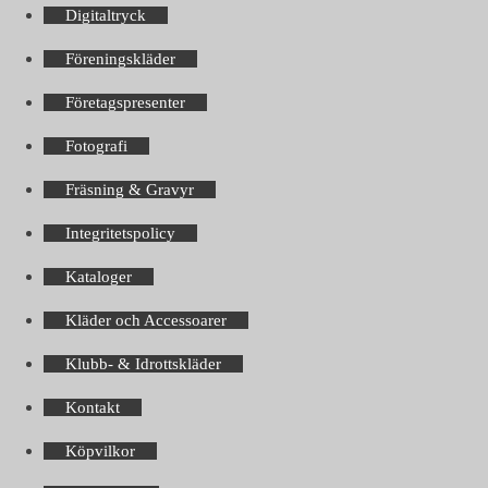
Digitaltryck
Föreningskläder
Företagspresenter
Fotografi
Fräsning & Gravyr
Integritetspolicy
Kataloger
Kläder och Accessoarer
Klubb- & Idrottskläder
Kontakt
Köpvilkor