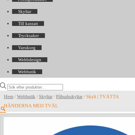
Skyltar
Till kassan
Trycksaker
Varukorg
Webbdesign
Webbutik
Products
search
Hem
/
Webbutik
/
Skyltar
/
Påbudsskyltar
/
Skylt | TVÄTTA
HÄNDERNA MED TVÅL