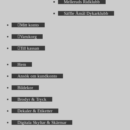
Melleruds Ridklubb
Säffle Åmål Dykarklubb
Mitt konto
Varukorg
Till kassan
Hem
Ansök om kundkonto
Bildekor
Brodyr & Tryck
Dekaler & Etiketter
Digitala Skyltar & Skärmar