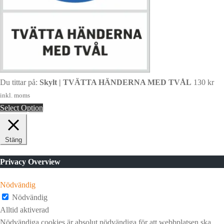
Du tittar på:
Skylt | TVÄTTA HÄNDERNA MED TVÅL
130
kr
inkl. moms
Select Option
Stäng
Privacy Overview
Nödvändig
Nödvändig
Alltid aktiverad
Nödvändiga cookies är absolut nödvändiga för att webbplatsen ska