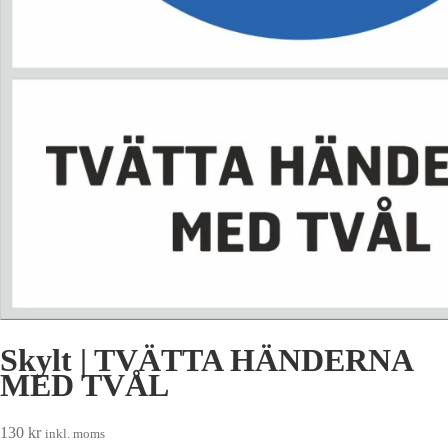
Skylt | TVÄTTA HÄNDERNA
MED TVÅL
130
kr
inkl. moms