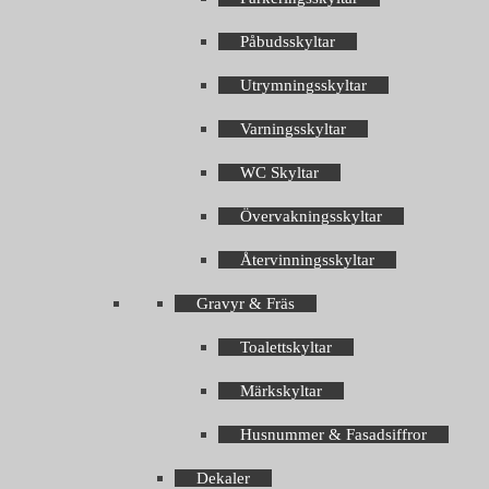
Påbudsskyltar
Utrymningsskyltar
Varningsskyltar
WC Skyltar
Övervakningsskyltar
Återvinningsskyltar
Gravyr & Fräs
Toalettskyltar
Märkskyltar
Husnummer & Fasadsiffror
Dekaler