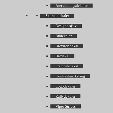
Återvinningsdekaler
Skurna dekaler
Designa själv
Bildekaler
Brevlådedekal
Båtdekal
Framrutedekal
Kontrastmarkering
Logodekaler
Rallydekaler
Viper Stripes