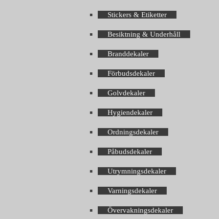
Stickers & Etiketter
Besiktning & Underhåll
Branddekaler
Förbudsdekaler
Golvdekaler
Hygiendekaler
Ordningsdekaler
Påbudsdekaler
Utrymningsdekaler
Varningsdekaler
Övervakningsdekaler