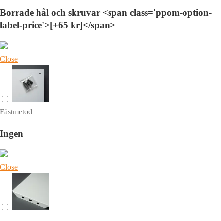
Borrade hål och skruvar <span class='ppom-option-
label-price'>[+65 kr]</span>
Close
Fästmetod
Ingen
Close