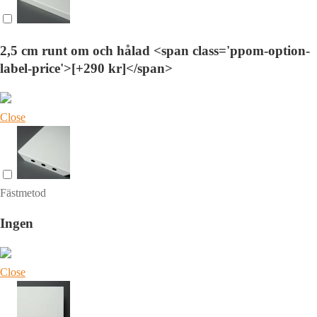
2,5 cm runt om och hålad <span class='ppom-option-
label-price'>[+290 kr]</span>
Close
Fästmetod
Ingen
Close