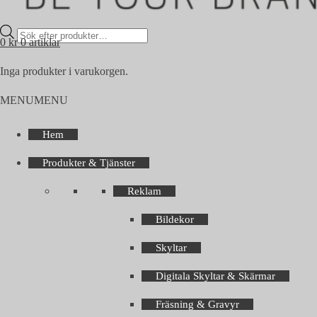
Products
0
kr
0 artiklar
search
Inga produkter i varukorgen.
MENU
MENU
Hem
Produkter & Tjänster
Reklam
Bildekor
Skyltar
Digitala Skyltar & Skärmar
Fräsning & Gravyr