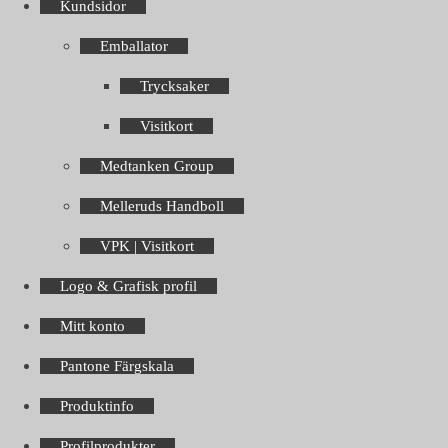
Kundsidor
Emballator
Trycksaker
Visitkort
Medtanken Group
Melleruds Handboll
VPK | Visitkort
Logo & Grafisk profil
Mitt konto
Pantone Färgskala
Produktinfo
Profilprodukter