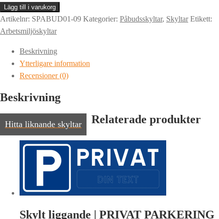
|
Lägg till i varukorg
TVÄTTA
Artikelnr:
SPABUD01-09
Kategorier:
Påbudsskyltar
,
Skyltar
Etikett:
HÄNDERNA
Arbetsmiljöskyltar
MED
Beskrivning
TVÅL
Ytterligare information
mängd
Recensioner (0)
Beskrivning
Relaterade produkter
Hitta liknande skyltar
Skylt liggande | PRIVAT PARKERING