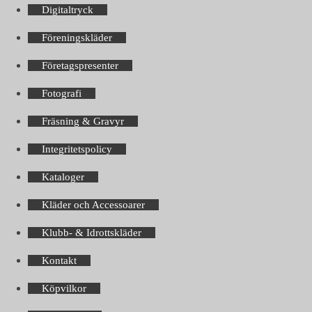
Digitaltryck
Föreningskläder
Företagspresenter
Fotografi
Fräsning & Gravyr
Integritetspolicy
Kataloger
Kläder och Accessoarer
Klubb- & Idrottskläder
Kontakt
Köpvilkor