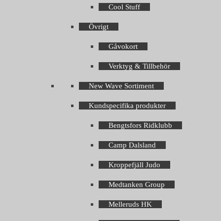
Cool Stuff
Övrigt
Gåvokort
Verktyg & Tillbehör
New Wave Sortiment
Kundspecifika produkter
Bengtsfors Ridklubb
Camp Dalsland
Kroppefjäll Judo
Medtanken Group
Melleruds HK