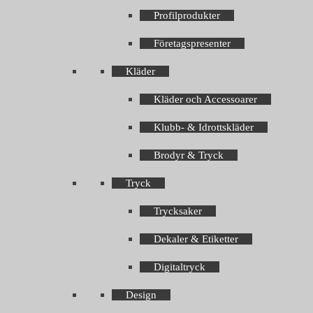
Profilprodukter
Företagspresenter
Kläder
Kläder och Accessoarer
Klubb- & Idrottskläder
Brodyr & Tryck
Tryck
Trycksaker
Dekaler & Etiketter
Digitaltryck
Design