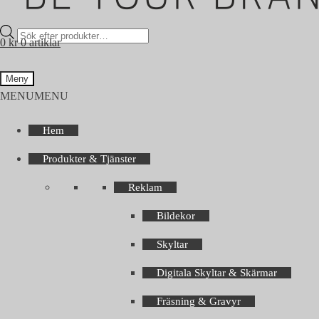
Products
0
kr
0 artiklar
search
Meny
MENU
MENU
Hem
Produkter & Tjänster
Reklam
Bildekor
Skyltar
Digitala Skyltar & Skärmar
Fräsning & Gravyr