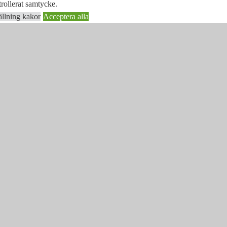
rollerat samtycke.
ällning kakor
Acceptera alla