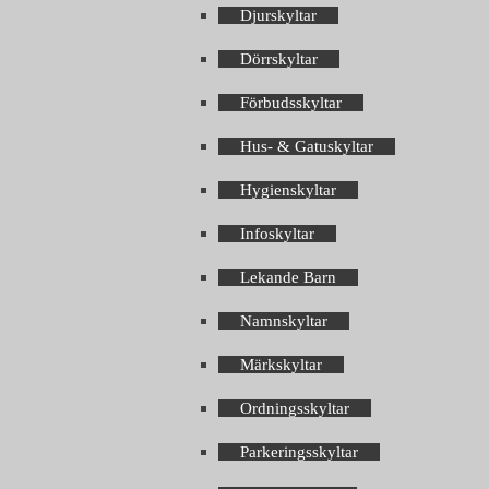
Djurskyltar
Dörrskyltar
Förbudsskyltar
Hus- & Gatuskyltar
Hygienskyltar
Infoskyltar
Lekande Barn
Namnskyltar
Märkskyltar
Ordningsskyltar
Parkeringsskyltar