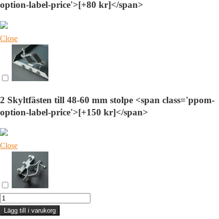
option-label-price'>[+80 kr]</span>
Close
2 Skyltfästen till 48-60 mm stolpe <span class='ppom-
option-label-price'>[+150 kr]</span>
Close
Skylt
|
Lägg till i varukorg