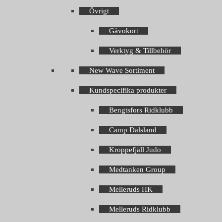
Övrigt
Gåvokort
Verktyg & Tillbehör
New Wave Sortiment
Kundspecifika produkter
Bengtsfors Ridklubb
Camp Dalsland
Kroppefjäll Judo
Medtanken Group
Melleruds HK
Melleruds Ridklubb