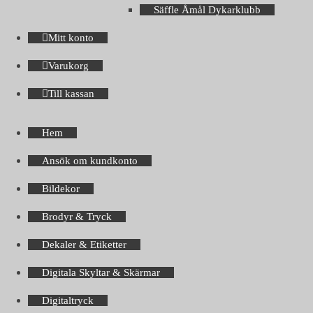
Säffle Åmål Dykarklubb
Mitt konto
Varukorg
Till kassan
Hem
Ansök om kundkonto
Bildekor
Brodyr & Tryck
Dekaler & Etiketter
Digitala Skyltar & Skärmar
Digitaltryck