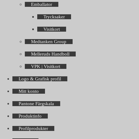
Emballator
Trycksaker
Visitkort
Medtanken Group
Melleruds Handboll
VPK | Visitkort
Logo & Grafisk profil
Mitt konto
Pantone Färgskala
Produktinfo
Profilprodukter