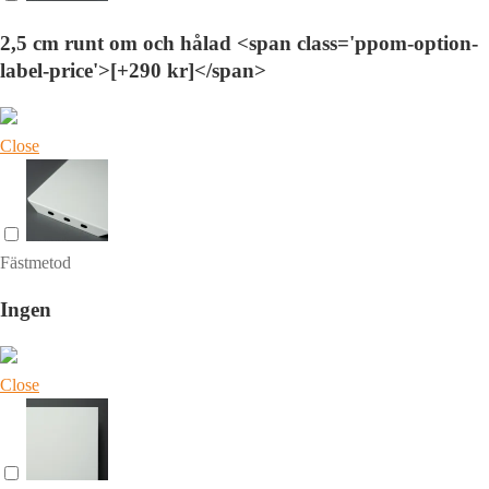
2,5 cm runt om och hålad <span class='ppom-option-
label-price'>[+290 kr]</span>
Close
Fästmetod
Ingen
Close