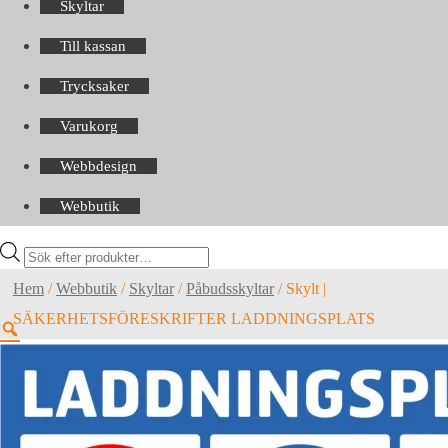
Skyltar
Till kassan
Trycksaker
Varukorg
Webbdesign
Webbutik
Products
search
Hem
/
Webbutik
/
Skyltar
/
Påbudsskyltar
/
Skylt |
SÄKERHETSFÖRESKRIFTER LADDNINGSPLATS