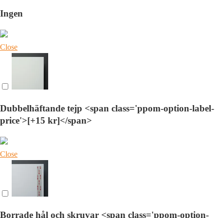
Ingen
Close
Dubbelhäftande tejp <span class='ppom-option-label-
price'>[+15 kr]</span>
Close
Borrade hål och skruvar <span class='ppom-option-