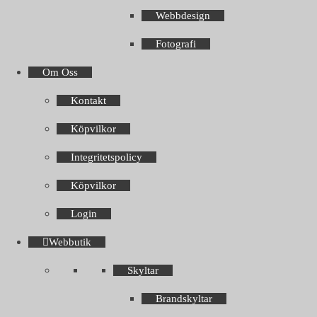
Webbdesign
Fotografi
Om Oss
Kontakt
Köpvilkor
Integritetspolicy
Köpvilkor
Login
Webbutik
Skyltar
Brandskyltar