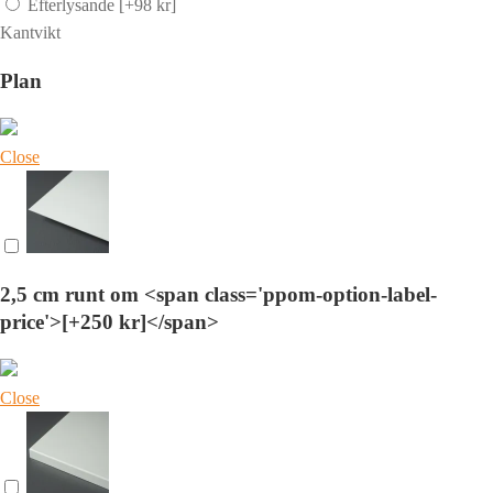
Efterlysande
[+98 kr]
Kantvikt
Plan
Close
2,5 cm runt om <span class='ppom-option-label-
price'>[+250 kr]</span>
Close