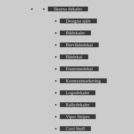
Skurna dekaler
Designa själv
Bildekaler
Brevlådedekal
Båtdekal
Framrutedekal
Kontrastmarkering
Logodekaler
Rallydekaler
Viper Stripes
Cool Stuff