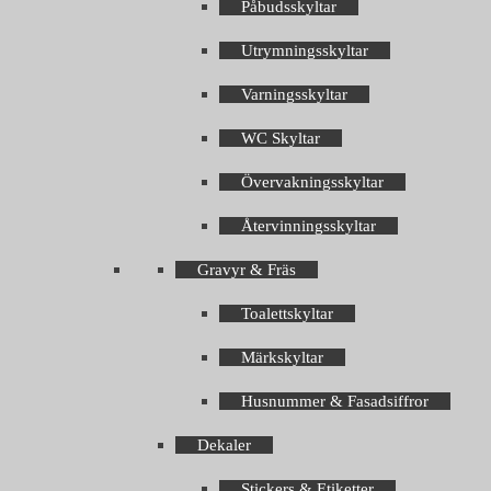
Påbudsskyltar
Utrymningsskyltar
Varningsskyltar
WC Skyltar
Övervakningsskyltar
Återvinningsskyltar
Gravyr & Fräs
Toalettskyltar
Märkskyltar
Husnummer & Fasadsiffror
Dekaler
Stickers & Etiketter