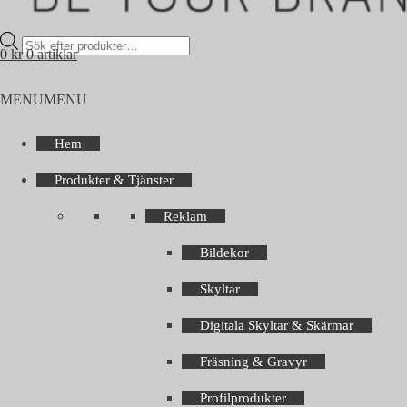
Products
0
kr
0 artiklar
search
MENU
MENU
Hem
Produkter & Tjänster
Reklam
Bildekor
Skyltar
Digitala Skyltar & Skärmar
Fräsning & Gravyr
Profilprodukter