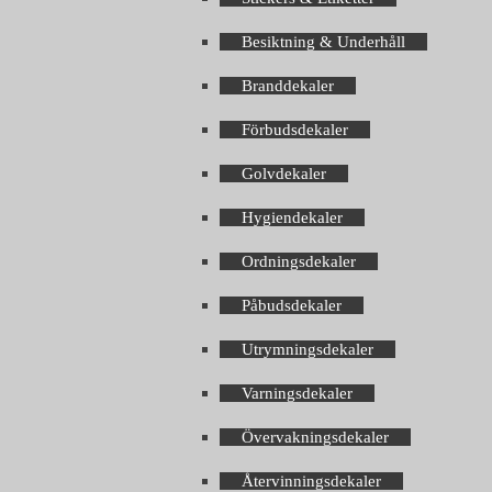
Besiktning & Underhåll
Branddekaler
Förbudsdekaler
Golvdekaler
Hygiendekaler
Ordningsdekaler
Påbudsdekaler
Utrymningsdekaler
Varningsdekaler
Övervakningsdekaler
Återvinningsdekaler