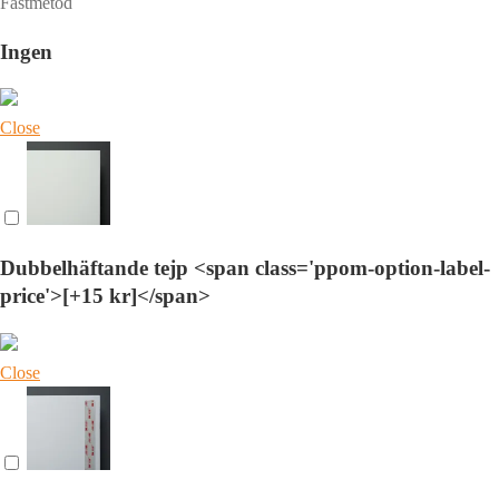
Fästmetod
Ingen
Close
Dubbelhäftande tejp <span class='ppom-option-label-
price'>[+15 kr]</span>
Close