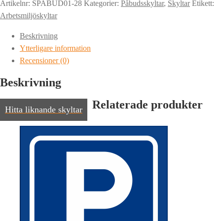
SÄKERHETSFÖRESKRIFTER
Artikelnr:
SPABUD01-28
Kategorier:
Påbudsskyltar
,
Skyltar
Etikett:
LADDNINGSPLATS
Arbetsmiljöskyltar
mängd
Beskrivning
Ytterligare information
Recensioner (0)
Beskrivning
Relaterade produkter
Hitta liknande skyltar