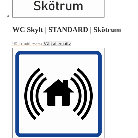
WC Skylt | STANDARD | Skötrum
Den
90
kr
Välj alternativ
inkl. moms
här
produkten
har
flera
varianter.
De
olika
alternativen
kan
väljas
på
produktsidan