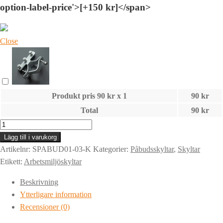
option-label-price'>[+150 kr]</span>
Close
Produkt pris
90
kr x 1
90
kr
Total
90
kr
Skylt
|
Lägg till i varukorg
ÖVERDRAGSSKOR
Artikelnr:
SPABUD01-03-K
Kategorier:
Påbudsskyltar
,
Skyltar
MÅSTE
Etikett:
Arbetsmiljöskyltar
ANVÄNDAS
Beskrivning
|
Ytterligare information
Piktogram
Recensioner (0)
mängd