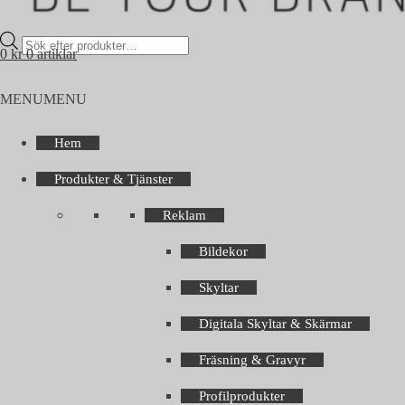
Products
0
kr
0 artiklar
search
MENU
MENU
Hem
Produkter & Tjänster
Reklam
Bildekor
Skyltar
Digitala Skyltar & Skärmar
Fräsning & Gravyr
Profilprodukter