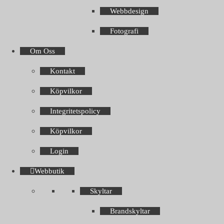
Webbdesign
Fotografi
Om Oss
Kontakt
Köpvilkor
Integritetspolicy
Köpvilkor
Login
Webbutik
Skyltar
Brandskyltar