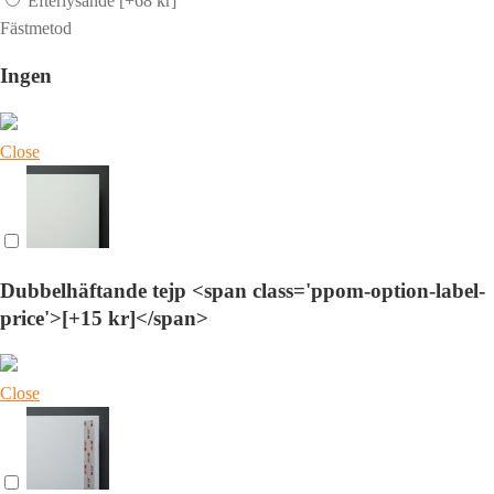
Efterlysande
[+68 kr]
Fästmetod
Ingen
Close
Dubbelhäftande tejp <span class='ppom-option-label-
price'>[+15 kr]</span>
Close