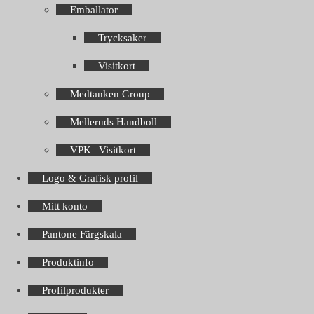
Emballator
Trycksaker
Visitkort
Medtanken Group
Melleruds Handboll
VPK | Visitkort
Logo & Grafisk profil
Mitt konto
Pantone Färgskala
Produktinfo
Profilprodukter