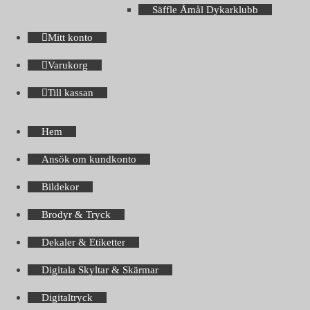
Säffle Åmål Dykarklubb
Mitt konto
Varukorg
Till kassan
Hem
Ansök om kundkonto
Bildekor
Brodyr & Tryck
Dekaler & Etiketter
Digitala Skyltar & Skärmar
Digitaltryck