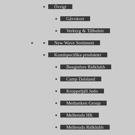
Övrigt
Gåvokort
Verktyg & Tillbehör
New Wave Sortiment
Kundspecifika produkter
Bengtsfors Ridklubb
Camp Dalsland
Kroppefjäll Judo
Medtanken Group
Melleruds HK
Melleruds Ridklubb