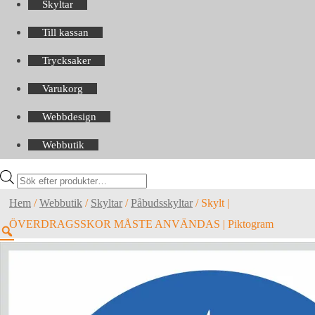
Skyltar
Till kassan
Trycksaker
Varukorg
Webbdesign
Webbutik
Products
search
Hem
/
Webbutik
/
Skyltar
/
Påbudsskyltar
/
Skylt |
ÖVERDRAGSSKOR MÅSTE ANVÄNDAS | Piktogram