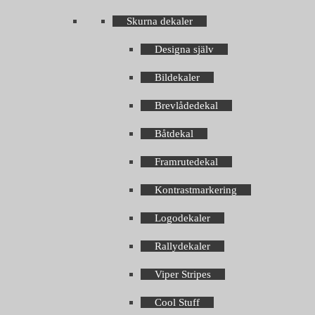
Skurna dekaler
Designa själv
Bildekaler
Brevlådedekal
Båtdekal
Framrutedekal
Kontrastmarkering
Logodekaler
Rallydekaler
Viper Stripes
Cool Stuff