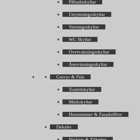
Påbudsskyltar
Utrymningsskyltar
Varningsskyltar
WC Skyltar
Övervakningsskyltar
Återvinningsskyltar
Gravyr & Fräs
Toalettskyltar
Märkskyltar
Husnummer & Fasadsiffror
Dekaler
Stickers & Etiketter