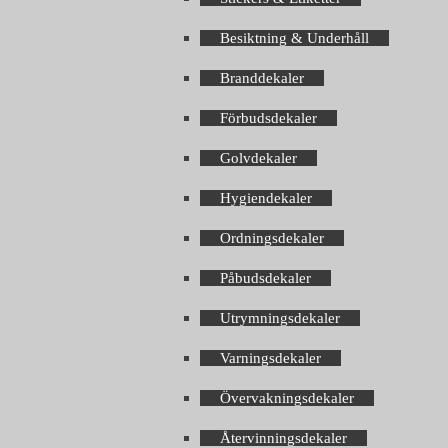
Besiktning & Underhåll
Branddekaler
Förbudsdekaler
Golvdekaler
Hygiendekaler
Ordningsdekaler
Påbudsdekaler
Utrymningsdekaler
Varningsdekaler
Övervakningsdekaler
Återvinningsdekaler