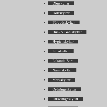
Djurskyltar
Dörrskyltar
Förbudsskyltar
Hus- & Gatuskyltar
Hygienskyltar
Infoskyltar
Lekande Barn
Namnskyltar
Märkskyltar
Ordningsskyltar
Parkeringsskyltar