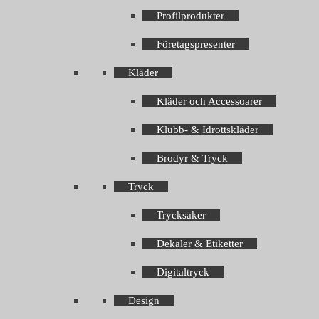
Profilprodukter
Företagspresenter
Kläder
Kläder och Accessoarer
Klubb- & Idrottskläder
Brodyr & Tryck
Tryck
Trycksaker
Dekaler & Etiketter
Digitaltryck
Design