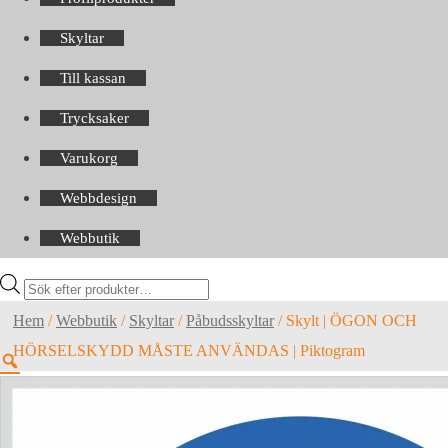
Skyltar
Till kassan
Trycksaker
Varukorg
Webbdesign
Webbutik
Products
search
Hem
/
Webbutik
/
Skyltar
/
Påbudsskyltar
/
Skylt | ÖGON OCH
HÖRSELSKYDD MÅSTE ANVÄNDAS | Piktogram