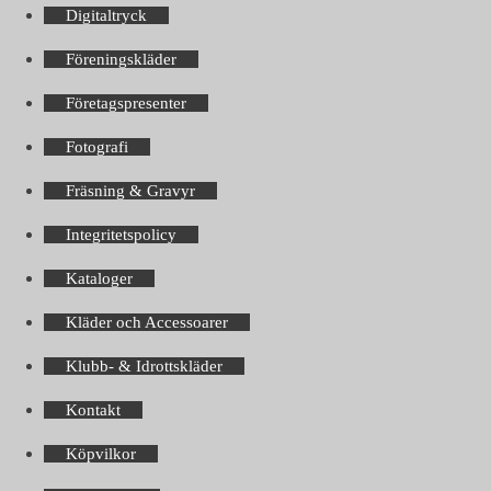
Digitaltryck
Föreningskläder
Företagspresenter
Fotografi
Fräsning & Gravyr
Integritetspolicy
Kataloger
Kläder och Accessoarer
Klubb- & Idrottskläder
Kontakt
Köpvilkor