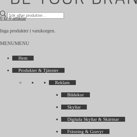
Products
0
kr
0 artiklar
search
Inga produkter i varukorgen.
MENU
MENU
Hem
Produkter & Tjänster
Reklam
Bildekor
Skyltar
Digitala Skyltar & Skärmar
Fräsning & Gravyr