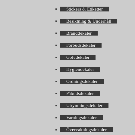
Stickers & Etiketter
Besiktning & Underhåll
Branddekaler
Förbudsdekaler
Golvdekaler
Hygiendekaler
Ordningsdekaler
Påbudsdekaler
Utrymningsdekaler
Varningsdekaler
Övervakningsdekaler