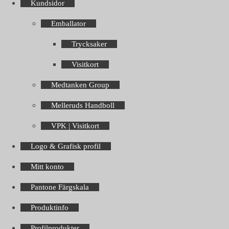
Kundsidor
Emballator
Trycksaker
Visitkort
Medtanken Group
Melleruds Handboll
VPK | Visitkort
Logo & Grafisk profil
Mitt konto
Pantone Färgskala
Produktinfo
Profilprodukter