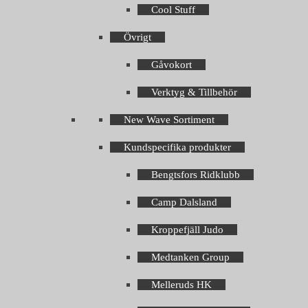
Cool Stuff
Övrigt
Gåvokort
Verktyg & Tillbehör
New Wave Sortiment
Kundspecifika produkter
Bengtsfors Ridklubb
Camp Dalsland
Kroppefjäll Judo
Medtanken Group
Melleruds HK