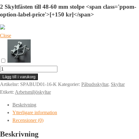
2 Skyltfästen till 48-60 mm stolpe <span class='ppom-
option-label-price'>[+150 kr]</span>
Close
Skylt
|
Lägg till i varukorg
ÖGON
Artikelnr:
SPABUD01-16-K
Kategorier:
Påbudsskyltar
,
Skyltar
OCH
Etikett:
Arbetsmiljöskyltar
HÖRSELSKYDD
Beskrivning
MÅSTE
Ytterligare information
ANVÄNDAS
Recensioner (0)
|
Piktogram
Beskrivning
mängd