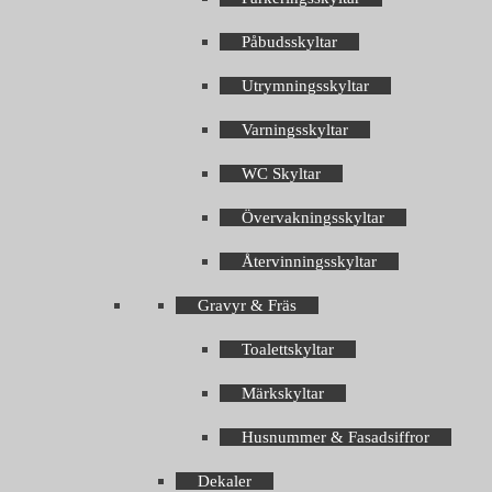
Påbudsskyltar
Utrymningsskyltar
Varningsskyltar
WC Skyltar
Övervakningsskyltar
Återvinningsskyltar
Gravyr & Fräs
Toalettskyltar
Märkskyltar
Husnummer & Fasadsiffror
Dekaler