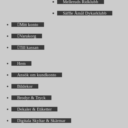
Melleruds Ridklubb
Säffle Åmål Dykarklubb
Mitt konto
Varukorg
Till kassan
Hem
Ansök om kundkonto
Bildekor
Brodyr & Tryck
Dekaler & Etiketter
Digitala Skyltar & Skärmar