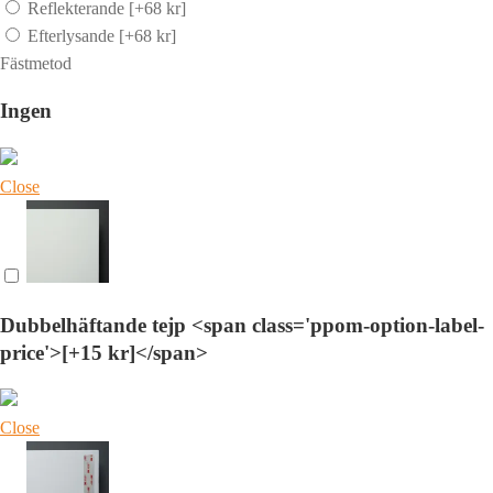
Reflekterande
[+68 kr]
Efterlysande
[+68 kr]
Fästmetod
Ingen
Close
Dubbelhäftande tejp <span class='ppom-option-label-
price'>[+15 kr]</span>
Close