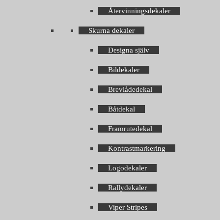
Återvinningsdekaler
Skurna dekaler
Designa själv
Bildekaler
Brevlådedekal
Båtdekal
Framrutedekal
Kontrastmarkering
Logodekaler
Rallydekaler
Viper Stripes