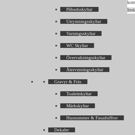
kont
Påbudsskyltar
Inst
Utrymningsskyltar
Varningsskyltar
WC Skyltar
Övervakningsskyltar
Återvinningsskyltar
Gravyr & Fräs
Toalettskyltar
Märkskyltar
Husnummer & Fasadsiffror
Dekaler