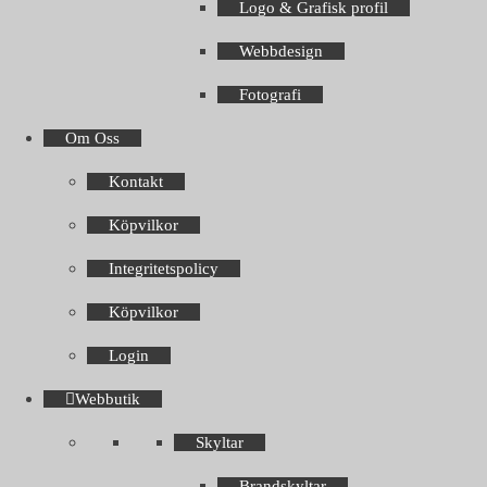
Logo & Grafisk profil
Webbdesign
Fotografi
Om Oss
Kontakt
Köpvilkor
Integritetspolicy
Köpvilkor
Login
Webbutik
Skyltar
Brandskyltar