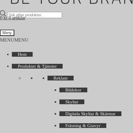
Products
0
kr
0 artiklar
search
Meny
MENU
MENU
Hem
Produkter & Tjänster
Reklam
Bildekor
Skyltar
Digitala Skyltar & Skärmar
Fräsning & Gravyr