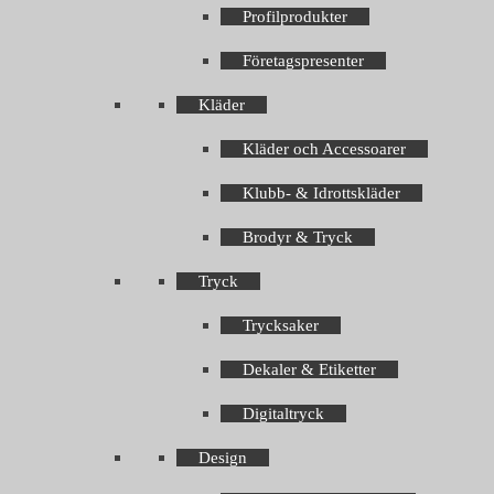
Profilprodukter
Företagspresenter
Kläder
Kläder och Accessoarer
Klubb- & Idrottskläder
Brodyr & Tryck
Tryck
Trycksaker
Dekaler & Etiketter
Digitaltryck
Design