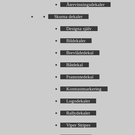
Återvinningsdekaler
Skurna dekaler
Designa själv
Bildekaler
Brevlådedekal
Båtdekal
Framrutedekal
Kontrastmarkering
Logodekaler
Rallydekaler
Viper Stripes