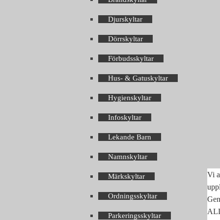
Djurskyltar
Dörrskyltar
Förbudsskyltar
Hus- & Gatuskyltar
Hygienskyltar
Infoskyltar
Lekande Barn
Namnskyltar
Vi a
Märkskyltar
upp
Ordningsskyltar
Geno
ALLA
Parkeringsskyltar