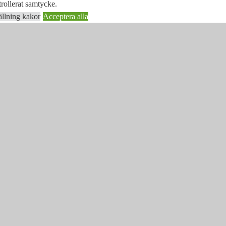
rollerat samtycke.
ällning kakor
Acceptera alla