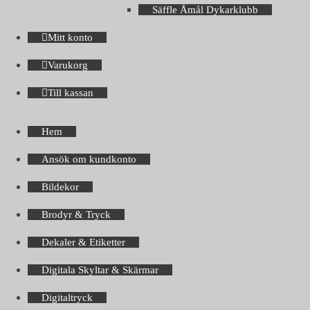
Säffle Åmål Dykarklubb
Mitt konto
Varukorg
Till kassan
Hem
Ansök om kundkonto
Bildekor
Brodyr & Tryck
Dekaler & Etiketter
Digitala Skyltar & Skärmar
Digitaltryck