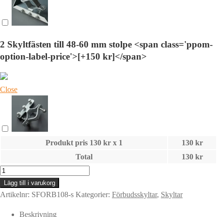
2 Skyltfästen till 48-60 mm stolpe <span class='ppom-
option-label-price'>[+150 kr]</span>
Close
Produkt pris
130
kr x 1
130
kr
Total
130
kr
Skylt
|
Lägg till i varukorg
EJ
Artikelnr:
SFORB108-s
Kategorier:
Förbudsskyltar
,
Skyltar
DRICKSVATTEN
Beskrivning