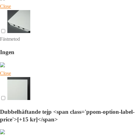
Close
Fästmetod
Ingen
Close
Dubbelhäftande tejp <span class='ppom-option-label-
price'>[+15 kr]</span>