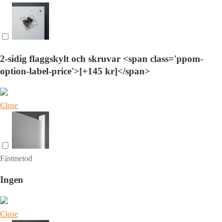
2-sidig flaggskylt och skruvar <span class='ppom-
option-label-price'>[+145 kr]</span>
Close
Fästmetod
Ingen
Close