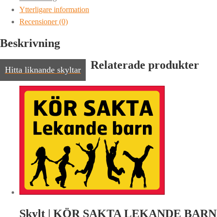
|
Ytterligare information
Flera
Recensioner (0)
språk
mängd
Beskrivning
Relaterade produkter
Hitta liknande skyltar
Skylt | KÖR SAKTA LEKANDE BARN