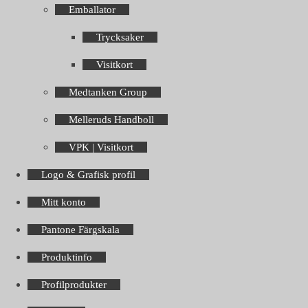
Emballator
Trycksaker
Visitkort
Medtanken Group
Melleruds Handboll
VPK | Visitkort
Logo & Grafisk profil
Mitt konto
Pantone Färgskala
Produktinfo
Profilprodukter