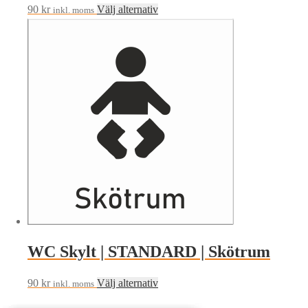
Den
90
kr
Välj alternativ
inkl. moms
här
produkten
har
flera
varianter.
De
olika
alternativen
kan
väljas
på
produktsidan
WC Skylt | STANDARD | Skötrum
Den
90
kr
Välj alternativ
inkl. moms
här