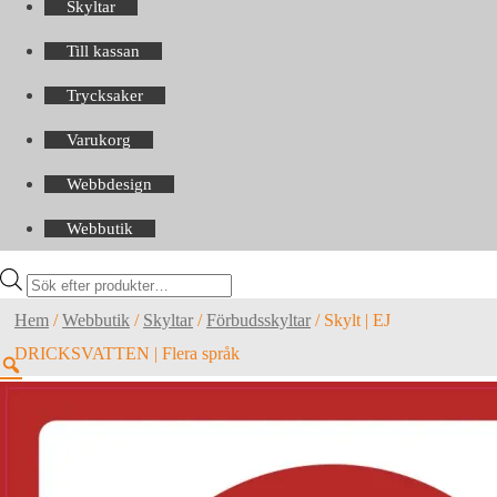
Skyltar
Till kassan
Trycksaker
Varukorg
Webbdesign
Webbutik
Products
search
Hem
/
Webbutik
/
Skyltar
/
Förbudsskyltar
/
Skylt | EJ
DRICKSVATTEN | Flera språk