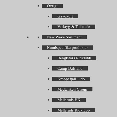
Övrigt
Gåvokort
Verktyg & Tillbehör
New Wave Sortiment
Kundspecifika produkter
Bengtsfors Ridklubb
Camp Dalsland
Kroppefjäll Judo
Medtanken Group
Melleruds HK
Melleruds Ridklubb