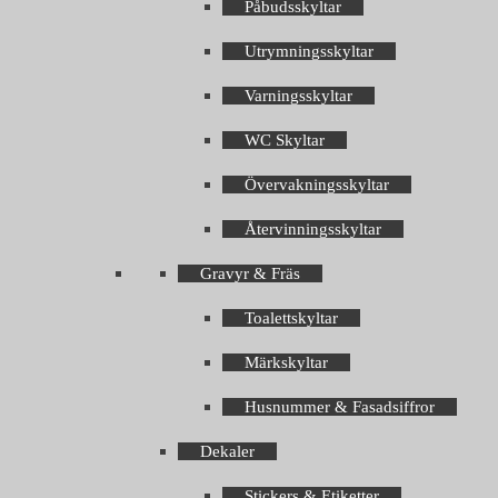
Påbudsskyltar
Utrymningsskyltar
Varningsskyltar
WC Skyltar
Övervakningsskyltar
Återvinningsskyltar
Gravyr & Fräs
Toalettskyltar
Märkskyltar
Husnummer & Fasadsiffror
Dekaler
Stickers & Etiketter