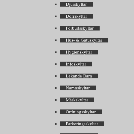
Djurskyltar
Dörrskyltar
Förbudsskyltar
Hus- & Gatuskyltar
Hygienskyltar
Infoskyltar
Lekande Barn
Namnskyltar
Märkskyltar
Ordningsskyltar
Parkeringsskyltar