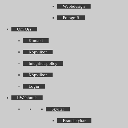
Webbdesign
Fotografi
Om Oss
Kontakt
Köpvilkor
Integritetspolicy
Köpvilkor
Login
Webbutik
Skyltar
Brandskyltar