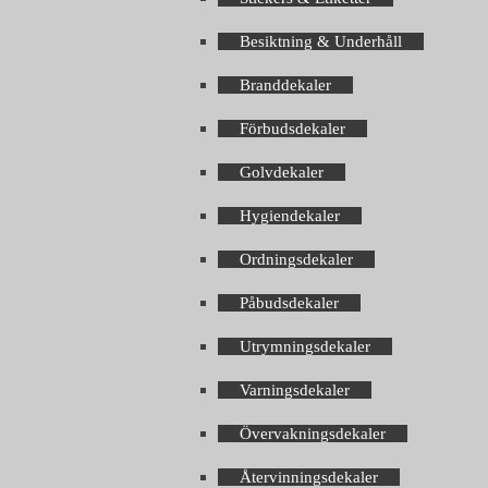
Besiktning & Underhåll
Branddekaler
Förbudsdekaler
Golvdekaler
Hygiendekaler
Ordningsdekaler
Påbudsdekaler
Utrymningsdekaler
Varningsdekaler
Övervakningsdekaler
Återvinningsdekaler