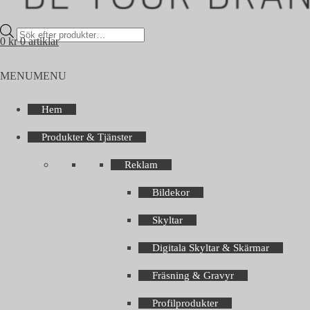
Products
0
kr
0 artiklar
search
MENU
MENU
Hem
Produkter & Tjänster
Reklam
Bildekor
Skyltar
Digitala Skyltar & Skärmar
Fräsning & Gravyr
Profilprodukter