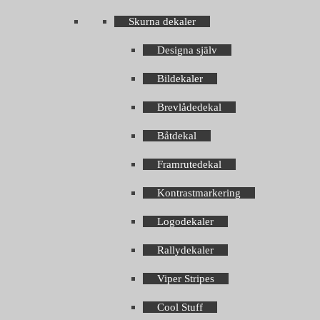
Skurna dekaler
Designa själv
Bildekaler
Brevlådedekal
Båtdekal
Framrutedekal
Kontrastmarkering
Logodekaler
Rallydekaler
Viper Stripes
Cool Stuff