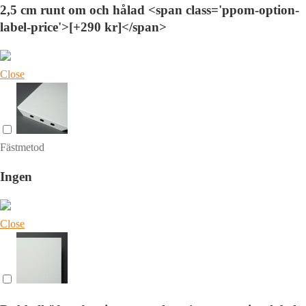
2,5 cm runt om och hålad <span class='ppom-option-
label-price'>[+290 kr]</span>
Close
Fästmetod
Ingen
Close