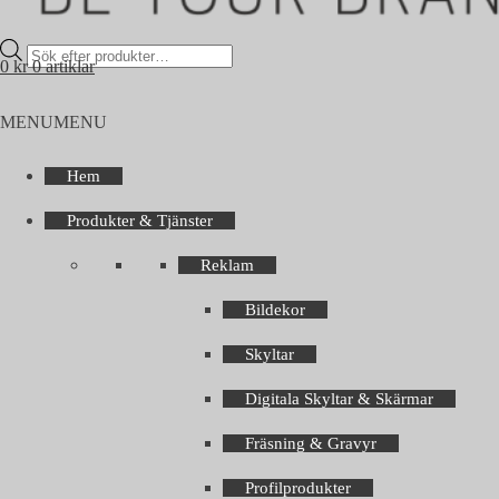
Products
0
kr
0 artiklar
search
MENU
MENU
Hem
Produkter & Tjänster
Reklam
Bildekor
Skyltar
Digitala Skyltar & Skärmar
Fräsning & Gravyr
Profilprodukter