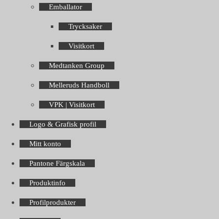
Emballator
Trycksaker
Visitkort
Medtanken Group
Melleruds Handboll
VPK | Visitkort
Logo & Grafisk profil
Mitt konto
Pantone Färgskala
Produktinfo
Profilprodukter