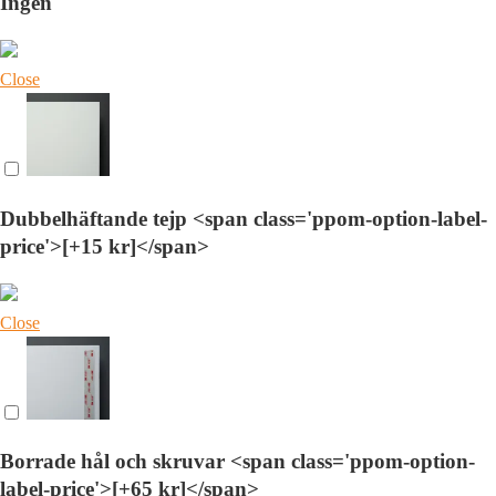
Ingen
Close
Dubbelhäftande tejp <span class='ppom-option-label-
price'>[+15 kr]</span>
Close
Borrade hål och skruvar <span class='ppom-option-
label-price'>[+65 kr]</span>