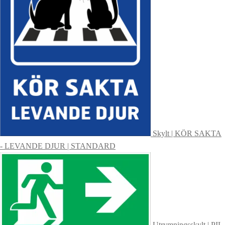
alternativen
kan
väljas
på
produktsidan
Skylt | KÖR SAKTA
- LEVANDE DJUR | STANDARD
Utrymningsskylt | PIL