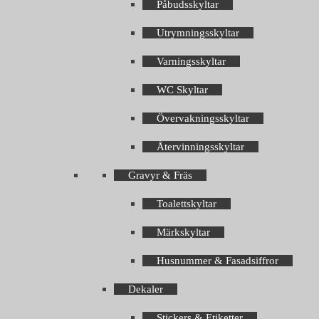
Påbudsskyltar
Utrymningsskyltar
Varningsskyltar
WC Skyltar
Övervakningsskyltar
Återvinningsskyltar
Gravyr & Fräs
Toalettskyltar
Märkskyltar
Husnummer & Fasadsiffror
Dekaler
Stickers & Etiketter