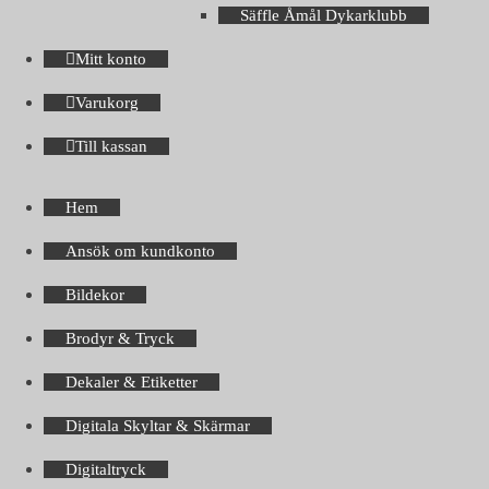
Säffle Åmål Dykarklubb
Mitt konto
Varukorg
Till kassan
Hem
Ansök om kundkonto
Bildekor
Brodyr & Tryck
Dekaler & Etiketter
Digitala Skyltar & Skärmar
Digitaltryck