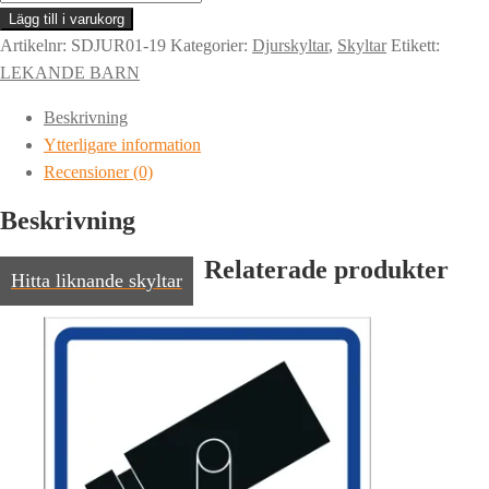
|
Lägg till i varukorg
KÖR
Artikelnr:
SDJUR01-19
Kategorier:
Djurskyltar
,
Skyltar
Etikett:
SAKTA
LEKANDE BARN
-
Beskrivning
LEVANDE
Ytterligare information
DJUR
Recensioner (0)
|
Varning
Beskrivning
mängd
Relaterade produkter
Hitta liknande skyltar