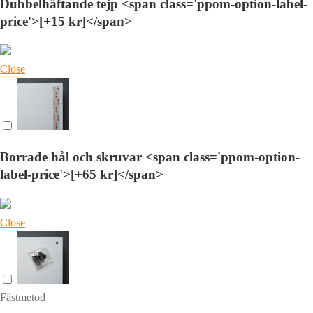
Dubbelhäftande tejp <span class='ppom-option-label-
price'>[+15 kr]</span>
Close
Borrade hål och skruvar <span class='ppom-option-
label-price'>[+65 kr]</span>
Close
Fästmetod