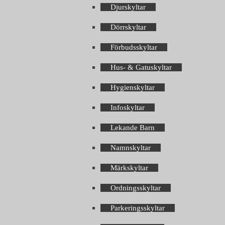
Djurskyltar
Dörrskyltar
Förbudsskyltar
Hus- & Gatuskyltar
Hygienskyltar
Infoskyltar
Lekande Barn
Namnskyltar
Märkskyltar
Ordningsskyltar
Parkeringsskyltar