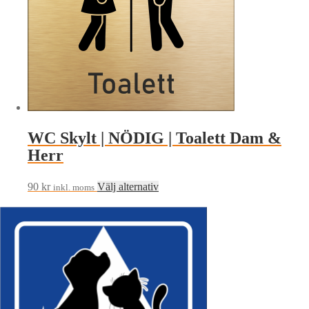
olika
alternativen
kan
väljas
på
produktsidan
WC Skylt | NÖDIG | Toalett Dam &
Herr
Den
90
kr
Välj alternativ
inkl. moms
här
produkten
har
flera
varianter.
De
olika