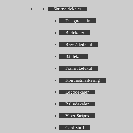
Skurna dekaler
Designa själv
Bildekaler
Brevlådedekal
Båtdekal
Framrutedekal
Kontrastmarkering
Logodekaler
Rallydekaler
Viper Stripes
Cool Stuff