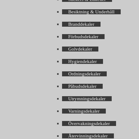
Besiktning & Underhåll
Branddekaler
Förbudsdekaler
Golvdekaler
Hygiendekaler
Ordningsdekaler
Påbudsdekaler
Utrymningsdekaler
Varningsdekaler
Övervakningsdekaler
Återvinningsdekaler