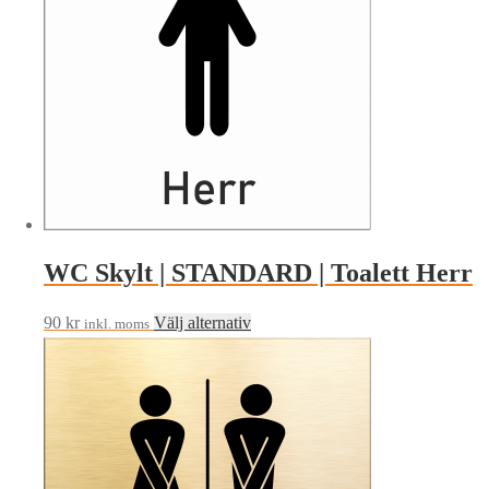
WC Skylt | STANDARD | Toalett Herr
Den
90
kr
Välj alternativ
inkl. moms
här
produkten
har
flera
varianter.
De