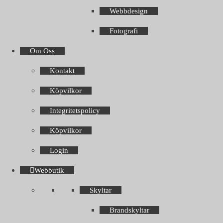
Webbdesign
Fotografi
Om Oss
Kontakt
Köpvilkor
Integritetspolicy
Köpvilkor
Login
Webbutik
Skyltar
Brandskyltar