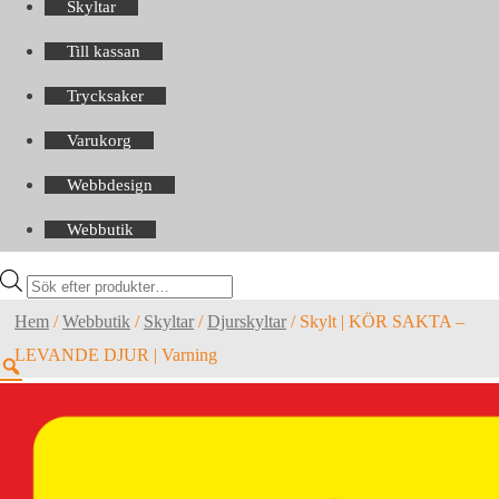
Skyltar
Till kassan
Trycksaker
Varukorg
Webbdesign
Webbutik
Products
search
Hem
/
Webbutik
/
Skyltar
/
Djurskyltar
/
Skylt | KÖR SAKTA –
LEVANDE DJUR | Varning