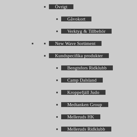
Övrigt
Gåvokort
Verktyg & Tillbehör
New Wave Sortiment
Kundspecifika produkter
Bengtsfors Ridklubb
Camp Dalsland
Kroppefjäll Judo
Medtanken Group
Melleruds HK
Melleruds Ridklubb