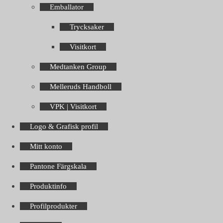
Emballator
Trycksaker
Visitkort
Medtanken Group
Melleruds Handboll
VPK | Visitkort
Logo & Grafisk profil
Mitt konto
Pantone Färgskala
Produktinfo
Profilprodukter