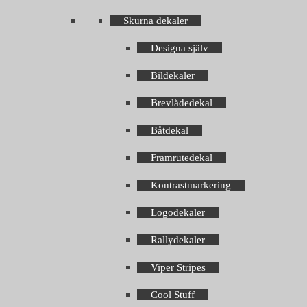
Skurna dekaler
Designa själv
Bildekaler
Brevlådedekal
Båtdekal
Framrutedekal
Kontrastmarkering
Logodekaler
Rallydekaler
Viper Stripes
Cool Stuff