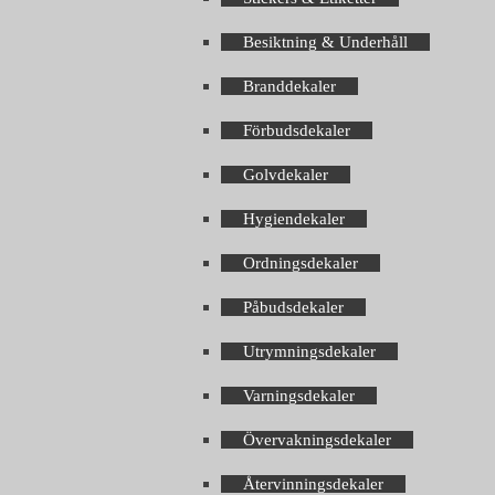
Besiktning & Underhåll
Branddekaler
Förbudsdekaler
Golvdekaler
Hygiendekaler
Ordningsdekaler
Påbudsdekaler
Utrymningsdekaler
Varningsdekaler
Övervakningsdekaler
Återvinningsdekaler