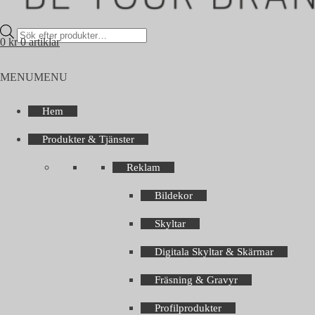
Products
0
kr
0 artiklar
search
MENU
MENU
Hem
Produkter & Tjänster
Reklam
Bildekor
Skyltar
Digitala Skyltar & Skärmar
Fräsning & Gravyr
Profilprodukter