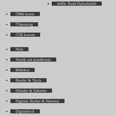
Säffle Åmål Dykarklubb
Mitt konto
Varukorg
Till kassan
Hem
Ansök om kundkonto
Bildekor
Brodyr & Tryck
Dekaler & Etiketter
Digitala Skyltar & Skärmar
Digitaltryck