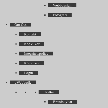
Webbdesign
Fotografi
Om Oss
Kontakt
Köpvilkor
Integritetspolicy
Köpvilkor
Login
Webbutik
Skyltar
Brandskyltar