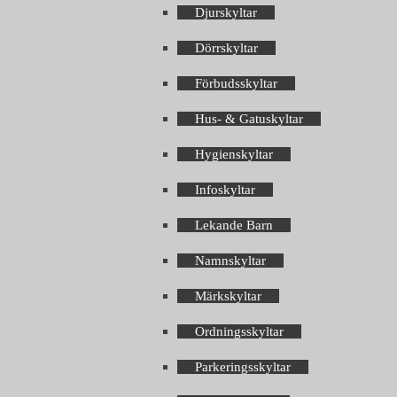
Djurskyltar
Dörrskyltar
Förbudsskyltar
Hus- & Gatuskyltar
Hygienskyltar
Infoskyltar
Lekande Barn
Namnskyltar
Märkskyltar
Ordningsskyltar
Parkeringsskyltar