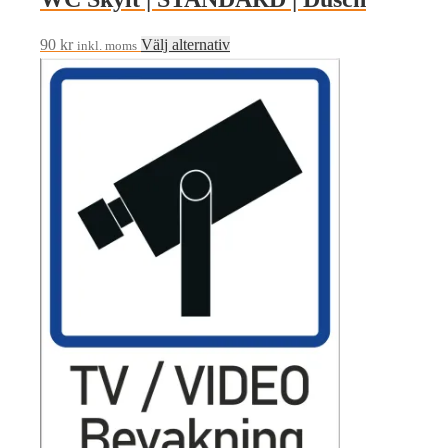
Den
90
kr
Välj alternativ
inkl. moms
här
produkten
har
flera
varianter.
De
olika
alternativen
kan
väljas
på
produktsidan