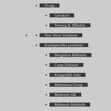
Övrigt
Gåvokort
Verktyg & Tillbehör
New Wave Sortiment
Kundspecifika produkter
Bengtsfors Ridklubb
Camp Dalsland
Kroppefjäll Judo
Medtanken Group
Melleruds HK
Melleruds Ridklubb