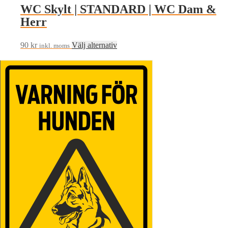
WC Skylt | STANDARD | WC Dam &
Herr
Den
90
kr
Välj alternativ
inkl. moms
här
produkten
har
flera
varianter.
De
olika
alternativen
kan
väljas
på
produktsidan