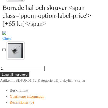
Borrade hål och skruvar <span
class='ppom-option-label-price'>
[+65 kr]</span>
Close
Skylt
|
Lägg till i varukorg
HUND
Artikelnr:
SDJUR01-12
Kategorier:
Djurskyltar
,
Skyltar
|
Beskrivning
Varning
Ytterligare information
för
Recensioner (0)
hunden