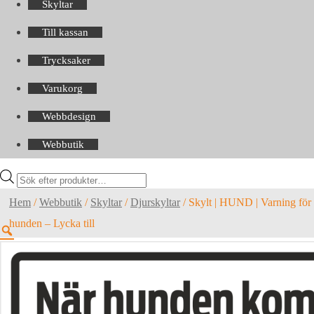
Skyltar
Till kassan
Trycksaker
Varukorg
Webbdesign
Webbutik
Products
search
Hem
/
Webbutik
/
Skyltar
/
Djurskyltar
/
Skylt | HUND | Varning för
hunden – Lycka till