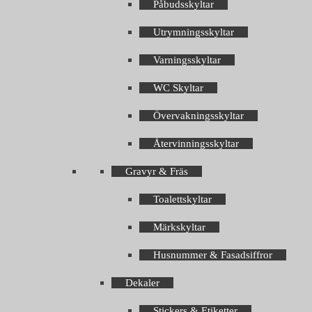
Påbudsskyltar
Utrymningsskyltar
Varningsskyltar
WC Skyltar
Övervakningsskyltar
Återvinningsskyltar
Gravyr & Fräs
Toalettskyltar
Märkskyltar
Husnummer & Fasadsiffror
Dekaler
Stickers & Etiketter