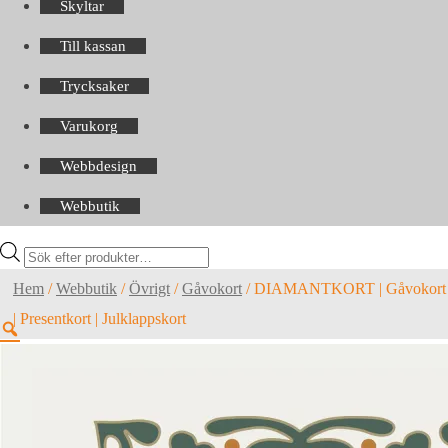
Skyltar
Till kassan
Trycksaker
Varukorg
Webbdesign
Webbutik
Products
search
Hem
/
Webbutik
/
Övrigt
/
Gåvokort
/
DIAMANTKORT | Gåvokort
| Presentkort | Julklappskort