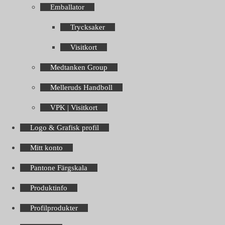
Emballator
Trycksaker
Visitkort
Medtanken Group
Melleruds Handboll
VPK | Visitkort
Logo & Grafisk profil
Mitt konto
Pantone Färgskala
Produktinfo
Profilprodukter