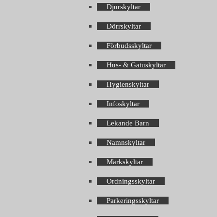
Djurskyltar
Dörrskyltar
Förbudsskyltar
Hus- & Gatuskyltar
Hygienskyltar
Infoskyltar
Lekande Barn
Namnskyltar
Märkskyltar
Ordningsskyltar
Parkeringsskyltar