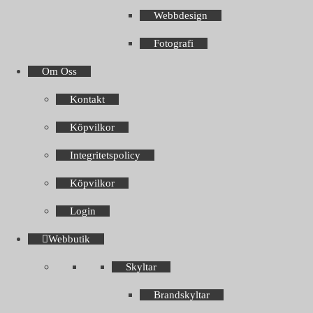
Webbdesign
Fotografi
Om Oss
Kontakt
Köpvilkor
Integritetspolicy
Köpvilkor
Login
Webbutik
Skyltar
Brandskyltar