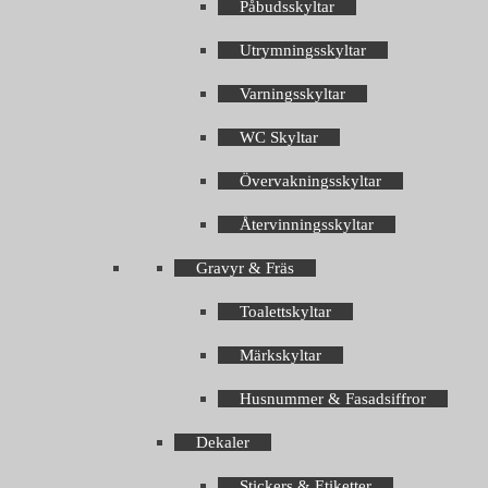
Påbudsskyltar
Utrymningsskyltar
Varningsskyltar
WC Skyltar
Övervakningsskyltar
Återvinningsskyltar
Gravyr & Fräs
Toalettskyltar
Märkskyltar
Husnummer & Fasadsiffror
Dekaler
Stickers & Etiketter