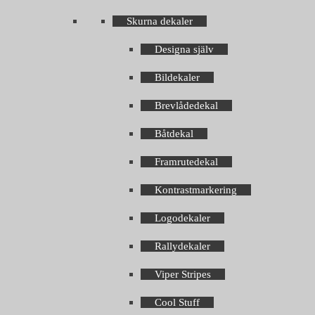
Skurna dekaler
Designa själv
Bildekaler
Brevlådedekal
Båtdekal
Framrutedekal
Kontrastmarkering
Logodekaler
Rallydekaler
Viper Stripes
Cool Stuff