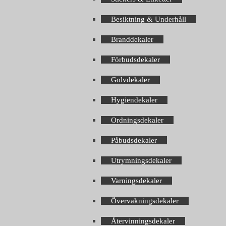
Besiktning & Underhåll
Branddekaler
Förbudsdekaler
Golvdekaler
Hygiendekaler
Ordningsdekaler
Påbudsdekaler
Utrymningsdekaler
Varningsdekaler
Övervakningsdekaler
Återvinningsdekaler