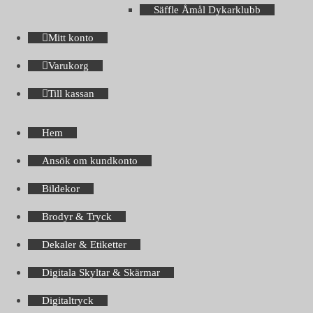
Säffle Åmål Dykarklubb
Mitt konto
Varukorg
Till kassan
Hem
Ansök om kundkonto
Bildekor
Brodyr & Tryck
Dekaler & Etiketter
Digitala Skyltar & Skärmar
Digitaltryck