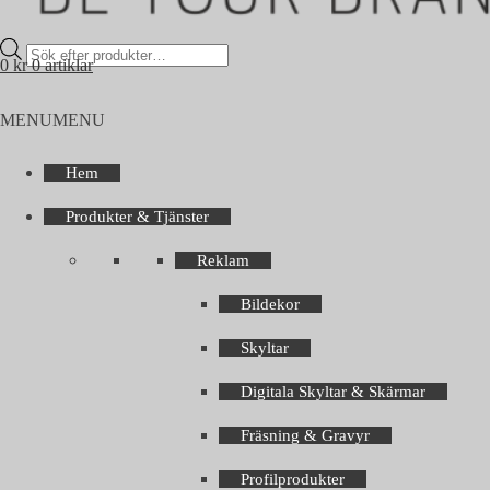
Products
0
kr
0 artiklar
search
MENU
MENU
Hem
Produkter & Tjänster
Reklam
Bildekor
Skyltar
Digitala Skyltar & Skärmar
Fräsning & Gravyr
Profilprodukter