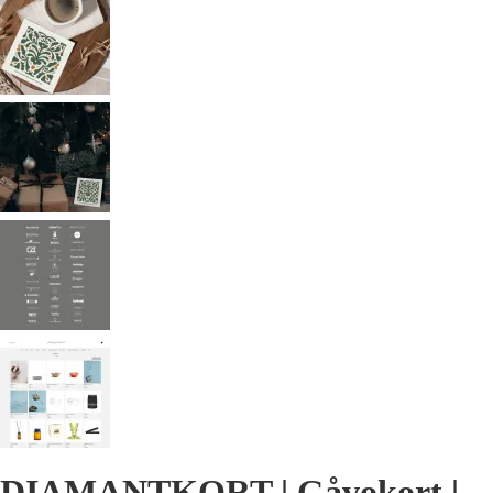
DIAMANTKORT | Gåvokort |