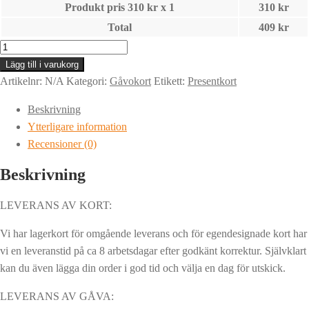
Produkt pris
310
kr x 1
310
kr
Total
409
kr
DIAMANTKORT
|
Lägg till i varukorg
Gåvokort
Artikelnr:
N/A
Kategori:
Gåvokort
Etikett:
Presentkort
|
Beskrivning
Presentkort
Ytterligare information
|
Recensioner (0)
Julklappskort
mängd
Beskrivning
LEVERANS AV KORT:
Vi har lagerkort för omgående leverans och för egendesignade kort har
vi en leveranstid på ca 8 arbetsdagar efter godkänt korrektur. Självklart
kan du även lägga din order i god tid och välja en dag för utskick.
LEVERANS AV GÅVA: