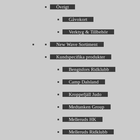
Övrigt
Gåvokort
Verktyg & Tillbehör
New Wave Sortiment
Kundspecifika produkter
Bengtsfors Ridklubb
Camp Dalsland
Kroppefjäll Judo
Medtanken Group
Melleruds HK
Melleruds Ridklubb