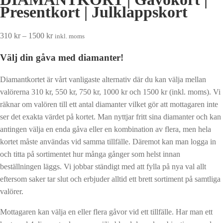
Presentkort | Julklappskort
Prisintervall:
310
kr
–
1500
kr
inkl. moms
310 kr
Välj din gåva med diamanter!
till
1500 kr
Diamantkortet är vårt vanligaste alternativ där du kan välja mellan
valörerna 310 kr, 550 kr, 750 kr, 1000 kr och 1500 kr (inkl. moms). Vi
räknar om valören till ett antal diamanter vilket gör att mottagaren inte
ser det exakta värdet på kortet. Man nyttjar fritt sina diamanter och kan
antingen välja en enda gåva eller en kombination av flera, men hela
kortet måste användas vid samma tillfälle. Däremot kan man logga in
och titta på sortimentet hur många gånger som helst innan
beställningen läggs. Vi jobbar ständigt med att fylla på nya val allt
eftersom saker tar slut och erbjuder alltid ett brett sortiment på samtliga
valörer.
Mottagaren kan välja en eller flera gåvor vid ett tillfälle. Har man ett