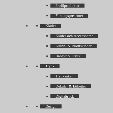
Profilprodukter
Företagspresenter
Kläder
Kläder och Accessoarer
Klubb- & Idrottskläder
Brodyr & Tryck
Tryck
Trycksaker
Dekaler & Etiketter
Digitaltryck
Design