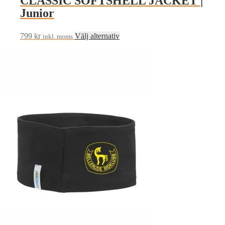
CLASSIC SOFTSHELL JACKET |
Junior
Den
799
kr
Välj alternativ
inkl. moms
här
produkten
har
flera
varianter.
De
olika
alternativen
kan
väljas
på
produktsidan