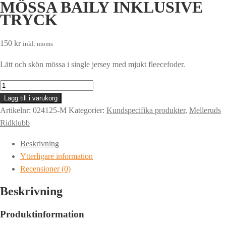
MÖSSA BAILY INKLUSIVE
TRYCK
150
kr
inkl. moms
Lätt och skön mössa i single jersey med mjukt fleecefoder.
MÖSSA
BAILY
Lägg till i varukorg
INKLUSIVE
Artikelnr:
024125-M
Kategorier:
Kundspecifika produkter
,
Melleruds
TRYCK
Ridklubb
mängd
Beskrivning
Ytterligare information
Recensioner (0)
Beskrivning
Produktinformation