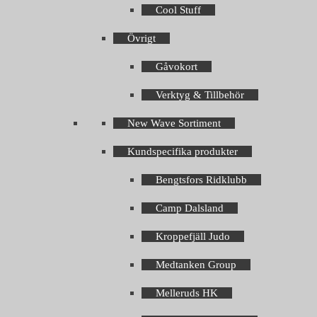
Cool Stuff
Övrigt
Gåvokort
Verktyg & Tillbehör
New Wave Sortiment
Kundspecifika produkter
Bengtsfors Ridklubb
Camp Dalsland
Kroppefjäll Judo
Medtanken Group
Melleruds HK