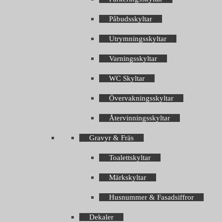
Påbudsskyltar
Utrymningsskyltar
Varningsskyltar
WC Skyltar
Övervakningsskyltar
Återvinningsskyltar
Gravyr & Fräs
Toalettskyltar
Märkskyltar
Husnummer & Fasadsiffror
Dekaler