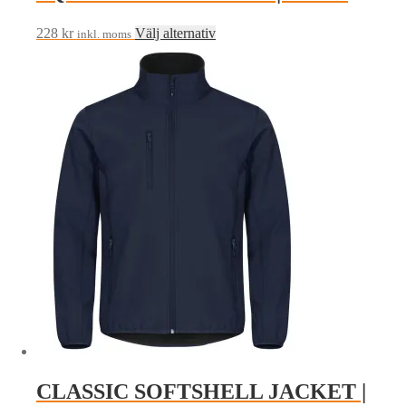
Den
228
kr
Välj alternativ
inkl. moms
här
produkten
har
flera
varianter.
De
olika
alternativen
kan
väljas
på
produktsidan
CLASSIC SOFTSHELL JACKET |