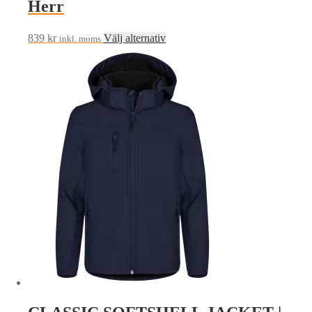
Herr
Den
839
kr
Välj alternativ
inkl. moms
här
produkten
har
flera
varianter.
De
olika
alternativen
kan
väljas
på
produktsidan