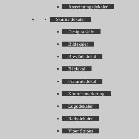
Återvinningsdekaler
Skurna dekaler
Designa själv
Bildekaler
Brevlådedekal
Båtdekal
Framrutedekal
Kontrastmarkering
Logodekaler
Rallydekaler
Viper Stripes