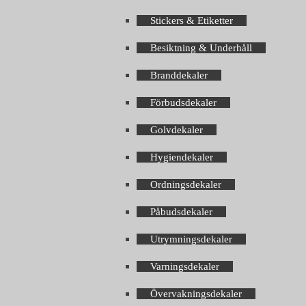
Stickers & Etiketter
Besiktning & Underhåll
Branddekaler
Förbudsdekaler
Golvdekaler
Hygiendekaler
Ordningsdekaler
Påbudsdekaler
Utrymningsdekaler
Varningsdekaler
Övervakningsdekaler