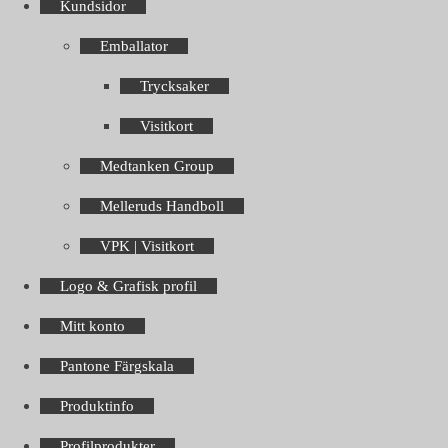
Kundsidor
Emballator
Trycksaker
Visitkort
Medtanken Group
Melleruds Handboll
VPK | Visitkort
Logo & Grafisk profil
Mitt konto
Pantone Färgskala
Produktinfo
Profilprodukter