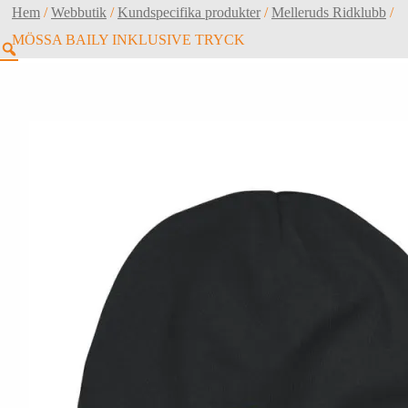
Hem
/
Webbutik
/
Kundspecifika produkter
/
Melleruds Ridklubb
/
MÖSSA BAILY INKLUSIVE TRYCK