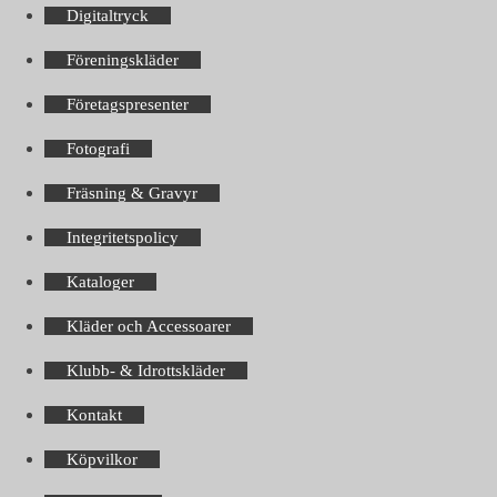
Digitaltryck
Föreningskläder
Företagspresenter
Fotografi
Fräsning & Gravyr
Integritetspolicy
Kataloger
Kläder och Accessoarer
Klubb- & Idrottskläder
Kontakt
Köpvilkor