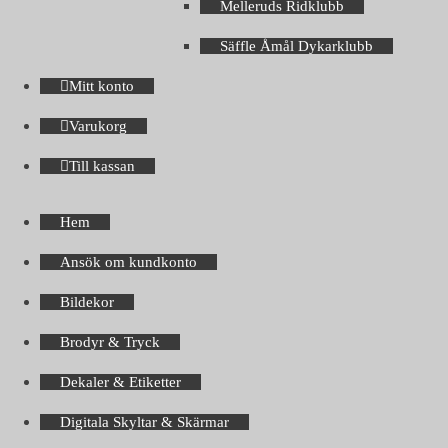
Melleruds Ridklubb
Säffle Åmål Dykarklubb
Mitt konto
Varukorg
Till kassan
Hem
Ansök om kundkonto
Bildekor
Brodyr & Tryck
Dekaler & Etiketter
Digitala Skyltar & Skärmar