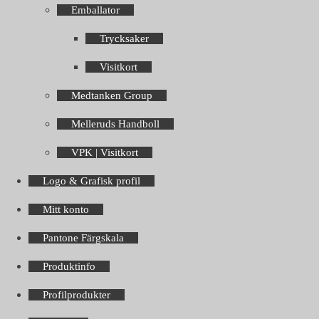
Emballator
Trycksaker
Visitkort
Medtanken Group
Melleruds Handboll
VPK | Visitkort
Logo & Grafisk profil
Mitt konto
Pantone Färgskala
Produktinfo
Profilprodukter