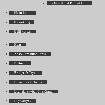
Säffle Åmål Dykarklubb
Mitt konto
Varukorg
Till kassan
Hem
Ansök om kundkonto
Bildekor
Brodyr & Tryck
Dekaler & Etiketter
Digitala Skyltar & Skärmar
Digitaltryck