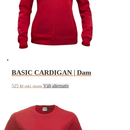
kan
väljas
på
produktsidan
BASIC CARDIGAN | Dam
Den
525
kr
Välj alternativ
inkl. moms
här
produkten
har
flera
varianter.
De