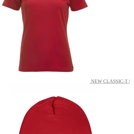
olika
alternativen
kan
väljas
på
produktsidan
NEW CLASSIC-T |