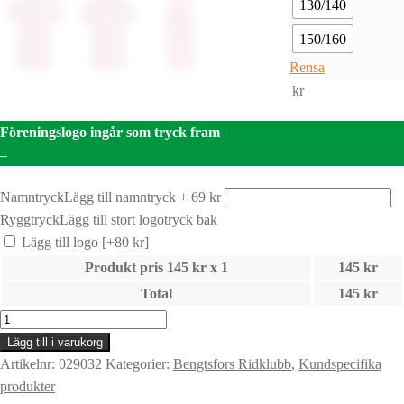
130/140
150/160
Rensa
kr
Föreningslogo ingår som tryck fram
–
Namntryck
Lägg till namntryck + 69 kr
Ryggtryck
Lägg till stort logotryck bak
Lägg till logo
[+80 kr]
Produkt pris
145
kr x 1
145
kr
Total
145
kr
BASIC-
T
Lägg till i varukorg
|
Artikelnr:
029032
Kategorier:
Bengtsfors Ridklubb
,
Kundspecifika
Junior
produkter