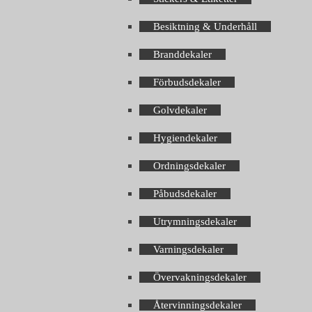
Besiktning & Underhåll
Branddekaler
Förbudsdekaler
Golvdekaler
Hygiendekaler
Ordningsdekaler
Påbudsdekaler
Utrymningsdekaler
Varningsdekaler
Övervakningsdekaler
Återvinningsdekaler