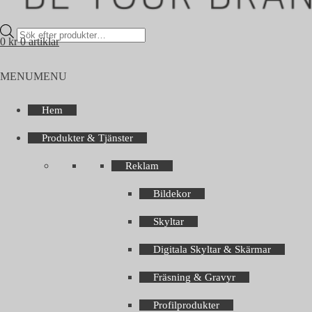
Products
0
kr
0 artiklar
search
MENU
MENU
Hem
Produkter & Tjänster
Reklam
Bildekor
Skyltar
Digitala Skyltar & Skärmar
Fräsning & Gravyr
Profilprodukter