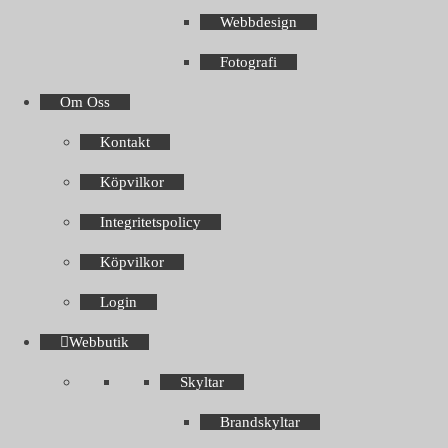
Webbdesign
Fotografi
Om Oss
Kontakt
Köpvilkor
Integritetspolicy
Köpvilkor
Login
Webbutik
Skyltar
Brandskyltar