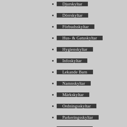
Djurskyltar
Dörrskyltar
Förbudsskyltar
Hus- & Gatuskyltar
Hygienskyltar
Infoskyltar
Lekande Barn
Namnskyltar
Märkskyltar
Ordningsskyltar
Parkeringsskyltar