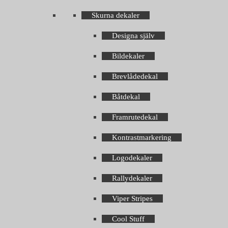
Skurna dekaler
Designa själv
Bildekaler
Brevlådedekal
Båtdekal
Framrutedekal
Kontrastmarkering
Logodekaler
Rallydekaler
Viper Stripes
Cool Stuff