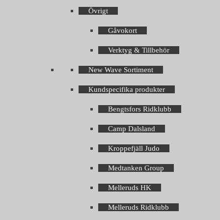
Övrigt
Gåvokort
Verktyg & Tillbehör
New Wave Sortiment
Kundspecifika produkter
Bengtsfors Ridklubb
Camp Dalsland
Kroppefjäll Judo
Medtanken Group
Melleruds HK
Melleruds Ridklubb