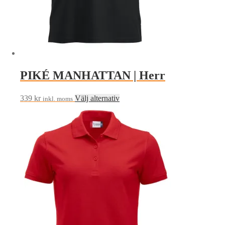
PIKÉ MANHATTAN | Herr
Den
339
kr
Välj alternativ
inkl. moms
här
produkten
har
flera
varianter.
De
olika
alternativen
kan
väljas