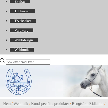
Skyltar
Till kassan
Trycksaker
Varukorg
Webbdesign
Webbutik
Products
search
Hem
/
Webbutik
/
Kundspecifika produkter
/
Bengtsfors Ridklubb
/