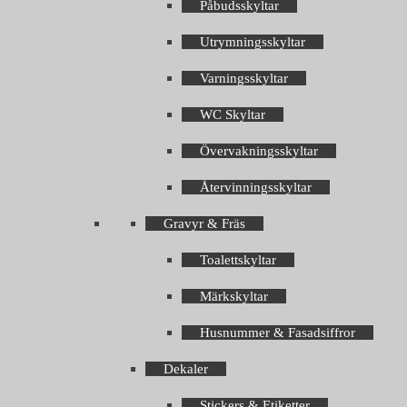
Påbudsskyltar
Utrymningsskyltar
Varningsskyltar
WC Skyltar
Övervakningsskyltar
Återvinningsskyltar
Gravyr & Fräs
Toalettskyltar
Märkskyltar
Husnummer & Fasadsiffror
Dekaler
Stickers & Etiketter