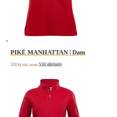
på
produktsidan
PIKÉ MANHATTAN | Dam
Den
339
kr
Välj alternativ
inkl. moms
här
produkten
har
flera
varianter.
De
olika
alternativen