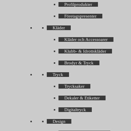
Profilprodukter
Företagspresenter
Kläder
Kläder och Accessoarer
Klubb- & Idrottskläder
Brodyr & Tryck
Tryck
Trycksaker
Dekaler & Etiketter
Digitaltryck
Design