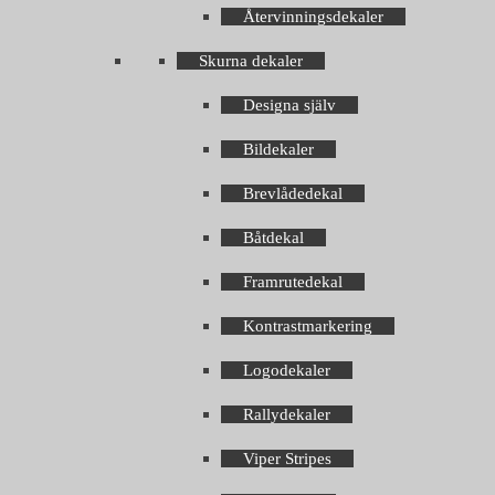
Återvinningsdekaler
Skurna dekaler
Designa själv
Bildekaler
Brevlådedekal
Båtdekal
Framrutedekal
Kontrastmarkering
Logodekaler
Rallydekaler
Viper Stripes