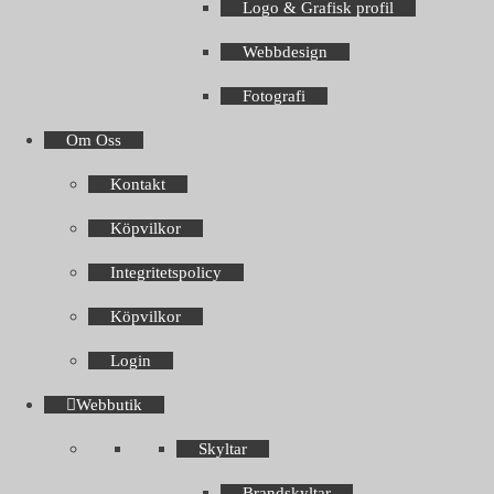
Logo & Grafisk profil
Webbdesign
Fotografi
Om Oss
Kontakt
Köpvilkor
Integritetspolicy
Köpvilkor
Login
Webbutik
Skyltar
Brandskyltar