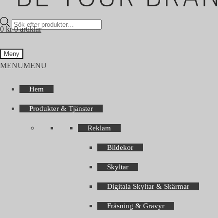
Products
0
kr
0 artiklar
search
Meny
MENU
MENU
Hem
Produkter & Tjänster
Reklam
Bildekor
Skyltar
Digitala Skyltar & Skärmar
Fräsning & Gravyr