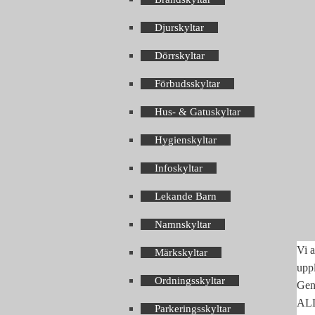
Djurskyltar
Dörrskyltar
Förbudsskyltar
Hus- & Gatuskyltar
Hygienskyltar
Infoskyltar
Lekande Barn
Namnskyltar
Vi a
Märkskyltar
upp
Ordningsskyltar
Geno
ALLA
Parkeringsskyltar