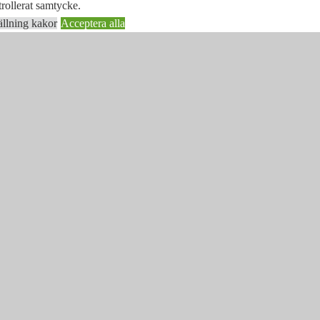
rollerat samtycke.
ällning kakor
Acceptera alla