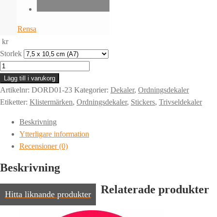
Rensa
kr
Storlek
Dekal
|
Lägg till i varukorg
RÖKNING
Artikelnr:
DORD01-23
Kategorier:
Dekaler
,
Ordningsdekaler
TILLÅTEN
Etiketter:
Klistermärken
,
Ordningsdekaler
,
Stickers
,
Trivseldekaler
|
Beskrivning
Standard
Ytterligare information
mängd
Recensioner (0)
Beskrivning
Relaterade produkter
Hitta liknande produkter