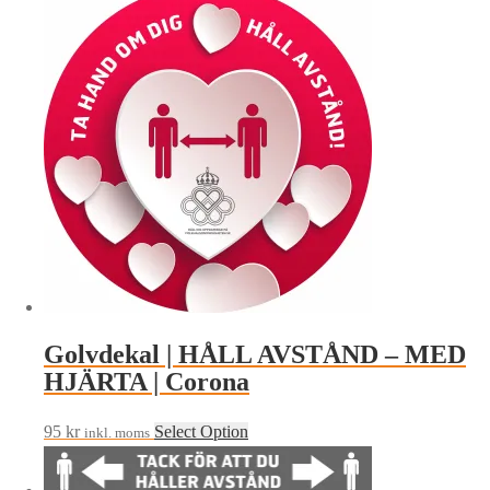
Golvdekal | HÅLL AVSTÅND – MED
HJÄRTA | Corona
95
kr
Select Option
inkl. moms