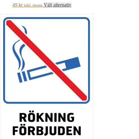
Den
49
kr
Välj alternativ
inkl. moms
här
produkten
har
flera
varianter.
De
olika
alternativen
kan
väljas
på
produktsidan