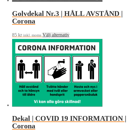
Golvdekal Nr.3 | HÅLL AVSTÅND |
Corona
Den
85
kr
Välj alternativ
inkl. moms
här
produkten
har
flera
varianter.
De
olika
alternativen
kan
väljas
Dekal | COVID 19 INFORMATION |
på
Corona
produktsidan