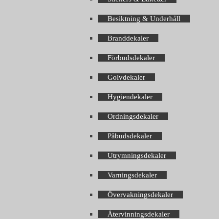
Besiktning & Underhåll
Branddekaler
Förbudsdekaler
Golvdekaler
Hygiendekaler
Ordningsdekaler
Påbudsdekaler
Utrymningsdekaler
Varningsdekaler
Övervakningsdekaler
Återvinningsdekaler