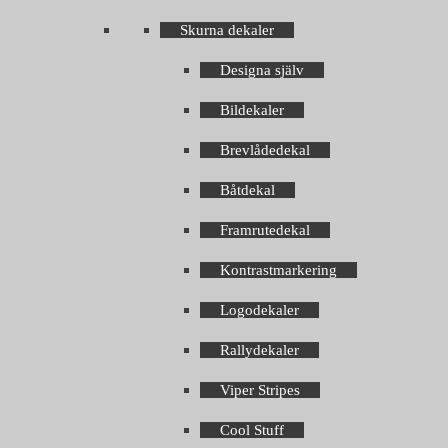
Skurna dekaler
Designa själv
Bildekaler
Brevlådedekal
Båtdekal
Framrutedekal
Kontrastmarkering
Logodekaler
Rallydekaler
Viper Stripes
Cool Stuff