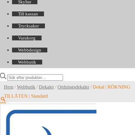
Skyltar
Till kassan
Trycksaker
Varukorg
Webbdesign
Webbutik
Products
search
Hem
/
Webbutik
/
Dekaler
/
Ordningsdekaler
/
Dekal | RÖKNING
TILLÅTEN | Standard