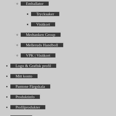
Emballator
Trycksaker
Visitkort
Medtanken Group
Melleruds Handboll
VPK | Visitkort
Logo & Grafisk profil
Mitt konto
Pantone Färgskala
Produktinfo
Profilprodukter