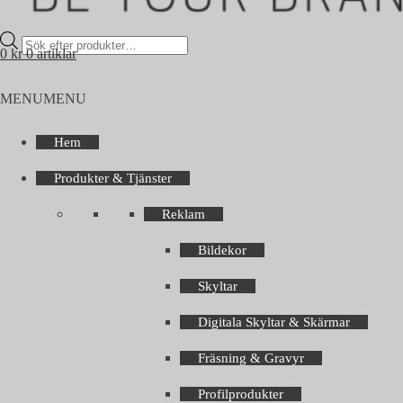
Products
0
kr
0 artiklar
search
MENU
MENU
Hem
Produkter & Tjänster
Reklam
Bildekor
Skyltar
Digitala Skyltar & Skärmar
Fräsning & Gravyr
Profilprodukter