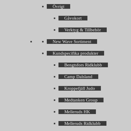
Övrigt
Gåvokort
Verktyg & Tillbehör
New Wave Sortiment
Kundspecifika produkter
Bengtsfors Ridklubb
Camp Dalsland
Kroppefjäll Judo
Medtanken Group
Melleruds HK
Melleruds Ridklubb