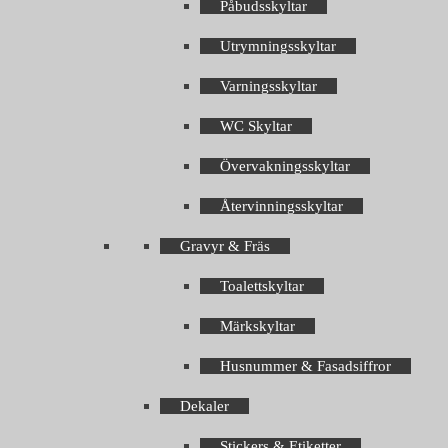
Påbudsskyltar
Utrymningsskyltar
Varningsskyltar
WC Skyltar
Övervakningsskyltar
Återvinningsskyltar
Gravyr & Fräs
Toalettskyltar
Märkskyltar
Husnummer & Fasadsiffror
Dekaler
Stickers & Etiketter