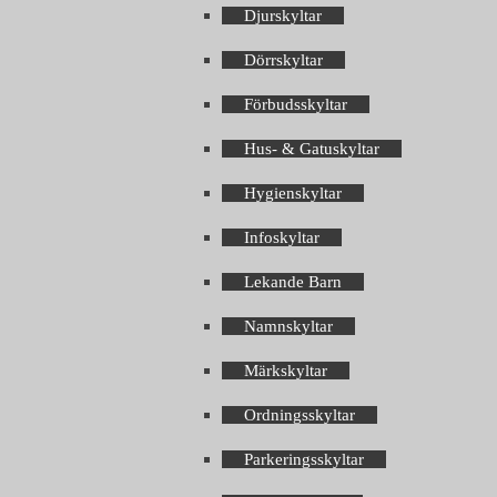
Djurskyltar
Dörrskyltar
Förbudsskyltar
Hus- & Gatuskyltar
Hygienskyltar
Infoskyltar
Lekande Barn
Namnskyltar
Märkskyltar
Ordningsskyltar
Parkeringsskyltar