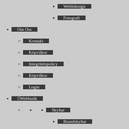
Webbdesign
Fotografi
Om Oss
Kontakt
Köpvilkor
Integritetspolicy
Köpvilkor
Login
Webbutik
Skyltar
Brandskyltar