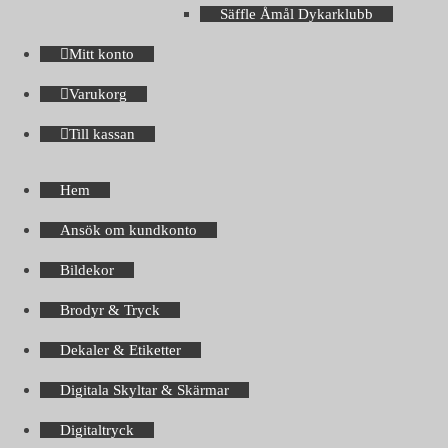
Säffle Åmål Dykarklubb
Mitt konto
Varukorg
Till kassan
Hem
Ansök om kundkonto
Bildekor
Brodyr & Tryck
Dekaler & Etiketter
Digitala Skyltar & Skärmar
Digitaltryck