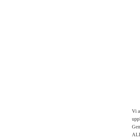
Vi a
upp
Geno
ALLA