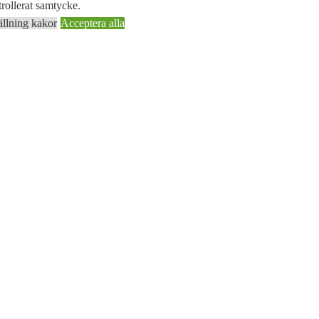
rollerat samtycke.
ällning kakor
Acceptera alla