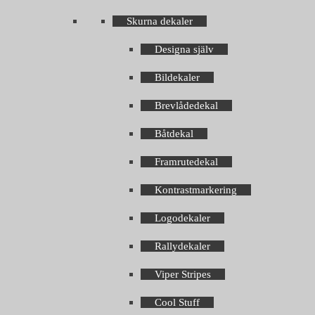
Skurna dekaler
Designa själv
Bildekaler
Brevlådedekal
Båtdekal
Framrutedekal
Kontrastmarkering
Logodekaler
Rallydekaler
Viper Stripes
Cool Stuff