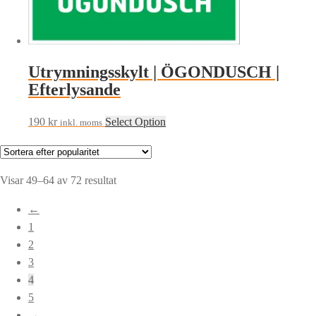
Utrymningsskylt | ÖGONDUSCH |
Efterlysande
190
kr
Select Option
inkl. moms
Sortera
Visar 49–64 av 72 resultat
efter
←
popularitet
1
2
3
4
5
→