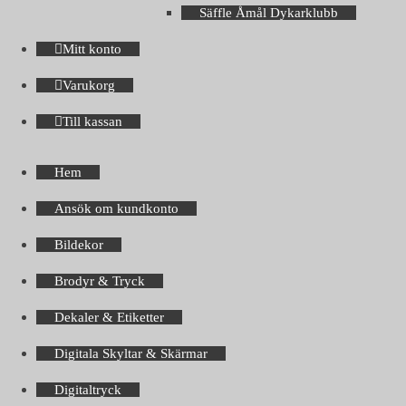
Säffle Åmål Dykarklubb
Mitt konto
Varukorg
Till kassan
Hem
Ansök om kundkonto
Bildekor
Brodyr & Tryck
Dekaler & Etiketter
Digitala Skyltar & Skärmar
Digitaltryck