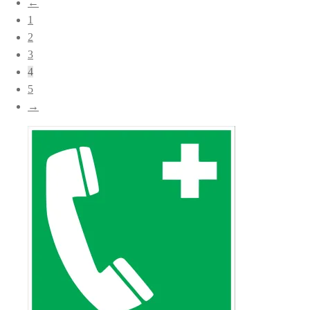
←
popularitet
1
2
3
4
5
→