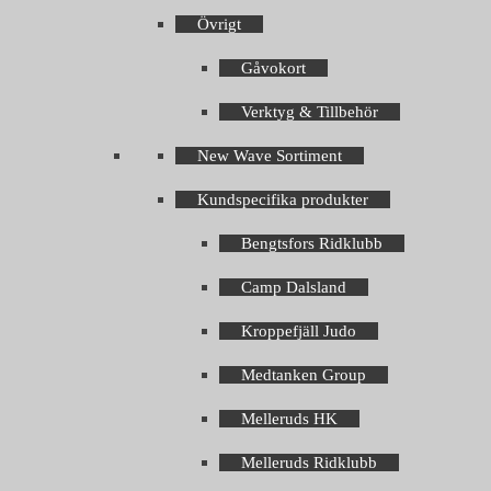
Övrigt
Gåvokort
Verktyg & Tillbehör
New Wave Sortiment
Kundspecifika produkter
Bengtsfors Ridklubb
Camp Dalsland
Kroppefjäll Judo
Medtanken Group
Melleruds HK
Melleruds Ridklubb