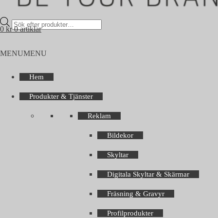
Products
0
kr
0 artiklar
search
MENU
MENU
Hem
Produkter & Tjänster
Reklam
Bildekor
Skyltar
Digitala Skyltar & Skärmar
Fräsning & Gravyr
Profilprodukter