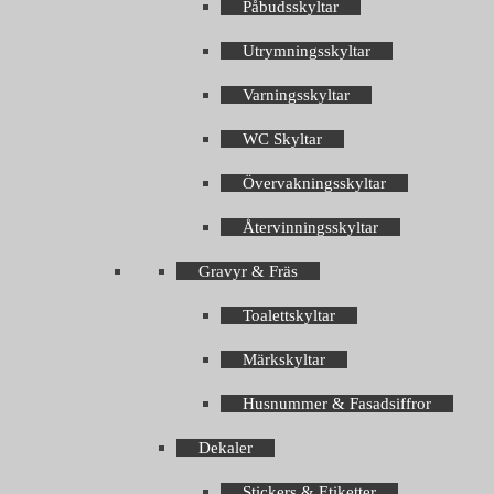
Påbudsskyltar
Utrymningsskyltar
Varningsskyltar
WC Skyltar
Övervakningsskyltar
Återvinningsskyltar
Gravyr & Fräs
Toalettskyltar
Märkskyltar
Husnummer & Fasadsiffror
Dekaler
Stickers & Etiketter