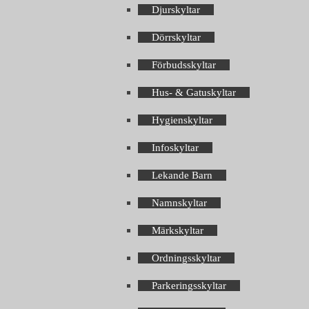
Djurskyltar
Dörrskyltar
Förbudsskyltar
Hus- & Gatuskyltar
Hygienskyltar
Infoskyltar
Lekande Barn
Namnskyltar
Märkskyltar
Ordningsskyltar
Parkeringsskyltar