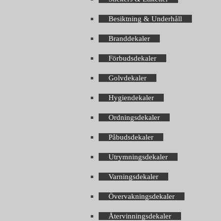
Besiktning & Underhåll
Branddekaler
Förbudsdekaler
Golvdekaler
Hygiendekaler
Ordningsdekaler
Påbudsdekaler
Utrymningsdekaler
Varningsdekaler
Övervakningsdekaler
Återvinningsdekaler