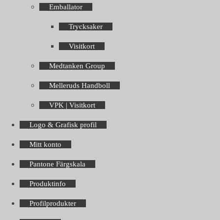
Emballator
Trycksaker
Visitkort
Medtanken Group
Melleruds Handboll
VPK | Visitkort
Logo & Grafisk profil
Mitt konto
Pantone Färgskala
Produktinfo
Profilprodukter