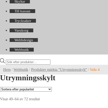
Skyltar
Till kassan
Trycksaker
Varukorg
Webbdesign
Webbutik
Products
search
Hem
/
Webbutik
/
Produkter märkta ”Utrymningsskylt”
/
Sida 4
Utrymningsskylt
Sortera
Visar 49–64 av 72 resultat
efter