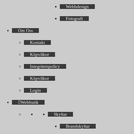
Webbdesign
Fotografi
Om Oss
Kontakt
Köpvilkor
Integritetspolicy
Köpvilkor
Login
Webbutik
Skyltar
Brandskyltar