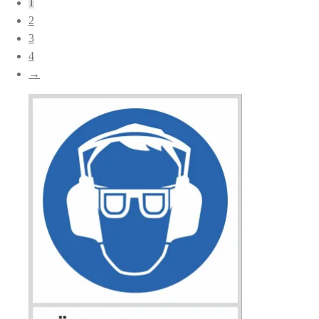
1
popularitet
2
3
4
→