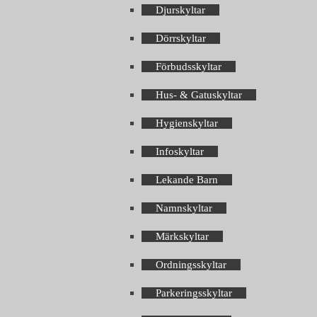
Djurskyltar
Dörrskyltar
Förbudsskyltar
Hus- & Gatuskyltar
Hygienskyltar
Infoskyltar
Lekande Barn
Namnskyltar
Märkskyltar
Ordningsskyltar
Parkeringsskyltar