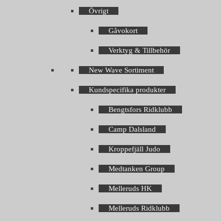
Övrigt
Gåvokort
Verktyg & Tillbehör
New Wave Sortiment
Kundspecifika produkter
Bengtsfors Ridklubb
Camp Dalsland
Kroppefjäll Judo
Medtanken Group
Melleruds HK
Melleruds Ridklubb