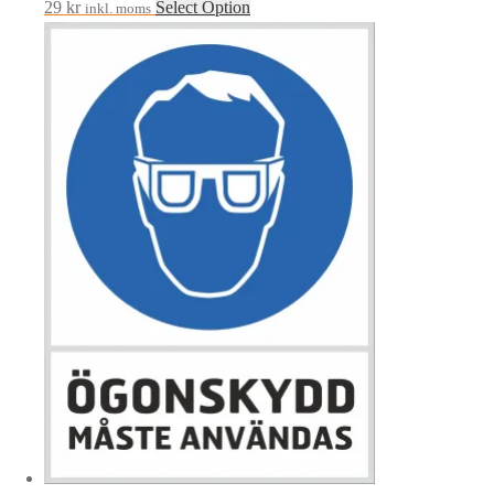
29
kr
Select Option
inkl. moms