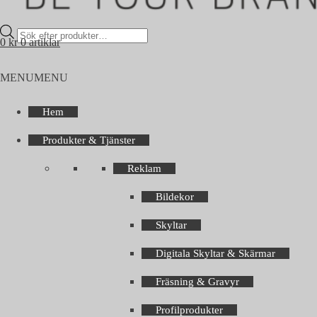
Products
0
kr
0 artiklar
search
MENU
MENU
Hem
Produkter & Tjänster
Reklam
Bildekor
Skyltar
Digitala Skyltar & Skärmar
Fräsning & Gravyr
Profilprodukter