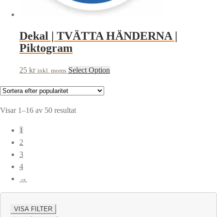
Dekal | TVÄTTA HÄNDERNA |
Piktogram
25
kr
Select Option
inkl. moms
Sortera
Visar 1–16 av 50 resultat
efter
1
popularitet
2
3
4
→
VISA FILTER