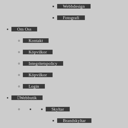
Webbdesign
Fotografi
Om Oss
Kontakt
Köpvilkor
Integritetspolicy
Köpvilkor
Login
Webbutik
Skyltar
Brandskyltar