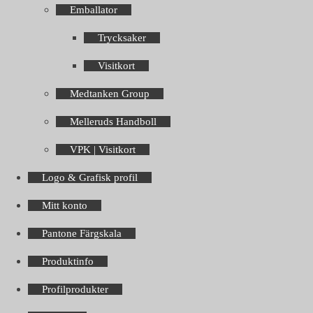
Emballator
Trycksaker
Visitkort
Medtanken Group
Melleruds Handboll
VPK | Visitkort
Logo & Grafisk profil
Mitt konto
Pantone Färgskala
Produktinfo
Profilprodukter