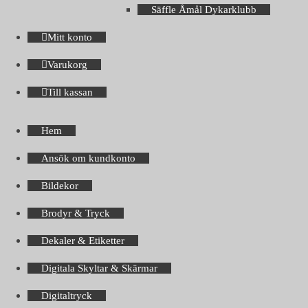
Säffle Åmål Dykarklubb
Mitt konto
Varukorg
Till kassan
Hem
Ansök om kundkonto
Bildekor
Brodyr & Tryck
Dekaler & Etiketter
Digitala Skyltar & Skärmar
Digitaltryck