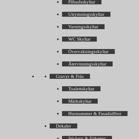
Påbudsskyltar
Utrymningsskyltar
Varningsskyltar
WC Skyltar
Övervakningsskyltar
Återvinningsskyltar
Gravyr & Fräs
Toalettskyltar
Märkskyltar
Husnummer & Fasadsiffror
Dekaler
Stickers & Etiketter