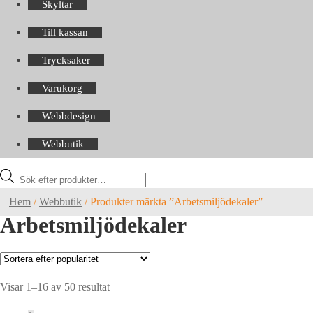
Skyltar
Till kassan
Trycksaker
Varukorg
Webbdesign
Webbutik
Products
search
Hem
/
Webbutik
/
Produkter märkta ”Arbetsmiljödekaler”
Arbetsmiljödekaler
Sortera
Visar 1–16 av 50 resultat
efter