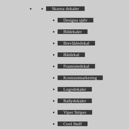
Skurna dekaler
Designa själv
Bildekaler
Brevlådedekal
Båtdekal
Framrutedekal
Kontrastmarkering
Logodekaler
Rallydekaler
Viper Stripes
Cool Stuff