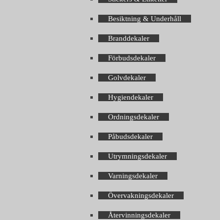
Besiktning & Underhåll
Branddekaler
Förbudsdekaler
Golvdekaler
Hygiendekaler
Ordningsdekaler
Påbudsdekaler
Utrymningsdekaler
Varningsdekaler
Övervakningsdekaler
Återvinningsdekaler