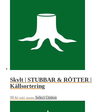
Skylt | STUBBAR & RÖTTER |
Källsortering
90
kr
Select Option
inkl. moms