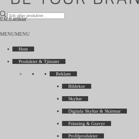
Products
0
kr
0 artiklar
search
MENU
MENU
Hem
Produkter & Tjänster
Reklam
Bildekor
Skyltar
Digitala Skyltar & Skärmar
Fräsning & Gravyr
Profilprodukter