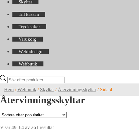
Skyltar
Till kassan
Trycksaker
Varukorg
Webbdesign
Webbutik
Products
search
Hem
/
Webbutik
/
Skyltar
/
Återvinningsskyltar
/
Sida 4
Återvinningsskyltar
Sortera
Visar 49–64 av 261 resultat
efter