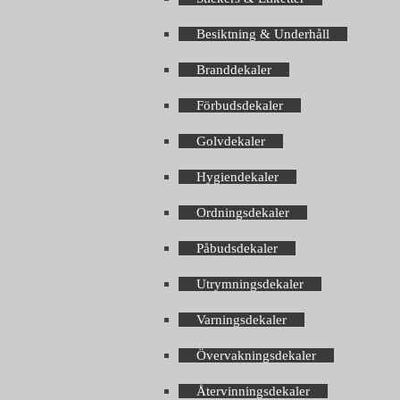
Besiktning & Underhåll
Branddekaler
Förbudsdekaler
Golvdekaler
Hygiendekaler
Ordningsdekaler
Påbudsdekaler
Utrymningsdekaler
Varningsdekaler
Övervakningsdekaler
Återvinningsdekaler