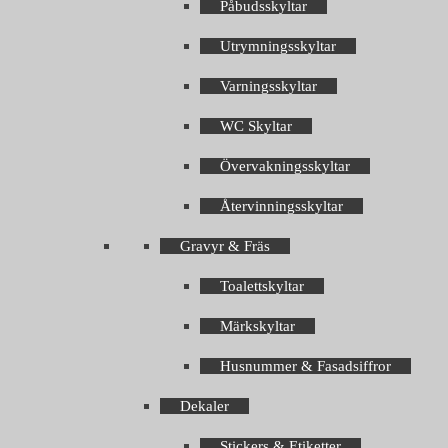
Påbudsskyltar
Utrymningsskyltar
Varningsskyltar
WC Skyltar
Övervakningsskyltar
Återvinningsskyltar
Gravyr & Fräs
Toalettskyltar
Märkskyltar
Husnummer & Fasadsiffror
Dekaler
Stickers & Etiketter