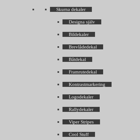
Skurna dekaler
Designa själv
Bildekaler
Brevlådedekal
Båtdekal
Framrutedekal
Kontrastmarkering
Logodekaler
Rallydekaler
Viper Stripes
Cool Stuff