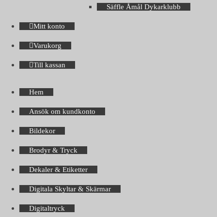
Säffle Åmål Dykarklubb
Mitt konto
Varukorg
Till kassan
Hem
Ansök om kundkonto
Bildekor
Brodyr & Tryck
Dekaler & Etiketter
Digitala Skyltar & Skärmar
Digitaltryck