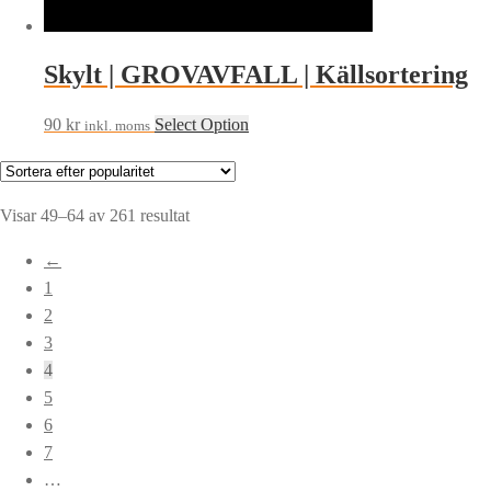
Skylt | GROVAVFALL | Källsortering
90
kr
Select Option
inkl. moms
Sortera
Visar 49–64 av 261 resultat
efter
←
popularitet
1
2
3
4
5
6
7
…