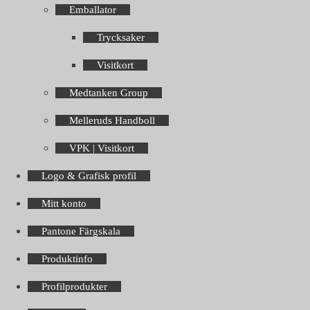
Emballator
Trycksaker
Visitkort
Medtanken Group
Melleruds Handboll
VPK | Visitkort
Logo & Grafisk profil
Mitt konto
Pantone Färgskala
Produktinfo
Profilprodukter