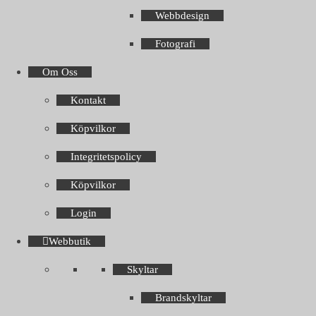
Webbdesign
Fotografi
Om Oss
Kontakt
Köpvilkor
Integritetspolicy
Köpvilkor
Login
Webbutik
Skyltar
Brandskyltar