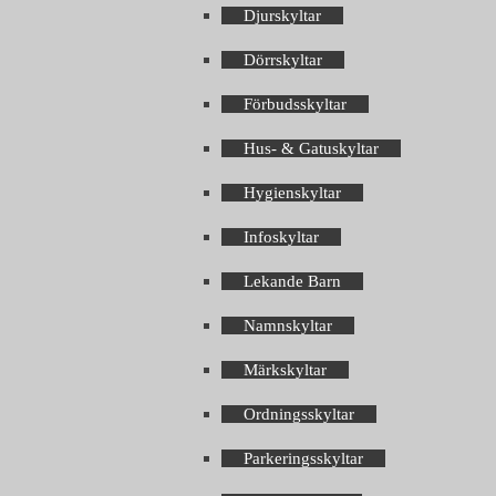
Djurskyltar
Dörrskyltar
Förbudsskyltar
Hus- & Gatuskyltar
Hygienskyltar
Infoskyltar
Lekande Barn
Namnskyltar
Märkskyltar
Ordningsskyltar
Parkeringsskyltar