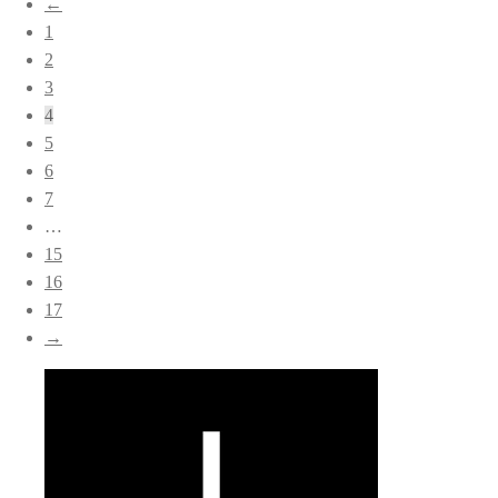
←
popularitet
1
2
3
4
5
6
7
…
15
16
17
→