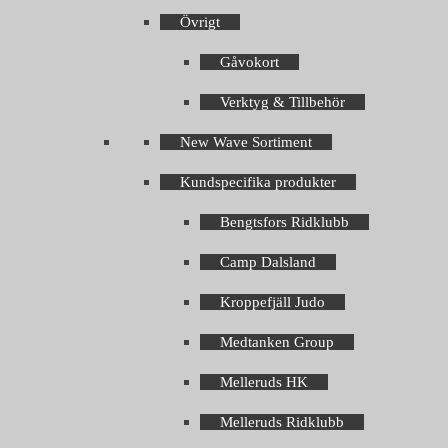
Övrigt
Gåvokort
Verktyg & Tillbehör
New Wave Sortiment
Kundspecifika produkter
Bengtsfors Ridklubb
Camp Dalsland
Kroppefjäll Judo
Medtanken Group
Melleruds HK
Melleruds Ridklubb