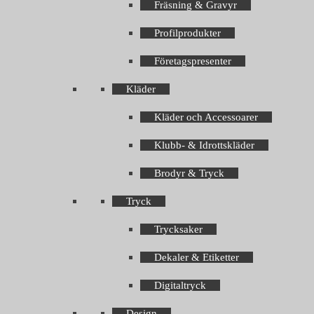
Fräsning & Gravyr
Profilprodukter
Företagspresenter
Kläder
Kläder och Accessoarer
Klubb- & Idrottskläder
Brodyr & Tryck
Tryck
Trycksaker
Dekaler & Etiketter
Digitaltryck
Design