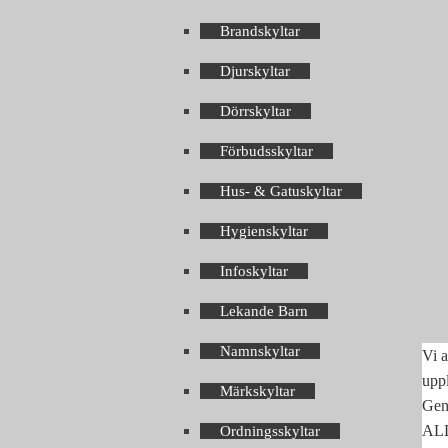
Brandskyltar
Djurskyltar
Dörrskyltar
Förbudsskyltar
Hus- & Gatuskyltar
Hygienskyltar
Infoskyltar
Lekande Barn
Namnskyltar
Vi a
upp
Märkskyltar
Geno
ALLA
Ordningsskyltar