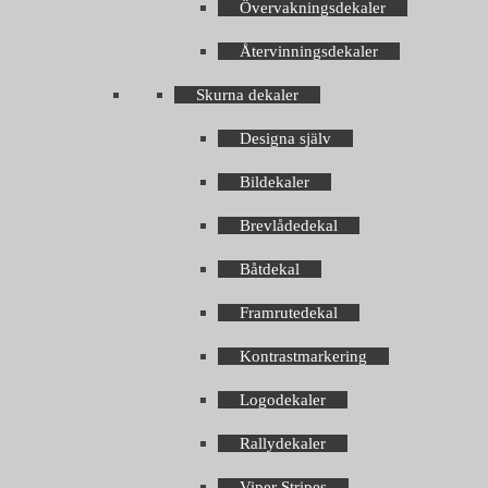
Övervakningsdekaler
Återvinningsdekaler
Skurna dekaler
Designa själv
Bildekaler
Brevlådedekal
Båtdekal
Framrutedekal
Kontrastmarkering
Logodekaler
Rallydekaler
Viper Stripes