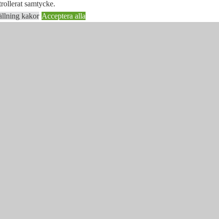
rollerat samtycke.
ällning kakor
Acceptera alla