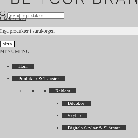
Products
0
kr
0 artiklar
search
Inga produkter i varukorgen.
Meny
MENU
MENU
Hem
Produkter & Tjänster
Reklam
Bildekor
Skyltar
Digitala Skyltar & Skärmar