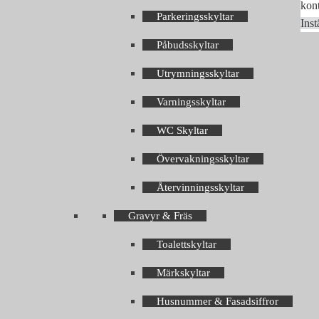
kont
Parkeringsskyltar
Inst
Påbudsskyltar
Utrymningsskyltar
Varningsskyltar
WC Skyltar
Övervakningsskyltar
Återvinningsskyltar
Gravyr & Fräs
Toalettskyltar
Märkskyltar
Husnummer & Fasadsiffror