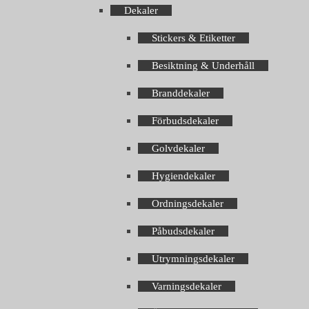
Dekaler
Stickers & Etiketter
Besiktning & Underhåll
Branddekaler
Förbudsdekaler
Golvdekaler
Hygiendekaler
Ordningsdekaler
Påbudsdekaler
Utrymningsdekaler
Varningsdekaler