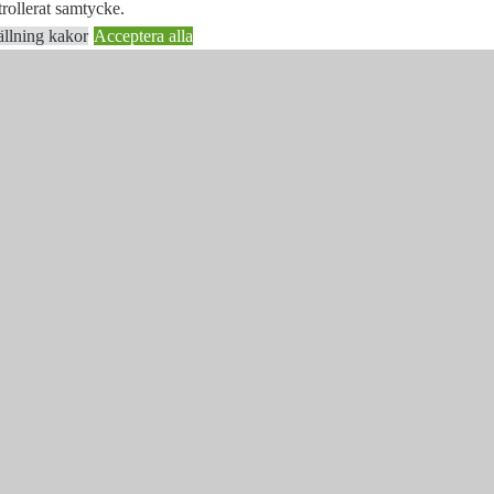
rollerat samtycke.
ällning kakor
Acceptera alla