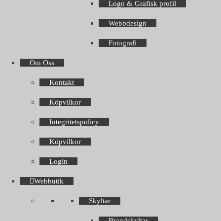
Logo & Grafisk profil
Webbdesign
Fotografi
Om Oss
Kontakt
Köpvilkor
Integritetspolicy
Köpvilkor
Login
Webbutik
Skyltar
Brandskyltar