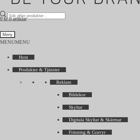
Products
0
kr
0 artiklar
search
Meny
MENU
MENU
Hem
Produkter & Tjänster
Reklam
Bildekor
Skyltar
Digitala Skyltar & Skärmar
Fräsning & Gravyr