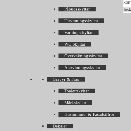
kont
Påbudsskyltar
Inst
Utrymningsskyltar
Varningsskyltar
WC Skyltar
Övervakningsskyltar
Återvinningsskyltar
Gravyr & Fräs
Toalettskyltar
Märkskyltar
Husnummer & Fasadsiffror
Dekaler