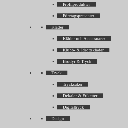
Profilprodukter
Företagspresenter
Kläder
Kläder och Accessoarer
Klubb- & Idrottskläder
Brodyr & Tryck
Tryck
Trycksaker
Dekaler & Etiketter
Digitaltryck
Design