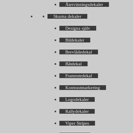
Återvinningsdekaler
Skurna dekaler
Designa själv
Bildekaler
Brevlådedekal
Båtdekal
Framrutedekal
Kontrastmarkering
Logodekaler
Rallydekaler
Viper Stripes