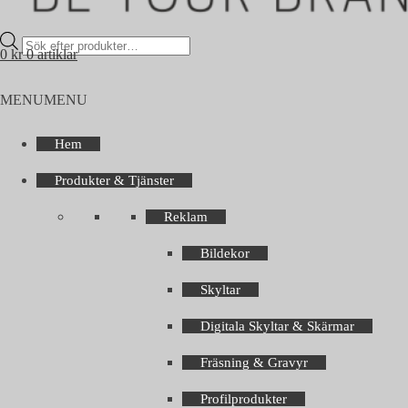
Products
0
kr
0 artiklar
search
MENU
MENU
Hem
Produkter & Tjänster
Reklam
Bildekor
Skyltar
Digitala Skyltar & Skärmar
Fräsning & Gravyr
Profilprodukter