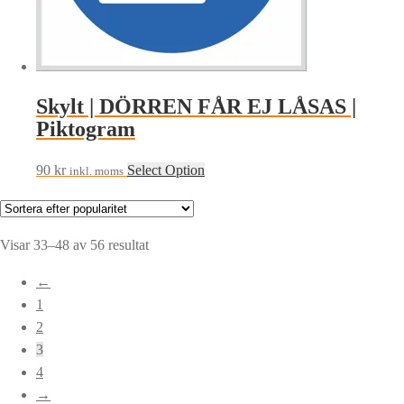
Skylt | DÖRREN FÅR EJ LÅSAS |
Piktogram
90
kr
Select Option
inkl. moms
Sortera
Visar 33–48 av 56 resultat
efter
←
popularitet
1
2
3
4
→