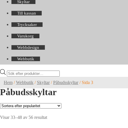
Skyltar
Till kassan
Trycksaker
Varukorg
Webbdesign
Webbutik
Products
search
Hem
/
Webbutik
/
Skyltar
/
Påbudsskyltar
/
Sida 3
Påbudsskyltar
Sortera
Visar 33–48 av 56 resultat
efter