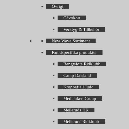
Övrigt
Gåvokort
Verktyg & Tillbehör
New Wave Sortiment
Kundspecifika produkter
Bengtsfors Ridklubb
Camp Dalsland
Kroppefjäll Judo
Medtanken Group
Melleruds HK
Melleruds Ridklubb