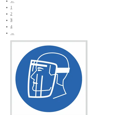
←
popularitet
1
2
3
4
→