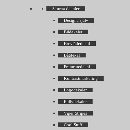
Skurna dekaler
Designa själv
Bildekaler
Brevlådedekal
Båtdekal
Framrutedekal
Kontrastmarkering
Logodekaler
Rallydekaler
Viper Stripes
Cool Stuff