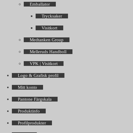
Emballator
Trycksaker
Visitkort
Medtanken Group
Melleruds Handboll
VPK | Visitkort
Logo & Grafisk profil
Mitt konto
Pantone Färgskala
Produktinfo
Profilprodukter