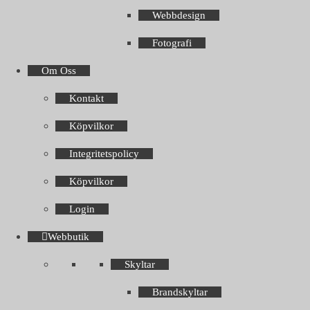
Webbdesign
Fotografi
Om Oss
Kontakt
Köpvilkor
Integritetspolicy
Köpvilkor
Login
Webbutik
Skyltar
Brandskyltar