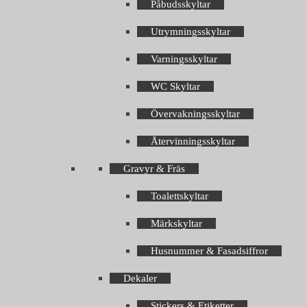
Påbudsskyltar
Utrymningsskyltar
Varningsskyltar
WC Skyltar
Övervakningsskyltar
Återvinningsskyltar
Gravyr & Fräs
Toalettskyltar
Märkskyltar
Husnummer & Fasadsiffror
Dekaler
Stickers & Etiketter