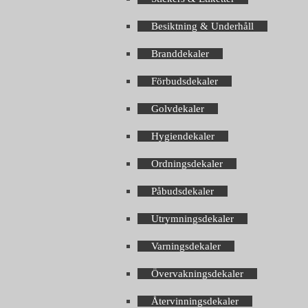
Besiktning & Underhåll
Branddekaler
Förbudsdekaler
Golvdekaler
Hygiendekaler
Ordningsdekaler
Påbudsdekaler
Utrymningsdekaler
Varningsdekaler
Övervakningsdekaler
Återvinningsdekaler