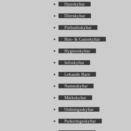
Djurskyltar
Dörrskyltar
Förbudsskyltar
Hus- & Gatuskyltar
Hygienskyltar
Infoskyltar
Lekande Barn
Namnskyltar
Märkskyltar
Ordningsskyltar
Parkeringsskyltar