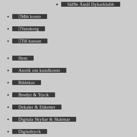
Säffle Åmål Dykarklubb
Mitt konto
Varukorg
Till kassan
Hem
Ansök om kundkonto
Bildekor
Brodyr & Tryck
Dekaler & Etiketter
Digitala Skyltar & Skärmar
Digitaltryck