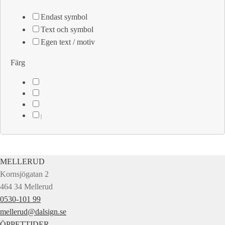
Endast symbol
Text och symbol
Egen text / motiv
Färg
MELLERUD
Kornsjögatan 2
464 34 Mellerud
0530-101 99
mellerud@dalsign.se
ÖPPETTIDER