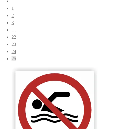
←
popularitet
1
2
3
…
22
23
24
25