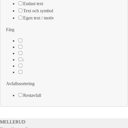
Endast text
Text och symbol
Egen text / motiv
Färg
Avfallssortering
Restavfall
MELLERUD