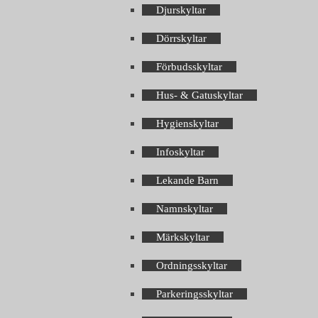
Djurskyltar
Dörrskyltar
Förbudsskyltar
Hus- & Gatuskyltar
Hygienskyltar
Infoskyltar
Lekande Barn
Namnskyltar
Märkskyltar
Ordningsskyltar
Parkeringsskyltar