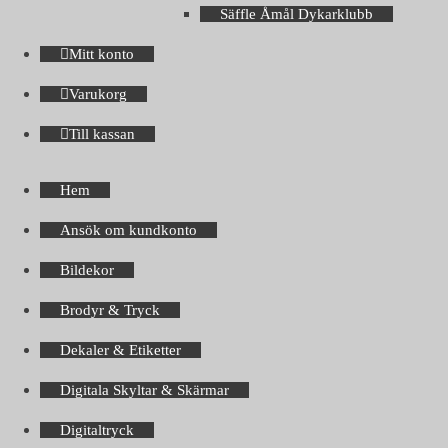
Säffle Åmål Dykarklubb
Mitt konto
Varukorg
Till kassan
Hem
Ansök om kundkonto
Bildekor
Brodyr & Tryck
Dekaler & Etiketter
Digitala Skyltar & Skärmar
Digitaltryck