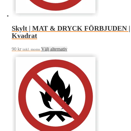
på
produktsidan
Skylt | MAT & DRYCK FÖRBJUDEN |
Kvadrat
Den
90
kr
Välj alternativ
inkl. moms
här
produkten
har
flera
varianter.
De
olika
alternativen
kan
väljas
på