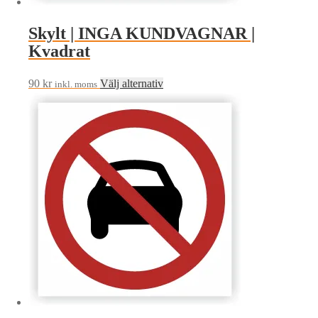
Skylt | INGA KUNDVAGNAR |
Kvadrat
Den
90
kr
Välj alternativ
inkl. moms
här
produkten
har
flera
varianter.
De
olika
alternativen
kan
väljas
på
produktsidan