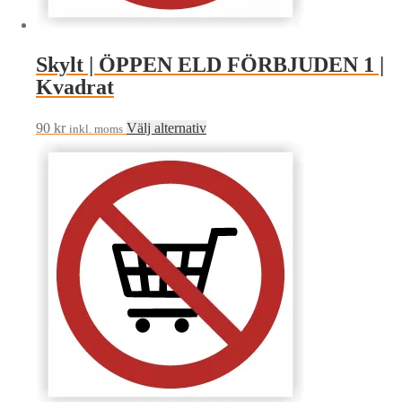
produktsidan
Skylt | ÖPPEN ELD FÖRBJUDEN 1 |
Kvadrat
Den
90
kr
Välj alternativ
inkl. moms
här
produkten
har
flera
varianter.
De
olika
alternativen
kan
väljas
på
produktsidan