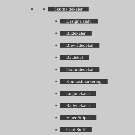
Skurna dekaler
Designa själv
Bildekaler
Brevlådedekal
Båtdekal
Framrutedekal
Kontrastmarkering
Logodekaler
Rallydekaler
Viper Stripes
Cool Stuff