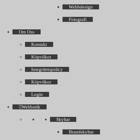
Webbdesign
Fotografi
Om Oss
Kontakt
Köpvilkor
Integritetspolicy
Köpvilkor
Login
Webbutik
Skyltar
Brandskyltar