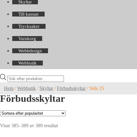
Skyltar
Till kassan
Trycksaker
Varukorg
Webbdesign
Webbutik
Products
search
Hem
/
Webbutik
/
Skyltar
/
Förbudsskyltar
/
Sida 25
Förbudsskyltar
Sortera
Visar 385–389 av 389 resultat
efter