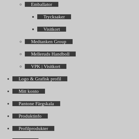
Emballator
Trycksaker
Visitkort
Medtanken Group
Melleruds Handboll
VPK | Visitkort
Logo & Grafisk profil
Mitt konto
Pantone Färgskala
Produktinfo
Profilprodukter