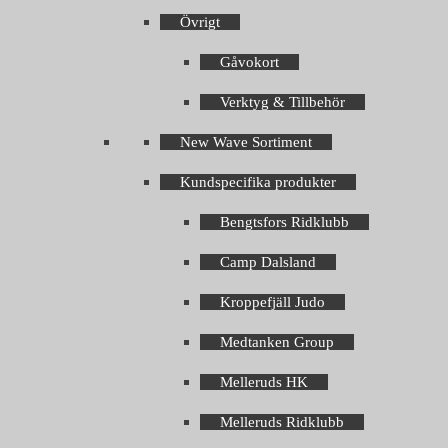
Övrigt
Gåvokort
Verktyg & Tillbehör
New Wave Sortiment
Kundspecifika produkter
Bengtsfors Ridklubb
Camp Dalsland
Kroppefjäll Judo
Medtanken Group
Melleruds HK
Melleruds Ridklubb