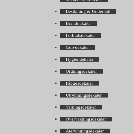
Besiktning & Underhåll
Branddekaler
Förbudsdekaler
Golvdekaler
Hygiendekaler
Ordningsdekaler
Påbudsdekaler
Utrymningsdekaler
Varningsdekaler
Övervakningsdekaler
Återvinningsdekaler