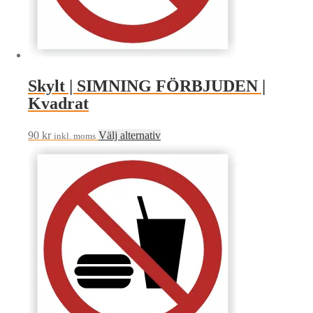
Skylt | SIMNING FÖRBJUDEN |
Kvadrat
Den
90
kr
Välj alternativ
inkl. moms
här
produkten
har
flera
varianter.
De
olika
alternativen
kan
väljas