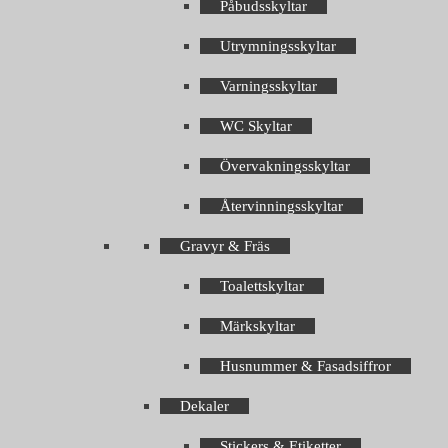
Påbudsskyltar
Utrymningsskyltar
Varningsskyltar
WC Skyltar
Övervakningsskyltar
Återvinningsskyltar
Gravyr & Fräs
Toalettskyltar
Märkskyltar
Husnummer & Fasadsiffror
Dekaler
Stickers & Etiketter