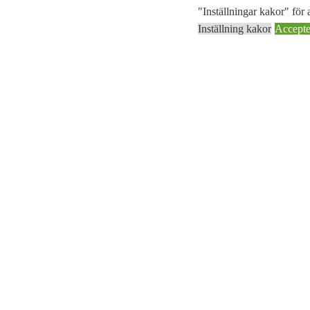
"Inställningar kakor" för a
Inställning kakor
Accepter