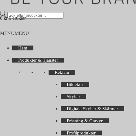
Products
0
kr
0 artiklar
search
MENU
MENU
Hem
Produkter & Tjänster
Reklam
Bildekor
Skyltar
Digitala Skyltar & Skärmar
Fräsning & Gravyr
Profilprodukter