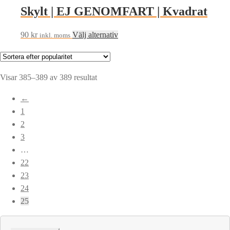
Skylt | EJ GENOMFART | Kvadrat
Den
90
kr
Välj alternativ
inkl. moms
här
produkten
har
Sortera
Visar 385–389 av 389 resultat
flera
efter
←
varianter.
popularitet
1
De
2
olika
3
alternativen
…
kan
22
väljas
23
på
24
produktsidan
25