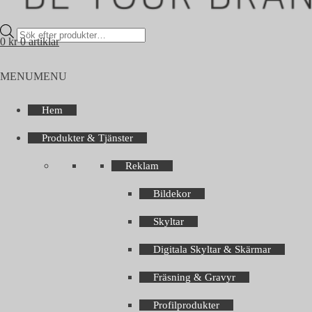
Products
0
kr
0 artiklar
search
MENU
MENU
Hem
Produkter & Tjänster
Reklam
Bildekor
Skyltar
Digitala Skyltar & Skärmar
Fräsning & Gravyr
Profilprodukter