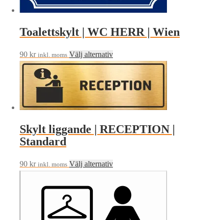
produktsidan
Toalettskylt | WC HERR | Wien
Den
90
kr
Välj alternativ
inkl. moms
här
produkten
har
flera
varianter.
Skylt liggande | RECEPTION |
De
Standard
olika
alternativen
Den
90
kr
Välj alternativ
kan
inkl. moms
här
väljas
produkten
på
har
produktsidan
flera