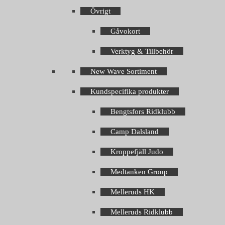
Övrigt
Gåvokort
Verktyg & Tillbehör
New Wave Sortiment
Kundspecifika produkter
Bengtsfors Ridklubb
Camp Dalsland
Kroppefjäll Judo
Medtanken Group
Melleruds HK
Melleruds Ridklubb