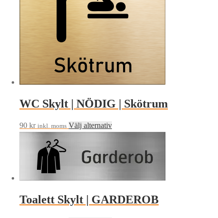
De
olika
alternativen
kan
väljas
på
produktsidan
WC Skylt | NÖDIG | Skötrum
Den
90
kr
Välj alternativ
inkl. moms
här
produkten
har
flera
varianter.
Toalett Skylt | GARDEROB
De
olika