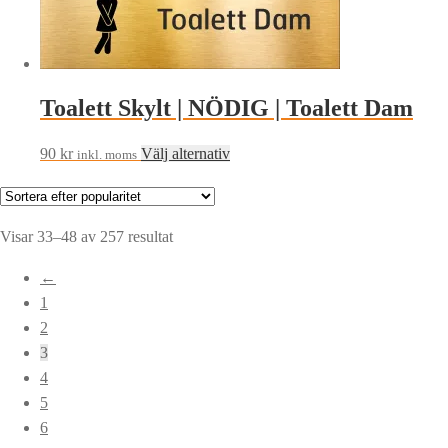
produkten
väljas
har
på
flera
produktsidan
varianter.
Toalett Skylt | NÖDIG | Toalett Dam
De
olika
Den
90
kr
Välj alternativ
alternativen
inkl. moms
här
kan
produkten
väljas
har
på
Sortera
Visar 33–48 av 257 resultat
flera
produktsidan
efter
←
varianter.
popularitet
1
De
2
olika
3
alternativen
4
kan
5
väljas
6
på