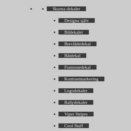
Skurna dekaler
Designa själv
Bildekaler
Brevlådedekal
Båtdekal
Framrutedekal
Kontrastmarkering
Logodekaler
Rallydekaler
Viper Stripes
Cool Stuff