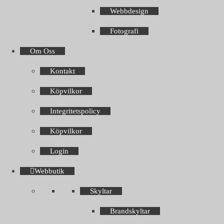
Webbdesign
Fotografi
Om Oss
Kontakt
Köpvilkor
Integritetspolicy
Köpvilkor
Login
Webbutik
Skyltar
Brandskyltar