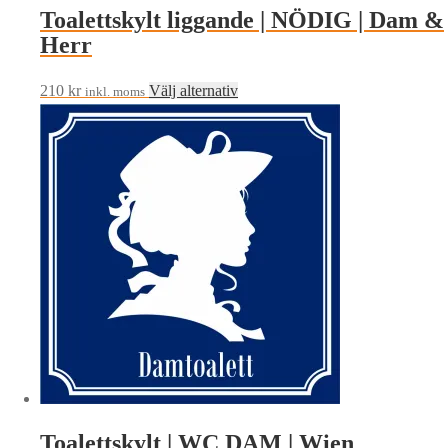
Toalettskylt liggande | NÖDIG | Dam &
alternativen
Herr
kan
väljas
Den
210
kr
Välj alternativ
på
inkl. moms
här
produktsidan
produkten
har
flera
varianter.
De
olika
alternativen
kan
väljas
på
produktsidan
Toalettskylt | WC DAM | Wien