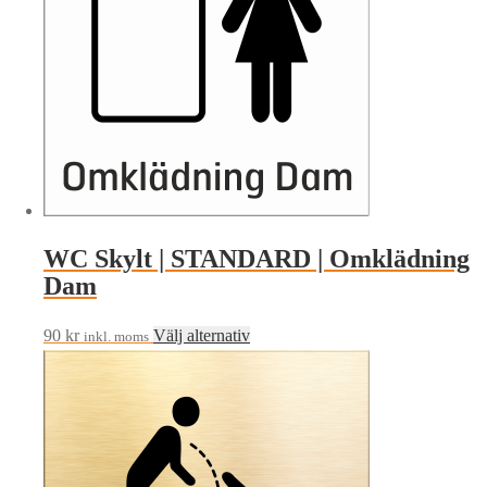
varianter.
De
olika
alternativen
kan
väljas
på
produktsidan
WC Skylt | STANDARD | Omklädning
Dam
Den
90
kr
Välj alternativ
inkl. moms
här
produkten
har
flera
varianter.