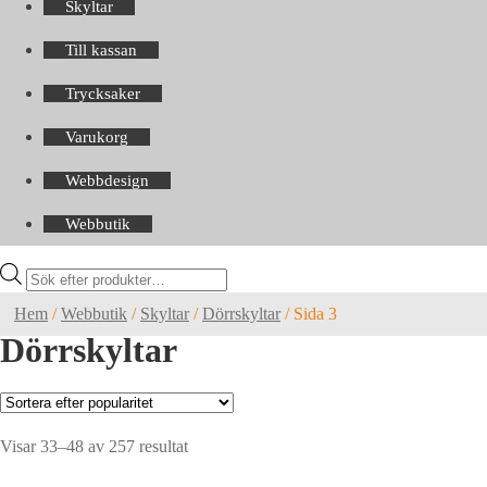
Skyltar
Till kassan
Trycksaker
Varukorg
Webbdesign
Webbutik
Products
search
Hem
/
Webbutik
/
Skyltar
/
Dörrskyltar
/
Sida 3
Dörrskyltar
Sortera
Visar 33–48 av 257 resultat
efter