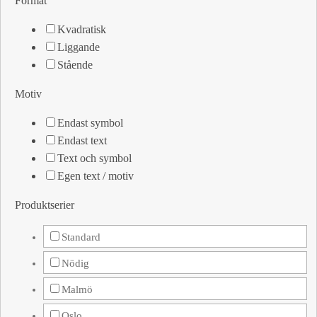
Format
Kvadratisk
Liggande
Stående
Motiv
Endast symbol
Endast text
Text och symbol
Egen text / motiv
Produktserier
Standard
Nödig
Malmö
Oslo