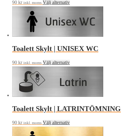
Den
90
kr
Välj alternativ
alternativen
inkl. moms
här
kan
produkten
väljas
har
på
flera
produktsidan
varianter.
Toalett Skylt | UNISEX WC
De
olika
Den
90
kr
Välj alternativ
alternativen
inkl. moms
här
kan
produkten
väljas
har
på
flera
produktsidan
varianter.
Toalett Skylt | LATRINTÖMNING
De
olika
Den
90
kr
Välj alternativ
alternativen
inkl. moms
här
kan