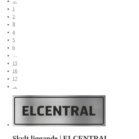
←
popularitet
1
2
3
4
5
6
…
15
16
17
→
Skylt liggande | ELCENTRAL