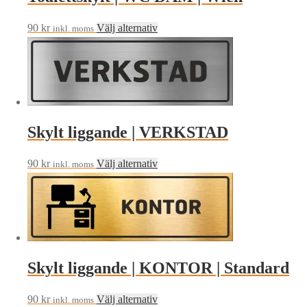
Den
90
kr
Välj alternativ
inkl. moms
här
produkten
har
flera
varianter.
Skylt liggande | VERKSTAD
De
olika
Den
90
kr
Välj alternativ
alternativen
inkl. moms
här
kan
produkten
väljas
har
på
flera
produktsidan
varianter.
Skylt liggande | KONTOR | Standard
De
olika
Den
90
kr
Välj alternativ
alternativen
inkl. moms