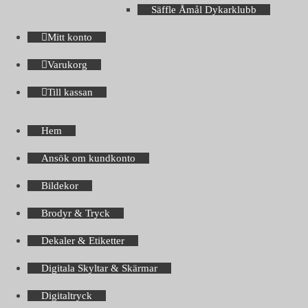
Säffle Åmål Dykarklubb
Mitt konto
Varukorg
Till kassan
Hem
Ansök om kundkonto
Bildekor
Brodyr & Tryck
Dekaler & Etiketter
Digitala Skyltar & Skärmar
Digitaltryck