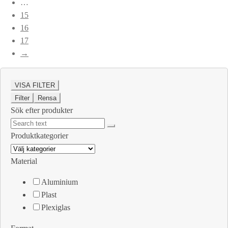
…
produktsidan
15
16
17
→
VISA FILTER
Filter
Rensa
Sök efter produkter
Produktkategorier
Material
Aluminium
Plast
Plexiglas