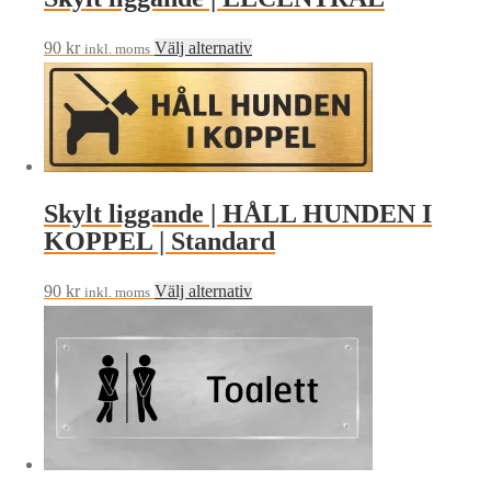
Den
90
kr
Välj alternativ
inkl. moms
här
produkten
har
flera
varianter.
Skylt liggande | HÅLL HUNDEN I
De
KOPPEL | Standard
olika
alternativen
Den
90
kr
Välj alternativ
kan
inkl. moms
här
väljas
produkten
på
har
produktsidan
flera
varianter.
De
olika