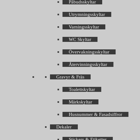
Påbudsskyltar
Utrymningsskyltar
Varningsskyltar
WC Skyltar
Övervakningsskyltar
Återvinningsskyltar
Gravyr & Fräs
Toalettskyltar
Märkskyltar
Husnummer & Fasadsiffror
Dekaler
Stickers & Etiketter