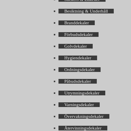
Besiktning & Underhåll
Branddekaler
Förbudsdekaler
Golvdekaler
Hygiendekaler
Ordningsdekaler
Påbudsdekaler
Utrymningsdekaler
Varningsdekaler
Övervakningsdekaler
Återvinningsdekaler