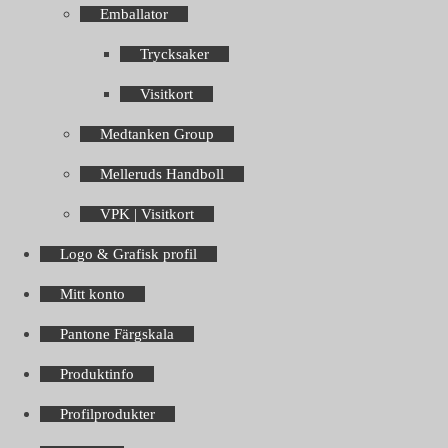
Emballator
Trycksaker
Visitkort
Medtanken Group
Melleruds Handboll
VPK | Visitkort
Logo & Grafisk profil
Mitt konto
Pantone Färgskala
Produktinfo
Profilprodukter