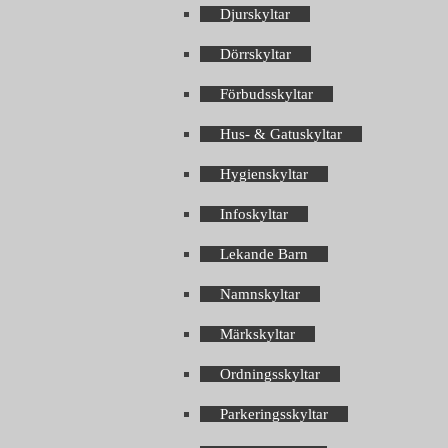
Djurskyltar
Dörrskyltar
Förbudsskyltar
Hus- & Gatuskyltar
Hygienskyltar
Infoskyltar
Lekande Barn
Namnskyltar
Märkskyltar
Ordningsskyltar
Parkeringsskyltar