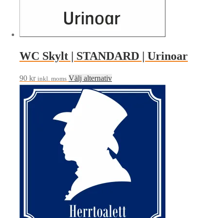
väljas
på
produktsidan
WC Skylt | STANDARD | Urinoar
Den
90
kr
Välj alternativ
inkl. moms
här
produkten
har
flera
varianter.
De
olika
alternativen
kan
väljas
på