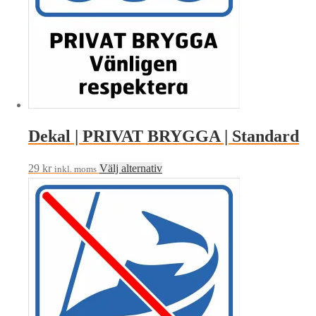
Dekal | PRIVAT BRYGGA | Standard
Den
29
kr
Välj alternativ
inkl. moms
här
produkten
har
flera
varianter.
De
olika
alternativen