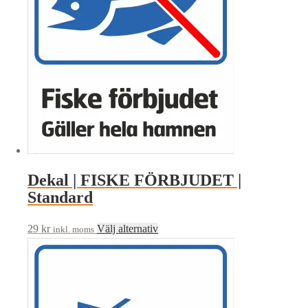
kan
väljas
på
produktsidan
Dekal | FISKE FÖRBJUDET |
Standard
Den
29
kr
Välj alternativ
inkl. moms
här
produkten
har
flera