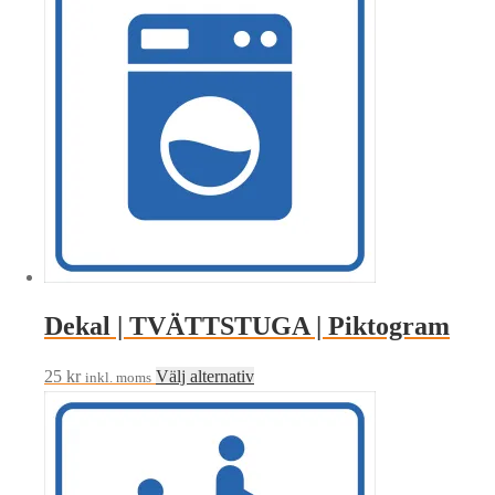
Dekal | TVÄTTSTUGA | Piktogram
Den
25
kr
Välj alternativ
inkl. moms
här
produkten
har
flera