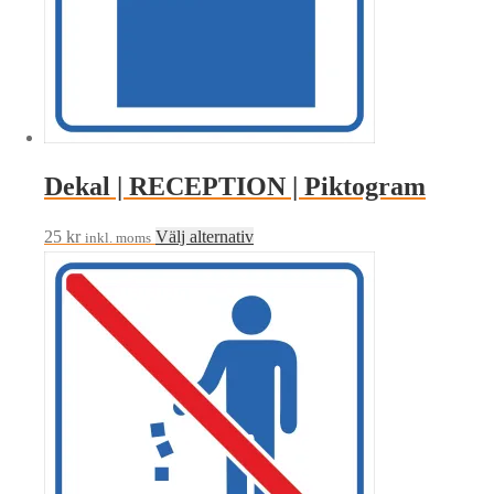
alternativen
kan
väljas
på
produktsidan
Dekal | RECEPTION | Piktogram
Den
25
kr
Välj alternativ
inkl. moms
här
produkten
har
flera
varianter.
De
olika
alternativen
kan