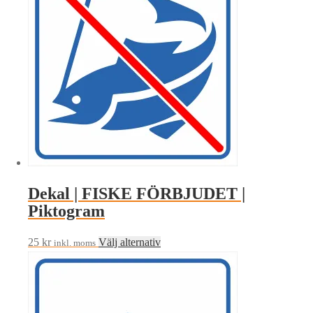
flera
varianter.
De
olika
alternativen
kan
väljas
på
produktsidan
Dekal | FISKE FÖRBJUDET |
Piktogram
Den
25
kr
Välj alternativ
inkl. moms
här
produkten
har
flera