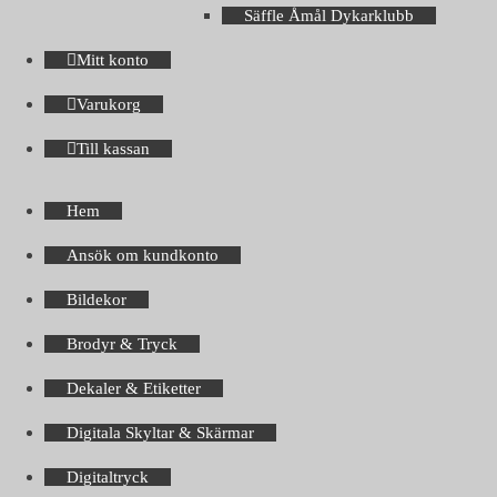
Säffle Åmål Dykarklubb
Mitt konto
Varukorg
Till kassan
Hem
Ansök om kundkonto
Bildekor
Brodyr & Tryck
Dekaler & Etiketter
Digitala Skyltar & Skärmar
Digitaltryck