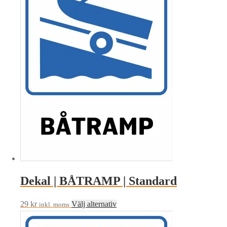
varianter.
De
olika
alternativen
kan
väljas
på
produktsidan
Dekal | BÅTRAMP | Standard
Den
29
kr
Välj alternativ
inkl. moms
här