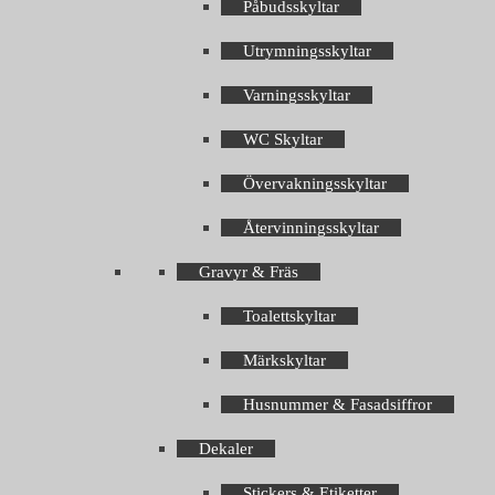
Påbudsskyltar
Utrymningsskyltar
Varningsskyltar
WC Skyltar
Övervakningsskyltar
Återvinningsskyltar
Gravyr & Fräs
Toalettskyltar
Märkskyltar
Husnummer & Fasadsiffror
Dekaler
Stickers & Etiketter