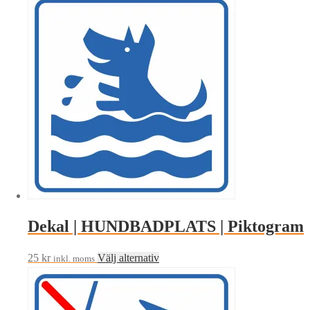
produkten
har
flera
varianter.
De
olika
alternativen
kan
väljas
på
produktsidan
Dekal | HUNDBADPLATS | Piktogram
Den
25
kr
Välj alternativ
inkl. moms
här
produkten
har