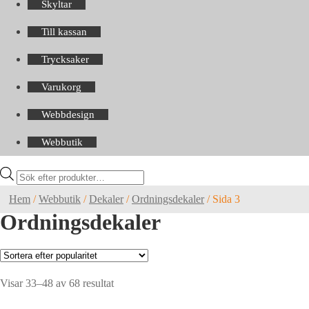
Skyltar
Till kassan
Trycksaker
Varukorg
Webbdesign
Webbutik
Products
search
Hem
/
Webbutik
/
Dekaler
/
Ordningsdekaler
/
Sida 3
Ordningsdekaler
Sortera
Visar 33–48 av 68 resultat
efter