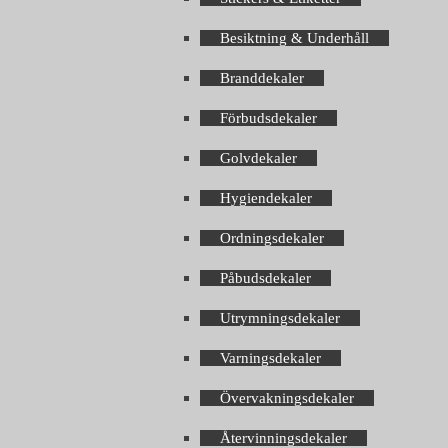
Besiktning & Underhåll
Branddekaler
Förbudsdekaler
Golvdekaler
Hygiendekaler
Ordningsdekaler
Påbudsdekaler
Utrymningsdekaler
Varningsdekaler
Övervakningsdekaler
Återvinningsdekaler