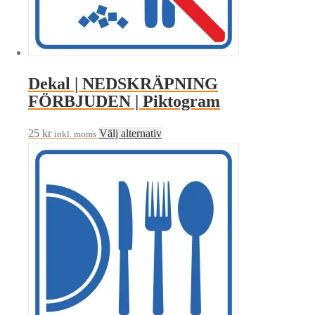
väljas
på
produktsidan
Dekal | NEDSKRÄPNING
FÖRBJUDEN | Piktogram
Den
25
kr
Välj alternativ
inkl. moms
här
produkten
har
flera
varianter.
De
olika
alternativen
kan
väljas