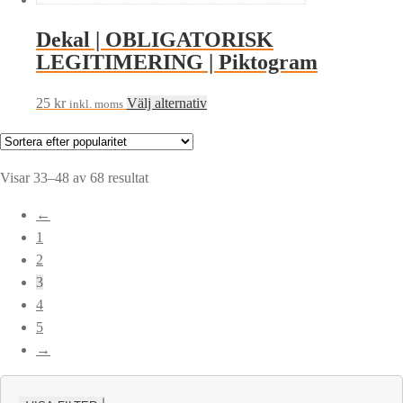
Dekal | OBLIGATORISK
LEGITIMERING | Piktogram
Den
25
kr
Välj alternativ
inkl. moms
här
produkten
har
Sortera
Visar 33–48 av 68 resultat
flera
efter
←
varianter.
popularitet
1
De
2
olika
3
alternativen
4
kan
5
väljas
→
på
produktsidan