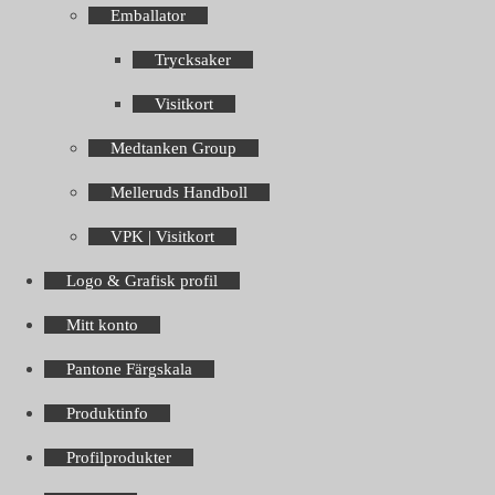
Emballator
Trycksaker
Visitkort
Medtanken Group
Melleruds Handboll
VPK | Visitkort
Logo & Grafisk profil
Mitt konto
Pantone Färgskala
Produktinfo
Profilprodukter