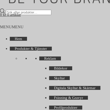
Products
0
kr
0 artiklar
search
MENU
MENU
Hem
Produkter & Tjänster
Reklam
Bildekor
Skyltar
Digitala Skyltar & Skärmar
Fräsning & Gravyr
Profilprodukter