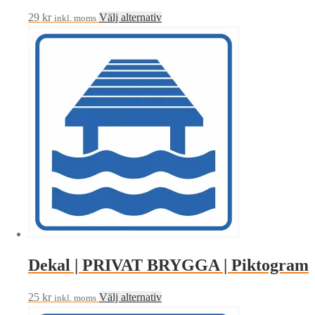
Den
29
kr
Välj alternativ
inkl. moms
här
produkten
har
flera
varianter.
De
olika
alternativen
kan
väljas
på
produktsidan
Dekal | PRIVAT BRYGGA | Piktogram
Den
25
kr
Välj alternativ
inkl. moms
här