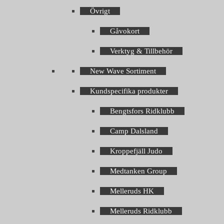
Övrigt
Gåvokort
Verktyg & Tillbehör
New Wave Sortiment
Kundspecifika produkter
Bengtsfors Ridklubb
Camp Dalsland
Kroppefjäll Judo
Medtanken Group
Melleruds HK
Melleruds Ridklubb