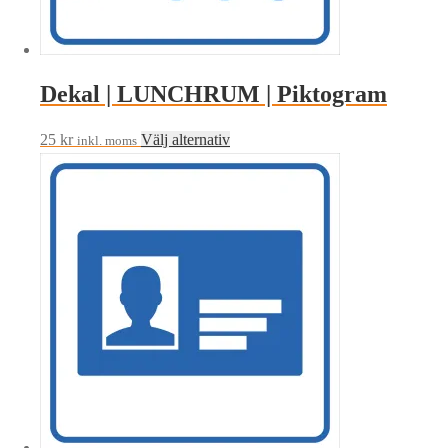
på
produktsidan
Dekal | LUNCHRUM | Piktogram
Den
25
kr
Välj alternativ
inkl. moms
här
produkten
har
flera
varianter.
De
olika
alternativen
kan
väljas
på
produktsidan