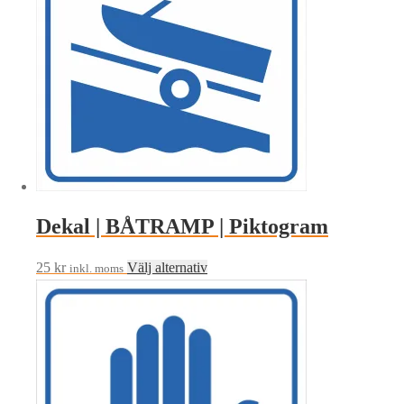
varianter.
De
olika
alternativen
kan
väljas
på
produktsidan
Dekal | BÅTRAMP | Piktogram
Den
25
kr
Välj alternativ
inkl. moms
här
produkten
har
flera
varianter.
De