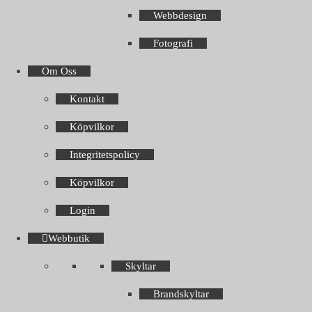
Webbdesign
Fotografi
Om Oss
Kontakt
Köpvilkor
Integritetspolicy
Köpvilkor
Login
Webbutik
Skyltar
Brandskyltar