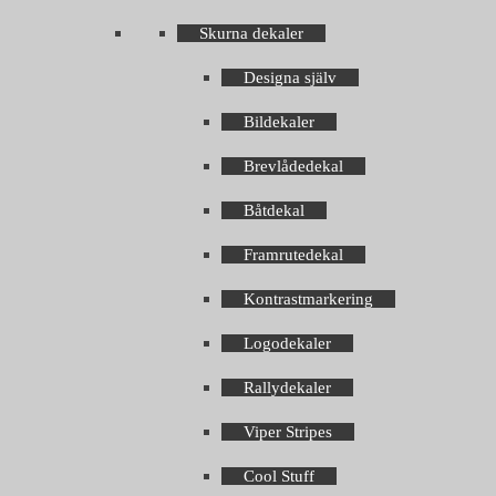
Skurna dekaler
Designa själv
Bildekaler
Brevlådedekal
Båtdekal
Framrutedekal
Kontrastmarkering
Logodekaler
Rallydekaler
Viper Stripes
Cool Stuff