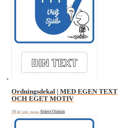
olika
alternativen
kan
väljas
på
produktsidan
Ordningsdekal | MED EGEN TEXT
OCH EGET MOTIV
59
kr
Select Option
inkl. moms