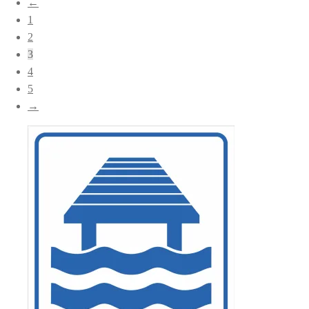
←
popularitet
1
2
3
4
5
→