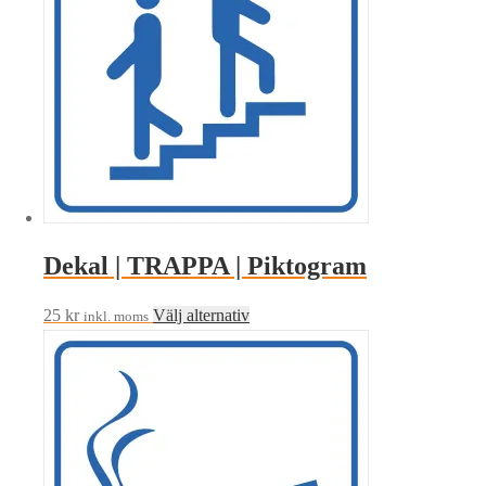
varianter.
De
olika
alternativen
kan
väljas
på
produktsidan
Dekal | TRAPPA | Piktogram
Den
25
kr
Välj alternativ
inkl. moms
här
produkten
har
flera
varianter.
De