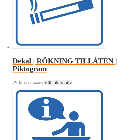
olika
alternativen
kan
väljas
på
produktsidan
Dekal | RÖKNING TILLÅTEN |
Piktogram
Den
25
kr
Välj alternativ
inkl. moms
här
produkten
har
flera
varianter.
De
olika