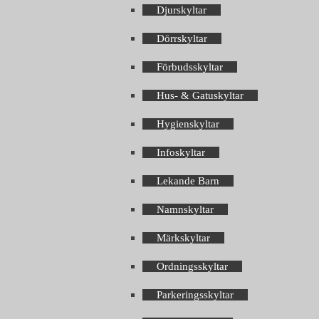
Djurskyltar
Dörrskyltar
Förbudsskyltar
Hus- & Gatuskyltar
Hygienskyltar
Infoskyltar
Lekande Barn
Namnskyltar
Märkskyltar
Ordningsskyltar
Parkeringsskyltar