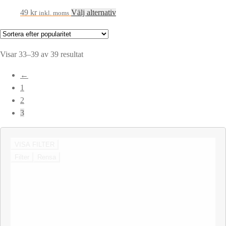
Den
49
kr
Välj alternativ
inkl. moms
här
produkten
har
Sortera
Visar 33–39 av 39 resultat
flera
efter
←
varianter.
popularitet
1
De
2
olika
3
alternativen
kan
väljas
VISA FILTER
på
Filter
Rensa
produktsidan