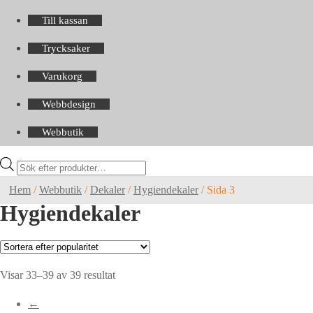
Till kassan
Trycksaker
Varukorg
Webbdesign
Webbutik
Products
search
Hem
/
Webbutik
/
Dekaler
/
Hygiendekaler
/
Sida 3
Hygiendekaler
Sortera
Visar 33–39 av 39 resultat
efter
←
popularitet