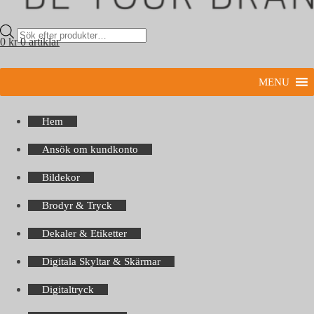
Products
0
kr
0 artiklar
search
MENU
Hem
Ansök om kundkonto
Bildekor
Brodyr & Tryck
Dekaler & Etiketter
Digitala Skyltar & Skärmar
Digitaltryck