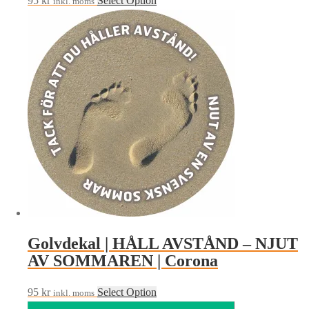
95
kr
Select Option
inkl. moms
Golvdekal | HÅLL AVSTÅND – NJUT
AV SOMMAREN | Corona
95
kr
Select Option
inkl. moms