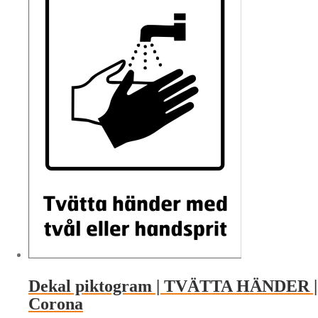
har
flera
varianter.
De
olika
alternativen
kan
väljas
på
produktsidan
Dekal piktogram | TVÄTTA HÄNDER |
Corona