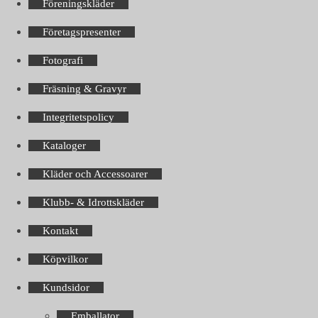
Föreningskläder
Företagspresenter
Fotografi
Fräsning & Gravyr
Integritetspolicy
Kataloger
Kläder och Accessoarer
Klubb- & Idrottskläder
Kontakt
Köpvilkor
Kundsidor
Emballator