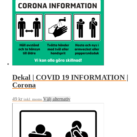
Dekal | COVID 19 INFORMATION |
Corona
Den
49
kr
Välj alternativ
inkl. moms
här
produkten
har
flera
varianter.