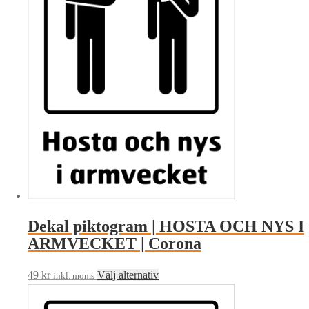
De
olika
alternativen
kan
väljas
på
produktsidan
Dekal piktogram | HOSTA OCH NYS I
ARMVECKET | Corona
Den
49
kr
Välj alternativ
inkl. moms
här
produkten